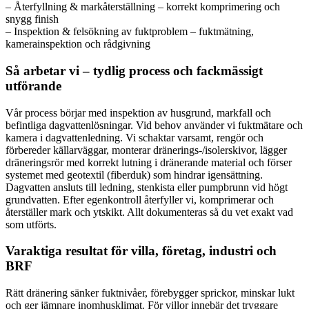
– Återfyllning & markåterställning – korrekt komprimering och
snygg finish
– Inspektion & felsökning av fuktproblem – fuktmätning,
kamerainspektion och rådgivning
Så arbetar vi – tydlig process och fackmässigt
utförande
Vår process börjar med inspektion av husgrund, markfall och
befintliga dagvattenlösningar. Vid behov använder vi fuktmätare och
kamera i dagvattenledning. Vi schaktar varsamt, rengör och
förbereder källarväggar, monterar dränerings-/isolerskivor, lägger
dräneringsrör med korrekt lutning i dränerande material och förser
systemet med geotextil (fiberduk) som hindrar igensättning.
Dagvatten ansluts till ledning, stenkista eller pumpbrunn vid högt
grundvatten. Efter egenkontroll återfyller vi, komprimerar och
återställer mark och ytskikt. Allt dokumenteras så du vet exakt vad
som utförts.
Varaktiga resultat för villa, företag, industri och
BRF
Rätt dränering sänker fuktnivåer, förebygger sprickor, minskar lukt
och ger jämnare inomhusklimat. För villor innebär det tryggare