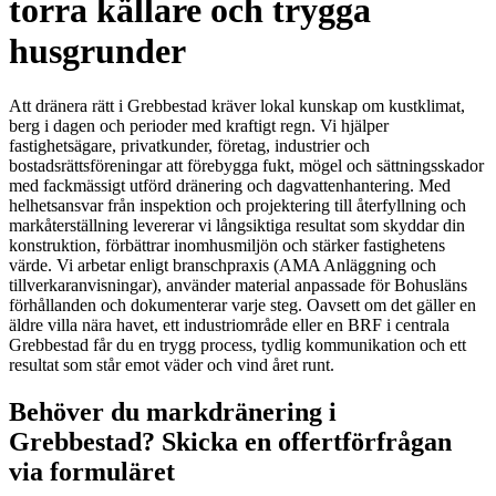
torra källare och trygga
husgrunder
Att dränera rätt i Grebbestad kräver lokal kunskap om kustklimat,
berg i dagen och perioder med kraftigt regn. Vi hjälper
fastighetsägare, privatkunder, företag, industrier och
bostadsrättsföreningar att förebygga fukt, mögel och sättningsskador
med fackmässigt utförd dränering och dagvattenhantering. Med
helhetsansvar från inspektion och projektering till återfyllning och
markåterställning levererar vi långsiktiga resultat som skyddar din
konstruktion, förbättrar inomhusmiljön och stärker fastighetens
värde. Vi arbetar enligt branschpraxis (AMA Anläggning och
tillverkaranvisningar), använder material anpassade för Bohusläns
förhållanden och dokumenterar varje steg. Oavsett om det gäller en
äldre villa nära havet, ett industriområde eller en BRF i centrala
Grebbestad får du en trygg process, tydlig kommunikation och ett
resultat som står emot väder och vind året runt.
Behöver du markdränering i
Grebbestad? Skicka en offertförfrågan
via formuläret