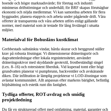
boende och högre marknadsvärde; för företag och industri
minimeras driftstörningar och underhåll; för BRF skapas förutsägbar
ekonomi och nöjda medlemmar. Vi kan samordna arbeten för flera
byggnader, planera etappvis och arbeta under pågående drift. Våra
offerter är transparenta och våra arbeten utförs enligt gällande
normer, med material som är testade för lång livslängd i utsatta
miljöer.
Materialval för Bohusläns kustklimat
Grebbestads saltstänkta vindar, hårda skurar och berggrund ställer
krav på robusta lösningar. Vi dimensionerar dräneringsrör och
dagvattenledningar efter lokala regnintensiteter, använder
dräneringsskivor med skyddande geotextil, frostbeständigt singel
(t.ex. 8–16) och rotresistent fiberduk. Vid kuperad tomt eller högt
grundvatten planerar vi pumpbrunn, backventiler och avskärande
diken. Där infiltration är lämplig projekterar vi LOD-lösningar som
avlastar kommunnätet. Allt anpassas efter markens bärighet, befintlig
höjdsättning och estetik runt din fastighet.
Tydliga offerter, ROT-avdrag och smidig
projektledning
Du får en strukturerad offert med omfattning, material, garantier och