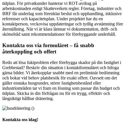
tidplan. För privatkunder hanterar vi ROT-avdrag på
arbetskostnaden enligt Skatteverkets regler. Företag, industrier och
BRF får underlag som förenklar beslut och upphandling, inklusive
referenser och kapacitetsplan. Under projektet har du en
kontaktperson, veckovisa uppdateringar och tydlig avstämning före
återställning. När vi är klara lämnar vi dokumentation, drift- och
skötselråd samt rekommendationer för förebyggande underhåll.
Kontakta oss via formuläret – få snabb
återkoppling och offert
Redo att lösa fuktproblem eller förebygga skador på din fastighet i
Grebbestad? Beskriv din situation i kontaktformuläret och bifoga
gärna bilder. Vi återkopplar snabbt med en preliminär bedömning
och bokar vid behov platsbesök för exakt offert. Oavsett om det
gäller enstaka husgrunder, större fastighetsbestånd eller
industriområden tar vi fram en lösning som passar din budget och
tidplan. Skicka in din förfrågan nu för en trygg, effektiv och
långsiktigt hållbar dränering.
Kontakta oss idag!