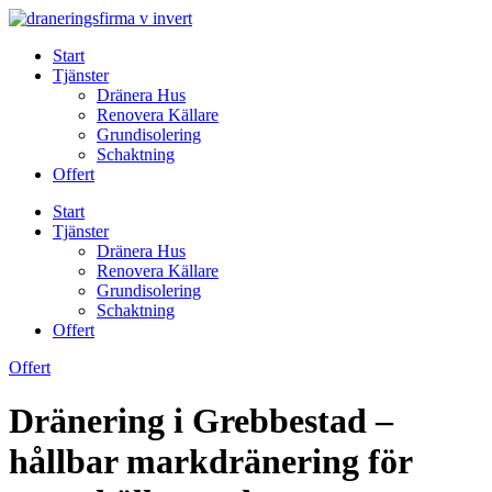
Skip
to
Start
content
Tjänster
Dränera Hus
Renovera Källare
Grundisolering
Schaktning
Offert
Start
Tjänster
Dränera Hus
Renovera Källare
Grundisolering
Schaktning
Offert
Offert
Dränering i Grebbestad –
hållbar markdränering för