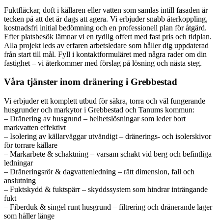
Fuktfläckar, doft i källaren eller vatten som samlas intill fasaden är
tecken på att det är dags att agera. Vi erbjuder snabb återkoppling,
kostnadsfri initial bedömning och en professionell plan för åtgärd.
Efter platsbesök lämnar vi en tydlig offert med fast pris och tidplan.
Alla projekt leds av erfaren arbetsledare som håller dig uppdaterad
från start till mål. Fyll i kontaktformuläret med några rader om din
fastighet – vi återkommer med förslag på lösning och nästa steg.
Våra tjänster inom dränering i Grebbestad
Vi erbjuder ett komplett utbud för säkra, torra och väl fungerande
husgrunder och markytor i Grebbestad och Tanums kommun:
– Dränering av husgrund – helhetslösningar som leder bort
markvatten effektivt
– Isolering av källarväggar utvändigt – dränerings- och isolerskivor
för torrare källare
– Markarbete & schaktning – varsam schakt vid berg och befintliga
ledningar
– Dräneringsrör & dagvattenledning – rätt dimension, fall och
anslutning
– Fuktskydd & fuktspärr – skyddssystem som hindrar inträngande
fukt
– Fiberduk & singel runt husgrund – filtrering och dränerande lager
som håller länge