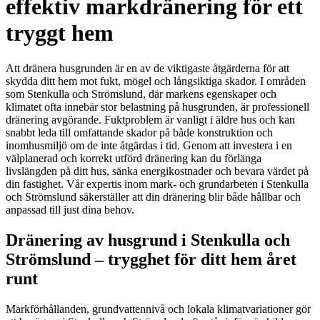
effektiv markdränering för ett
tryggt hem
Att dränera husgrunden är en av de viktigaste åtgärderna för att
skydda ditt hem mot fukt, mögel och långsiktiga skador. I områden
som Stenkulla och Strömslund, där markens egenskaper och
klimatet ofta innebär stor belastning på husgrunden, är professionell
dränering avgörande. Fuktproblem är vanligt i äldre hus och kan
snabbt leda till omfattande skador på både konstruktion och
inomhusmiljö om de inte åtgärdas i tid. Genom att investera i en
välplanerad och korrekt utförd dränering kan du förlänga
livslängden på ditt hus, sänka energikostnader och bevara värdet på
din fastighet. Vår expertis inom mark- och grundarbeten i Stenkulla
och Strömslund säkerställer att din dränering blir både hållbar och
anpassad till just dina behov.
Dränering av husgrund i Stenkulla och
Strömslund – trygghet för ditt hem året
runt
Markförhållanden, grundvattennivå och lokala klimatvariationer gör