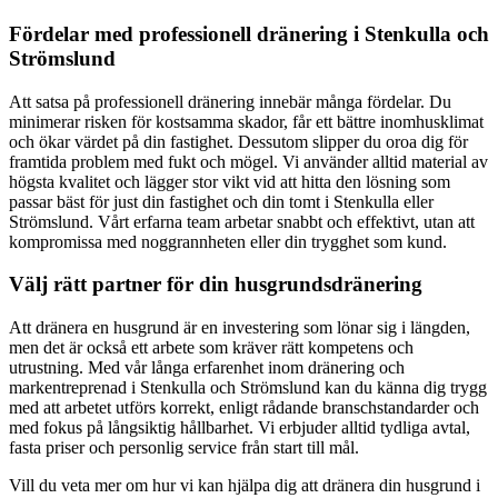
Fördelar med professionell dränering i Stenkulla och
Strömslund
Att satsa på professionell dränering innebär många fördelar. Du
minimerar risken för kostsamma skador, får ett bättre inomhusklimat
och ökar värdet på din fastighet. Dessutom slipper du oroa dig för
framtida problem med fukt och mögel. Vi använder alltid material av
högsta kvalitet och lägger stor vikt vid att hitta den lösning som
passar bäst för just din fastighet och din tomt i Stenkulla eller
Strömslund. Vårt erfarna team arbetar snabbt och effektivt, utan att
kompromissa med noggrannheten eller din trygghet som kund.
Välj rätt partner för din husgrundsdränering
Att dränera en husgrund är en investering som lönar sig i längden,
men det är också ett arbete som kräver rätt kompetens och
utrustning. Med vår långa erfarenhet inom dränering och
markentreprenad i Stenkulla och Strömslund kan du känna dig trygg
med att arbetet utförs korrekt, enligt rådande branschstandarder och
med fokus på långsiktig hållbarhet. Vi erbjuder alltid tydliga avtal,
fasta priser och personlig service från start till mål.
Vill du veta mer om hur vi kan hjälpa dig att dränera din husgrund i