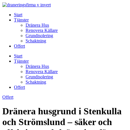
Skip
to
Start
content
Tjänster
Dränera Hus
Renovera Källare
Grundisolering
Schaktning
Offert
Start
Tjänster
Dränera Hus
Renovera Källare
Grundisolering
Schaktning
Offert
Offert
Dränera husgrund i Stenkulla
och Strömslund – säker och