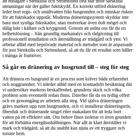
att husägare i Stenkulla och Strömslund ofta står inför särskilda
utmaningar när det gäller fuktskydd. En korrekt utförd dränering
leder bort regn- och smältvatten från husgrunden och minskar risken
för att fuktskador uppstår. Moderna dräneringssystem skyddar inte
bara mot synliga fuktskador, utan motverkar även dolt mögel och
dålig lukt i källare och krypgrund. Genom att anlita oss får du en
helhetslösning – från grundlig markanalys och rådgivning till
professionell installation och återställning av trädgård och ytor. Vi
arbetar alltid med beprövade material och metoder som är anpassade
för just Stenkulla och Strömslund, så att du får ett resultat som håller
i många år framöver.
Så går en dränering av husgrund till – steg för steg
Att dränera en husgrund är en process som kräver både erfarenhet
och noggrannhet. Vi inleder alltid med en kostnadsfri besiktning där
vi undersöker markens beskaffenhet, grundens skick och vilka
problem som eventuellt redan finns. Därefter får du en tydlig offert
och en genomgång av arbetets alla steg. Vid själva dräneringen
grävs marken upp runt husgrunden, och vi installerar dräneringsrör,
fiberduk och dränerande singel eller makadam för att leda bort
vatten på ett effektivt sätt. Om behov finns isolerar vi även grunden
för att förbättra energihushållningen. När allt är klart återställer vi
mark och trädgård, så att du snabbt kan njuta av ett tryggare och
torrare hem.