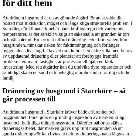
för ditt hem
Att dränera husgrund är en avgörande åtgärd för att skydda din
bostad mot fuktskador, mögel och långsiktiga strukturella problem. I
Starrkärr, där klimatet innebär både kraftiga regn och varierande
temperaturer, är det särskilt viktigt att säkerställa att grunden är torr
och välisolerad. En korrekt utförd dränering leder bort vatten från
husgrunden, minskar risken för fuktinträngning och förlänger
byggnadens livslängd. Oavsett om du bor i en äldre villa med behov
av uppdaterad dränering eller planerar att förebygga framtida
problem i en nyare fastighet, är professionell hjälp en klok
investering. Med rätt åtgärder kan du undvika dyra reparationer och
samtidigt skapa en sund och behaglig inomhusmiljö för dig och din
familj.
Dränering av husgrund i Starrkärr – så
går processen till
Att dränera husgrund i Starrkärr kräver både erfarenhet och
noggrannhet. Först görs en grundlig inspektion av marken kring
huset och befintliga dräneringssystem. Därefter påbörjas själva
dräneringsarbetet, där marken grävs upp runt husgrunden så att
gamla dräneringsrör kan bytas ut och ny dräneringsmatta läggas in.