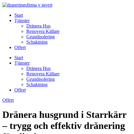
Skip
to
Start
content
Tjänster
Dränera Hus
Renovera Källare
Grundisolering
Schaktning
Offert
Start
Tjänster
Dränera Hus
Renovera Källare
Grundisolering
Schaktning
Offert
Offert
Dränera husgrund i Starrkärr
– trygg och effektiv dränering