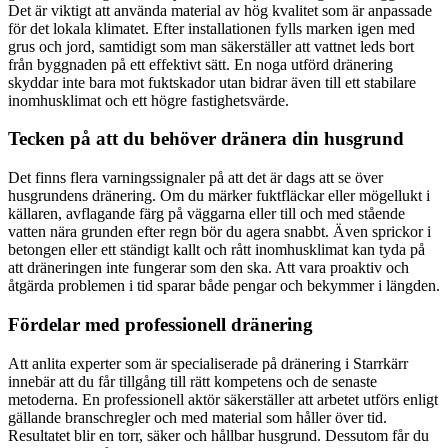
Det är viktigt att använda material av hög kvalitet som är anpassade
för det lokala klimatet. Efter installationen fylls marken igen med
grus och jord, samtidigt som man säkerställer att vattnet leds bort
från byggnaden på ett effektivt sätt. En noga utförd dränering
skyddar inte bara mot fuktskador utan bidrar även till ett stabilare
inomhusklimat och ett högre fastighetsvärde.
Tecken på att du behöver dränera din husgrund
Det finns flera varningssignaler på att det är dags att se över
husgrundens dränering. Om du märker fuktfläckar eller mögellukt i
källaren, avflagande färg på väggarna eller till och med stående
vatten nära grunden efter regn bör du agera snabbt. Även sprickor i
betongen eller ett ständigt kallt och rått inomhusklimat kan tyda på
att dräneringen inte fungerar som den ska. Att vara proaktiv och
åtgärda problemen i tid sparar både pengar och bekymmer i längden.
Fördelar med professionell dränering
Att anlita experter som är specialiserade på dränering i Starrkärr
innebär att du får tillgång till rätt kompetens och de senaste
metoderna. En professionell aktör säkerställer att arbetet utförs enligt
gällande branschregler och med material som håller över tid.
Resultatet blir en torr, säker och hållbar husgrund. Dessutom får du