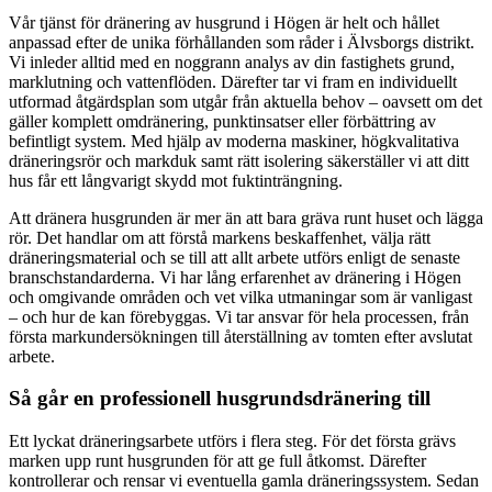
Vår tjänst för dränering av husgrund i Högen är helt och hållet
anpassad efter de unika förhållanden som råder i Älvsborgs distrikt.
Vi inleder alltid med en noggrann analys av din fastighets grund,
marklutning och vattenflöden. Därefter tar vi fram en individuellt
utformad åtgärdsplan som utgår från aktuella behov – oavsett om det
gäller komplett omdränering, punktinsatser eller förbättring av
befintligt system. Med hjälp av moderna maskiner, högkvalitativa
dräneringsrör och markduk samt rätt isolering säkerställer vi att ditt
hus får ett långvarigt skydd mot fuktinträngning.
Att dränera husgrunden är mer än att bara gräva runt huset och lägga
rör. Det handlar om att förstå markens beskaffenhet, välja rätt
dräneringsmaterial och se till att allt arbete utförs enligt de senaste
branschstandarderna. Vi har lång erfarenhet av dränering i Högen
och omgivande områden och vet vilka utmaningar som är vanligast
– och hur de kan förebyggas. Vi tar ansvar för hela processen, från
första markundersökningen till återställning av tomten efter avslutat
arbete.
Så går en professionell husgrundsdränering till
Ett lyckat dräneringsarbete utförs i flera steg. För det första grävs
marken upp runt husgrunden för att ge full åtkomst. Därefter
kontrollerar och rensar vi eventuella gamla dräneringssystem. Sedan