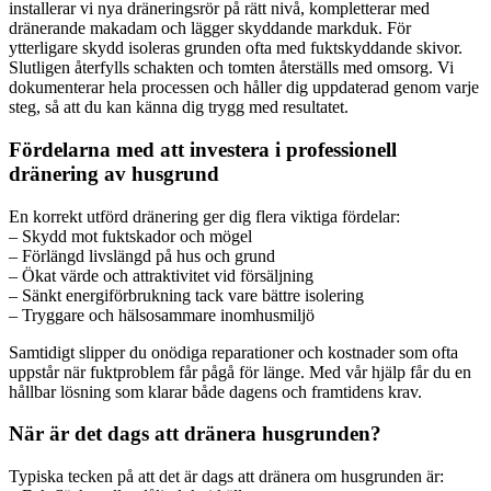
installerar vi nya dräneringsrör på rätt nivå, kompletterar med
dränerande makadam och lägger skyddande markduk. För
ytterligare skydd isoleras grunden ofta med fuktskyddande skivor.
Slutligen återfylls schakten och tomten återställs med omsorg. Vi
dokumenterar hela processen och håller dig uppdaterad genom varje
steg, så att du kan känna dig trygg med resultatet.
Fördelarna med att investera i professionell
dränering av husgrund
En korrekt utförd dränering ger dig flera viktiga fördelar:
– Skydd mot fuktskador och mögel
– Förlängd livslängd på hus och grund
– Ökat värde och attraktivitet vid försäljning
– Sänkt energiförbrukning tack vare bättre isolering
– Tryggare och hälsosammare inomhusmiljö
Samtidigt slipper du onödiga reparationer och kostnader som ofta
uppstår när fuktproblem får pågå för länge. Med vår hjälp får du en
hållbar lösning som klarar både dagens och framtidens krav.
När är det dags att dränera husgrunden?
Typiska tecken på att det är dags att dränera om husgrunden är: