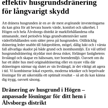
effektiv husgrundsdränering
för långvarigt skydd
Att dränera husgrunden är en av de mest avgörande investeringarna
du kan göra för att bevara husets värde, komfort och säkerhet. I
Högen och hela Älvsborgs distrikt är markförhållandena ofta
utmanande, med periodvis höga grundvattennivåer samt
väderförhållanden som sätter press på husgrunden. Otillräcklig
dränering leder snabbt till fuktproblem, mögel, dålig lukt och i värsta
fall allvarliga skador på både grund och inomhusmiljö. En väl utförd
husgrundsdränering skyddar mot dessa risker, förlänger fastighetens
livslängd och skapar en hälsosam, torr boendemiljö. Oavsett om du
har ett äldre hus med originaldränering eller en nyare villa där
dräneringen närmar sig slutet av sin livslängd, är det viktigt att agera
i tid. Vi kombinerar lokal expertis, moderna tekniker och beprövade
lösningar för att säkerställa ett optimalt resultat – så att du kan känna
dig trygg, oavsett säsong.
Dränering av husgrund i Högen –
anpassade lösningar för ditt hem i
Älvsborgs distrikt