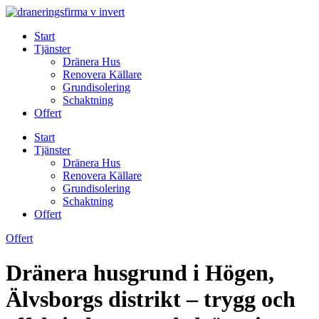
Skip
to
Start
content
Tjänster
Dränera Hus
Renovera Källare
Grundisolering
Schaktning
Offert
Start
Tjänster
Dränera Hus
Renovera Källare
Grundisolering
Schaktning
Offert
Offert
Dränera husgrund i Högen,
Älvsborgs distrikt – trygg och