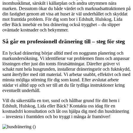
inomhusklimat, särskilt i källarplan och andra utrymmen nära
marken. Dessutom ökar du både värdet och marknadsattraktionen på
din fastighet genom att visa att huset är väl underhållet och skyddat
mot framtida problem. För dig som bor i Edshult, Hulskog, Lida
eller Bäck innebär en bra dränering också trygghet – du slipper
oväntade kostnader och bekymmer.
Så går en professionell dränering till – steg för steg
En lyckad dränering börjar alltid med en noggrann planering och
markundersökning. Vi identifierar var problemen finns och anpassar
lösningen efter just din tomts förutsättningar. Därefter gräver vi
schakt runt hela husgrunden, installerar dräneringsrör och fuktskydd,
samt återfyller med rätt material. Vi arbetar snabbt, effektivt och med
minsta möjliga störning för dig som kund. Efter avslutat arbete
städar vi alltid upp och ser till att du får tydliga instruktioner kring
eventuellt underhåll.
Vill du säkerställa en torr, sund och hållbar grund för ditt hem i
Edshult, Hulskog, Lida eller Bäck? Kontakta oss idag för en
kostnadsfri konsultation och låt oss hjälpa dig med din husdränering
– investera i framtiden och bo tryggt i många år framöver!