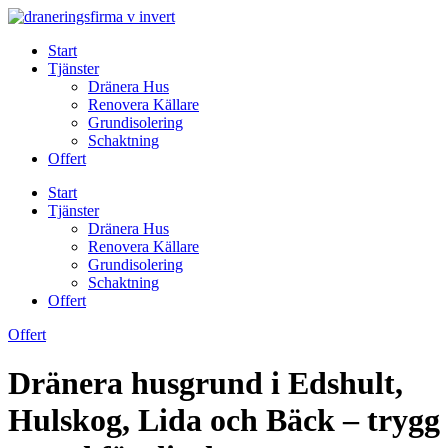
Skip
to
Start
content
Tjänster
Dränera Hus
Renovera Källare
Grundisolering
Schaktning
Offert
Start
Tjänster
Dränera Hus
Renovera Källare
Grundisolering
Schaktning
Offert
Offert
Dränera husgrund i Edshult,
Hulskog, Lida och Bäck – trygg