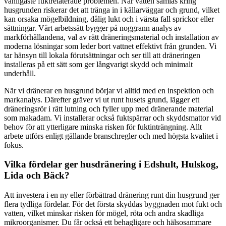
vanligaste fuktrelaterade problemen. När vatten samlas kring
husgrunden riskerar det att tränga in i källarväggar och grund, vilket
kan orsaka mögelbildning, dålig lukt och i värsta fall sprickor eller
sättningar. Vårt arbetssätt bygger på noggrann analys av
markförhållandena, val av rätt dräneringsmaterial och installation av
moderna lösningar som leder bort vattnet effektivt från grunden. Vi
tar hänsyn till lokala förutsättningar och ser till att dräneringen
installeras på ett sätt som ger långvarigt skydd och minimalt
underhåll.
När vi dränerar en husgrund börjar vi alltid med en inspektion och
markanalys. Därefter gräver vi ut runt husets grund, lägger ett
dräneringsrör i rätt lutning och fyller upp med dränerande material
som makadam. Vi installerar också fuktspärrar och skyddsmattor vid
behov för att ytterligare minska risken för fuktinträngning. Allt
arbete utförs enligt gällande branschregler och med högsta kvalitet i
fokus.
Vilka fördelar ger husdränering i Edshult, Hulskog,
Lida och Bäck?
Att investera i en ny eller förbättrad dränering runt din husgrund ger
flera tydliga fördelar. För det första skyddas byggnaden mot fukt och
vatten, vilket minskar risken för mögel, röta och andra skadliga
mikroorganismer. Du får också ett behagligare och hälsosammare