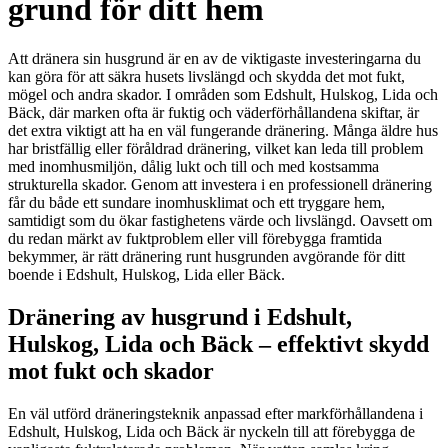
grund för ditt hem
Att dränera sin husgrund är en av de viktigaste investeringarna du
kan göra för att säkra husets livslängd och skydda det mot fukt,
mögel och andra skador. I områden som Edshult, Hulskog, Lida och
Bäck, där marken ofta är fuktig och väderförhållandena skiftar, är
det extra viktigt att ha en väl fungerande dränering. Många äldre hus
har bristfällig eller föråldrad dränering, vilket kan leda till problem
med inomhusmiljön, dålig lukt och till och med kostsamma
strukturella skador. Genom att investera i en professionell dränering
får du både ett sundare inomhusklimat och ett tryggare hem,
samtidigt som du ökar fastighetens värde och livslängd. Oavsett om
du redan märkt av fuktproblem eller vill förebygga framtida
bekymmer, är rätt dränering runt husgrunden avgörande för ditt
boende i Edshult, Hulskog, Lida eller Bäck.
Dränering av husgrund i Edshult,
Hulskog, Lida och Bäck – effektivt skydd
mot fukt och skador
En väl utförd dräneringsteknik anpassad efter markförhållandena i
Edshult, Hulskog, Lida och Bäck är nyckeln till att förebygga de