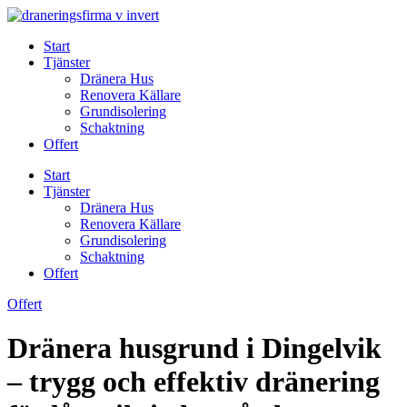
Skip
to
Start
content
Tjänster
Dränera Hus
Renovera Källare
Grundisolering
Schaktning
Offert
Start
Tjänster
Dränera Hus
Renovera Källare
Grundisolering
Schaktning
Offert
Offert
Dränera husgrund i Dingelvik
– trygg och effektiv dränering