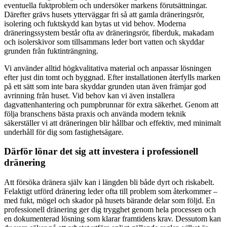
eventuella fuktproblem och undersöker markens förutsättningar.
Därefter grävs husets ytterväggar fri så att gamla dräneringsrör,
isolering och fuktskydd kan bytas ut vid behov. Moderna
dräneringssystem består ofta av dräneringsrör, fiberduk, makadam
och isolerskivor som tillsammans leder bort vatten och skyddar
grunden från fuktinträngning.
Vi använder alltid högkvalitativa material och anpassar lösningen
efter just din tomt och byggnad. Efter installationen återfylls marken
på ett sätt som inte bara skyddar grunden utan även främjar god
avrinning från huset. Vid behov kan vi även installera
dagvattenhantering och pumpbrunnar för extra säkerhet. Genom att
följa branschens bästa praxis och använda modern teknik
säkerställer vi att dräneringen blir hållbar och effektiv, med minimalt
underhåll för dig som fastighetsägare.
Därför lönar det sig att investera i professionell
dränering
Att försöka dränera själv kan i längden bli både dyrt och riskabelt.
Felaktigt utförd dränering leder ofta till problem som återkommer –
med fukt, mögel och skador på husets bärande delar som följd. En
professionell dränering ger dig trygghet genom hela processen och
en dokumenterad lösning som klarar framtidens krav. Dessutom kan