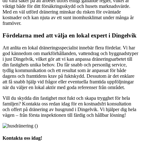
du vara säker på att arbetet utförs enligt gällande regler, vilket är
viktigt både för ditt försäkringsskydd och husets marknadsvärde.
Med en väl utförd dränering minskar du risken för oväntade
kostnader och kan njuta av ett sunt inomhusklimat under många år
framöver.
Fördelarna med att välja en lokal expert i Dingelvik
Att anlita en lokal dräneringsspecialist innebär flera fördelar. Vi har
god kännedom om markförhållanden, vattendrag och byggnadstyper
i just Dingelvik, vilket gör att vi kan anpassa dräneringsarbetet till
din fastighets unika behov. Du får snabb och personlig service,
tydlig kommunikation och ett resultat som är anpassat för både
dagens och framtidens krav på fuktskydd. Dessutom är det enklare
att få snabb hjälp vid frågor eller eventuella framtida uppföljningar
när du väljer en lokal aktör med goda referenser från området.
Vill du skydda din fastighet mot fukt och skapa trygghet för hela
familjen? Kontakta oss redan idag för en kostnadsfri konsultation
och offert på dränering av husgrund i Dingelvik. Vi hjälper dig hela
vägen – från första inspektionen till färdig och hållbar lösning!
Kontakta oss idag!