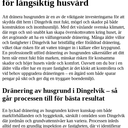
för långsiktig husvård
Att dränera husgrunden är en av de viktigaste investeringarna för att
skydda ditt hem i Dingelvik mot fukt, mögel och skador på både
konstruktion och inomhusmiljö. Med det växlande svenska klimatet,
där regn och snö snabbt kan skapa överskottsvatten kring huset, är
det avgörande att ha en välfungerande dränering. Många äldre villor
och fastigheter i Dingelvik har bristfällig eller föråldrad dränering,
vilket ökar risken för att vatten tränger in i källare eller krypgrund.
En professionellt utförd dränering av husgrunden säkerställer att ditt
hem står emot fukt från marken, minskar risken för kostsamma
skador och höjer husets värde och komfort. Oavsett om du bor i en
äldre villa eller har en nyare fastighet är det klokt att kontrollera och
vid behov uppgradera dräneringen – en åtgärd som både sparar
pengar på sikt och ger dig en tryggare boendemiljö.
Dränering av husgrund i Dingelvik – så
går processen till för bästa resultat
En lyckad dränering av husgrunden kräver kunskap om både
markförhållanden och byggteknik, särskilt i områden som Dingelvik
där jordmån och grundvattennivåer kan variera. Processen inleds
alltid med en grundlig inspektion av fastigheten, där vi identifierar