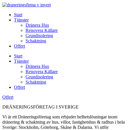
Skip
to
Start
content
Tjänster
Dränera Hus
Renovera Källare
Grundisolering
Schaktning
Offert
Start
Tjänster
Dränera Hus
Renovera Källare
Grundisolering
Schaktning
Offert
Offert
DRÄNERINGSFÖRETAG I SVERIGE
Vi är ett Dräneringsföretag som erbjuder helhetslösningar inom
dränering & schaktning av hus, villor, fastighetshus & radhus i hela
Sverige: Stockholm, Göteborg, Skåne & Dalarna. Vi utför