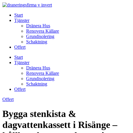
Skip
to
Start
content
Tjänster
Dränera Hus
Renovera Källare
Grundisolering
Schaktning
Offert
Start
Tjänster
Dränera Hus
Renovera Källare
Grundisolering
Schaktning
Offert
Offert
Bygga stenkista &
dagvattenkassett i Risänge –