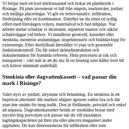
Vi börjar med ett kort telefonsamtal och bokar ett platsbesök i
Risänge. På plats inventerar vi fall från stuprör, marknivåer, jordart
och möjliga placeringar. Vi gör en behovsanalys: infiltration,
fördröjning eller en kombination. Därefter tar du emot en tydlig
offert med föreslagen volym, materialval och fast tidsplan. När
arbetet startar schaktar vi skonsamt, separerar massor och säkrar
schaktväggar vid behov. Vi installerar geotextil, kassetter eller
stenkista, monterar anslutningar, inspektionsrör och bräddavlopp för
extremregn. Efter återfyllnad återställer vi ytan och genomför
funktionskontroll. Du får enkel skötselinstruktion och
dokumentation för framtida referens. Hela processen är rak och
transparent – vårt mål är att du ska få en lösning som håller över tid
och kräver minimalt underhåll.
Stenkista eller dagvattenkassett – vad passar din
mark i Risänge?
Valet styrs av jordart, utrymme och belastning. En stenkista är ett
beprövat alternativ där marken släpper igenom vatten bra och där
ytan inte utsätts för tung trafik. Den är förlåtande, prisvärd och enkel
att anpassa. Dagvattenkassetter består av modulära boxar med
mycket hög porvolym och passar när du vill maximera
lagringskapaciteten på liten yta eller placera magasinet under
uppfarten. De kan dimensioneras för infiltration eller som