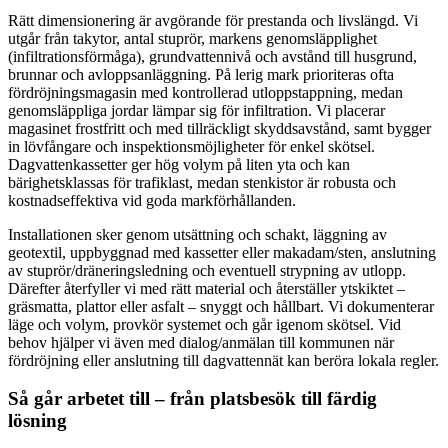
Rätt dimensionering är avgörande för prestanda och livslängd. Vi
utgår från takytor, antal stuprör, markens genomsläpplighet
(infiltrationsförmåga), grundvattennivå och avstånd till husgrund,
brunnar och avloppsanläggning. På lerig mark prioriteras ofta
fördröjningsmagasin med kontrollerad utloppstappning, medan
genomsläppliga jordar lämpar sig för infiltration. Vi placerar
magasinet frostfritt och med tillräckligt skyddsavstånd, samt bygger
in lövfångare och inspektionsmöjligheter för enkel skötsel.
Dagvattenkassetter ger hög volym på liten yta och kan
bärighetsklassas för trafiklast, medan stenkistor är robusta och
kostnadseffektiva vid goda markförhållanden.
Installationen sker genom utsättning och schakt, läggning av
geotextil, uppbyggnad med kassetter eller makadam/sten, anslutning
av stuprör/dräneringsledning och eventuell strypning av utlopp.
Därefter återfyller vi med rätt material och återställer ytskiktet –
gräsmatta, plattor eller asfalt – snyggt och hållbart. Vi dokumenterar
läge och volym, provkör systemet och går igenom skötsel. Vid
behov hjälper vi även med dialog/anmälan till kommunen när
fördröjning eller anslutning till dagvattennät kan beröra lokala regler.
Så går arbetet till – från platsbesök till färdig
lösning