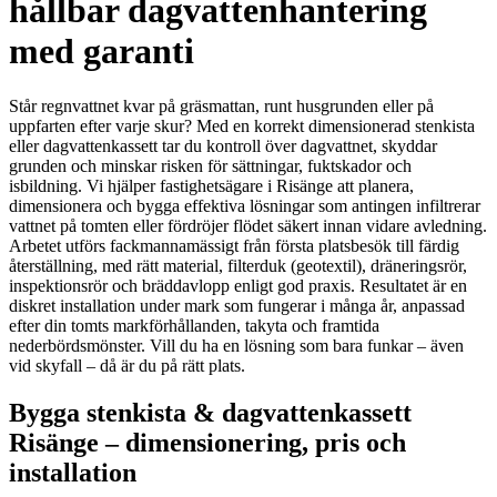
hållbar dagvattenhantering
med garanti
Står regnvattnet kvar på gräsmattan, runt husgrunden eller på
uppfarten efter varje skur? Med en korrekt dimensionerad stenkista
eller dagvattenkassett tar du kontroll över dagvattnet, skyddar
grunden och minskar risken för sättningar, fuktskador och
isbildning. Vi hjälper fastighetsägare i Risänge att planera,
dimensionera och bygga effektiva lösningar som antingen infiltrerar
vattnet på tomten eller fördröjer flödet säkert innan vidare avledning.
Arbetet utförs fackmannamässigt från första platsbesök till färdig
återställning, med rätt material, filterduk (geotextil), dräneringsrör,
inspektionsrör och bräddavlopp enligt god praxis. Resultatet är en
diskret installation under mark som fungerar i många år, anpassad
efter din tomts markförhållanden, takyta och framtida
nederbördsmönster. Vill du ha en lösning som bara funkar – även
vid skyfall – då är du på rätt plats.
Bygga stenkista & dagvattenkassett
Risänge – dimensionering, pris och
installation