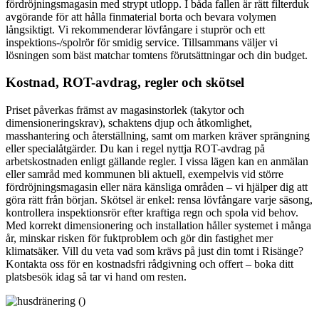
fördröjningsmagasin med strypt utlopp. I båda fallen är rätt filterduk
avgörande för att hålla finmaterial borta och bevara volymen
långsiktigt. Vi rekommenderar lövfångare i stuprör och ett
inspektions-/spolrör för smidig service. Tillsammans väljer vi
lösningen som bäst matchar tomtens förutsättningar och din budget.
Kostnad, ROT-avdrag, regler och skötsel
Priset påverkas främst av magasinstorlek (takytor och
dimensioneringskrav), schaktens djup och åtkomlighet,
masshantering och återställning, samt om marken kräver sprängning
eller specialåtgärder. Du kan i regel nyttja ROT-avdrag på
arbetskostnaden enligt gällande regler. I vissa lägen kan en anmälan
eller samråd med kommunen bli aktuell, exempelvis vid större
fördröjningsmagasin eller nära känsliga områden – vi hjälper dig att
göra rätt från början. Skötsel är enkel: rensa lövfångare varje säsong,
kontrollera inspektionsrör efter kraftiga regn och spola vid behov.
Med korrekt dimensionering och installation håller systemet i många
år, minskar risken för fuktproblem och gör din fastighet mer
klimatsäker. Vill du veta vad som krävs på just din tomt i Risänge?
Kontakta oss för en kostnadsfri rådgivning och offert – boka ditt
platsbesök idag så tar vi hand om resten.