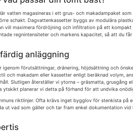
 där vatten magasineras i ett grus- och makadampaket som 
t större schakt. Dagvattenkassetter byggs av modulära pla
an vill maximera fördröjning och infiltration på ett kompakt
äntade regnintensiteter och markens kapacitet, så att du får 
ll färdig anläggning
år igenom förutsättningar, dränering, höjdsättning och önsk
extil och makadam eller kassetter enligt beräknad volym, an
l. Slutligen återställer vi ytorna – gräsmatta, grusgång elle
ytskikt planerar vi detta på förhand för att undvika onödi
ommuns riktlinjer. Ofta krävs inget bygglov för stenkista 
eda ut vad som gäller och tar fram enkel dokumentation vid b
ertis