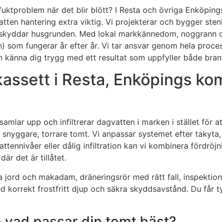
n fuktproblem när det blir blött? I Resta och övriga Enköpi
vatten hantering extra viktig. Vi projekterar och bygger st
h skyddar husgrunden. Med lokal markkännedom, noggrann d
om fungerar år efter år. Vi tar ansvar genom hela processen
kan känna dig trygg med ett resultat som uppfyller både bra
kassett i Resta, Enköpings k
mlar upp och infiltrerar dagvatten i marken i stället för at
nyggare, torrare tomt. Vi anpassar systemet efter takyta, m
tennivåer eller dålig infiltration kan vi kombinera fördröj
är det är tillåtet.
ra jord och makadam, dräneringsrör med rätt fall, inspekti
med korrekt frostfritt djup och säkra skyddsavstånd. Du får 
– vad passar din tomt bäst?