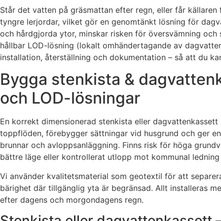
Står det vatten på gräsmattan efter regn, eller får källare
tyngre lerjordar, vilket gör en genomtänkt lösning för dag
och hårdgjorda ytor, minskar risken för översvämning oc
hållbar LOD-lösning (lokalt omhändertagande av dagvatten) s
installation, återställning och dokumentation – så att du 
Bygga stenkista & dagvatten
och LOD-lösningar
En korrekt dimensionerad stenkista eller dagvattenkassett sa
toppflöden, förebygger sättningar vid husgrund och ger en s
brunnar och avloppsanläggning. Finns risk för höga grundvat
bättre läge eller kontrollerat utlopp mot kommunal ledning d
Vi använder kvalitetsmaterial som geotextil för att separe
bärighet där tillgänglig yta är begränsad. Allt installeras 
efter dagens och morgondagens regn.
Stenkista eller dagvattenkassett 