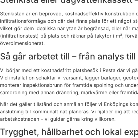
Stenkistan är en beprövad, kostnadseffektiv konstruktion
infiltrationsförmåga och där det finns plats för ett någo
vilket gör dem idealiska när ytan är begränsad, eller när m
(infiltrationstest) på plats och räknar på takytor i m², förv
överdimensionerat.
Så går arbetet till – från analys ti
Vi börjar med ett kostnadsfritt platsbesök i Resta där vi g
Vid installation schaktar vi varsamt, lägger bärlager, geot
monterar inspektionsbrunn för framtida spolning och underhål
samordning med annan dränering, markvärme eller framtida 
När det gäller tillstånd och anmälan följer vi Enköpings k
anslutning till kommunalt nät planeras. Vi hjälper dig att r
arbetskostnaden – vi guidar gärna kring villkoren.
Trygghet, hållbarhet och lokal exp