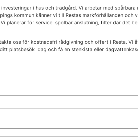
vesteringar i hus och trädgård. Vi arbetar med spårbara m
öpings kommun känner vi till Restas markförhållanden och v
i planerar för service: spolbar anslutning, filter där det b
ntakta oss för kostnadsfri rådgivning och offert i Resta. 
 ditt platsbesök idag och få en stenkista eller dagvattenka