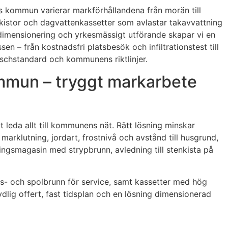
ngs kommun varierar markförhållandena från morän till
enkistor och dagvattenkassetter som avlastar takavvattning
imensionering och yrkesmässigt utförande skapar vi en
 – från kostnadsfri platsbesök och infiltrationstest till
nschstandard och kommunens riktlinjer.
ommun – tryggt markarbete
t leda allt till kommunens nät. Rätt lösning minskar
arklutning, jordart, frostnivå och avstånd till husgrund,
ningsmagasin med strypbrunn, avledning till stenkista på
ons- och spolbrunn för service, samt kassetter med hög
tydlig offert, fast tidsplan och en lösning dimensionerad