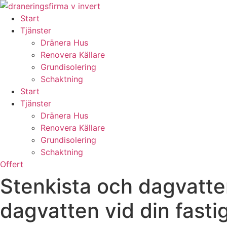
Skip
to
Start
content
Tjänster
Dränera Hus
Renovera Källare
Grundisolering
Schaktning
Start
Tjänster
Dränera Hus
Renovera Källare
Grundisolering
Schaktning
Offert
Stenkista och dagvatten
dagvatten vid din fasti