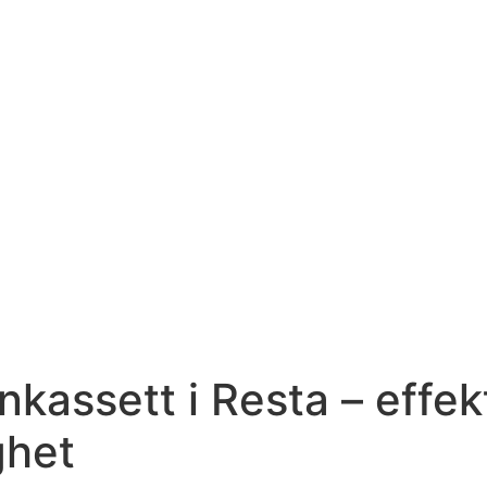
kassett i Resta – effek
ghet