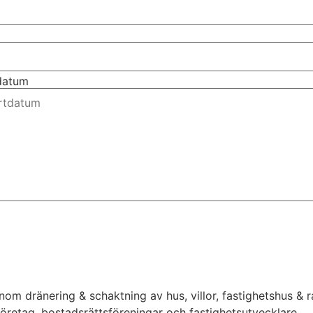
tdatum
inom dränering & schaktning av hus, villor, fastighetshus &
 företag, bostadsrättsföreningar och fastighetsutvecklare.