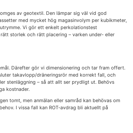
omges av geotextil. Den lämpar sig väl vid god
stkassetter med mycket hög magasinvolym per kubikmeter,
 utrymme. Vi gör ett enkelt perkolationstest
rätt storlek och rätt placering – varken under- eller
emål. Därefter gör vi dimensionering och tar fram offert.
sluter takavlopp/dräneringsrör med korrekt fall, och
r stenläggning – så att allt ser prydligt ut. Behövs
ga kostnader.
på egen tomt, men anmälan eller samråd kan behövas om
ehov. I vissa fall kan ROT-avdrag bli aktuellt på