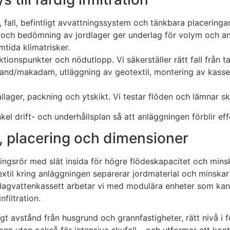
 fall, befintligt avvattningssystem och tänkbara placeringar
 och bedömning av jordlager ger underlag för volym och anta
mtida klimatrisker.
ektionspunkter och nödutlopp. Vi säkerställer rätt fall från 
tsand/makadam, utläggning av geotextil, montering av kasse
allager, packning och ytskikt. Vi testar flöden och lämnar sk
kel drift- och underhållsplan så att anläggningen förblir ef
l, placering och dimensioner
eringsrör med slät insida för högre flödeskapacitet och mins
xtil kring anläggningen separerar jordmaterial och minskar i
d dagvattenkassett arbetar vi med modulära enheter som kan
filtration.
kligt avstånd från husgrund och grannfastigheter, rätt nivå i