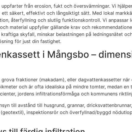
uppfarter från erosion, fukt och översvämningar. Vi hjälpe
tt säkert, effektivt och långsiktigt sätt. Med lokal mark
lation, återfyllning och slutlig funktionskontroll. Vi anpass
lym och material uppfyller gällande krav och rekommendatione
aftiga skyfall, minskar belastningen på ledningsnätet och g
ning för just din fastighet.
nkassett i Mångsbo – dimensi
ion i grova fraktioner (makadam), eller dagvattenkassetter n
kmeter och är ofta idealiska på mindre tomter, medan en tra
fficienter, jordens infiltrationsförmåga och kommunens riktlin
syn till avstånd till husgrund, grannar, dricksvattenbrunnar
geotextil), inspektionsrör och överfyllnad/byggd nödutlopp
 till färdig infiltration