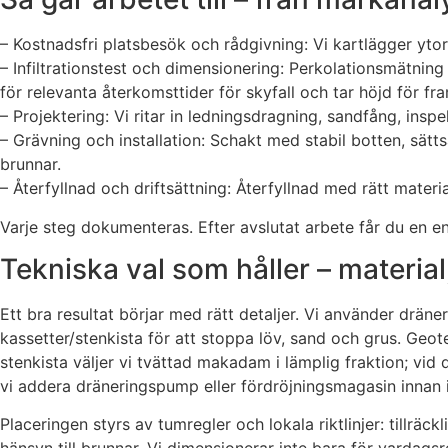
– Kostnadsfri platsbesök och rådgivning: Vi kartlägger ytor,
– Infiltrationstest och dimensionering: Perkolationsmätning
för relevanta återkomsttider för skyfall och tar höjd för fra
– Projektering: Vi ritar in ledningsdragning, sandfång, insp
– Grävning och installation: Schakt med stabil botten, sät
brunnar.
– Återfyllnad och driftsättning: Återfyllnad med rätt materi
Varje steg dokumenteras. Efter avslutat arbete får du en en
Tekniska val som håller – materia
Ett bra resultat börjar med rätt detaljer. Vi använder drän
kassetter/stenkista för att stoppa löv, sand och grus. Geote
stenkista väljer vi tvättad makadam i lämplig fraktion; vi
vi addera dräneringspump eller fördröjningsmagasin innan in
Placeringen styrs av tumregler och lokala riktlinjer: tillräc