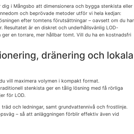
r dig i Mångsbo att dimensionera och bygga stenkista eller
kännedom och beprövade metoder utför vi hela kedjan:
ar lösningen efter tomtens förutsättningar – oavsett om du har
r. Resultatet är en diskret och underhållsvänlig LOD-
er en torrare, mer hållbar tomt. Vill du ha en kostnadsfri
onering, dränering och lokala
är du vill maximera volymen i kompakt format.
ditionell stenkista ger en tålig lösning med få rörliga
jer för LOD.
, träd och ledningar, samt grundvattennivå och frostlinje.
sväg – så att anläggningen förblir effektiv även vid