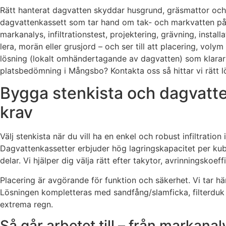
Rätt hanterat dagvatten skyddar husgrund, gräsmattor och 
dagvattenkassett som tar hand om tak- och markvatten på e
markanalys, infiltrationstest, projektering, grävning, instal
lera, morän eller grusjord – och ser till att placering, vo
lösning (lokalt omhändertagande av dagvatten) som klarar kr
platsbedömning i Mångsbo? Kontakta oss så hittar vi rätt lös
Bygga stenkista och dagvatte
krav
Välj stenkista när du vill ha en enkel och robust infiltrat
Dagvattenkassetter erbjuder hög lagringskapacitet per kubi
delar. Vi hjälper dig välja rätt efter takytor, avrinningskoe
Placering är avgörande för funktion och säkerhet. Vi tar hän
Lösningen kompletteras med sandfång/slamficka, filterduk (
extrema regn.
Så går arbetet till – från markanalys