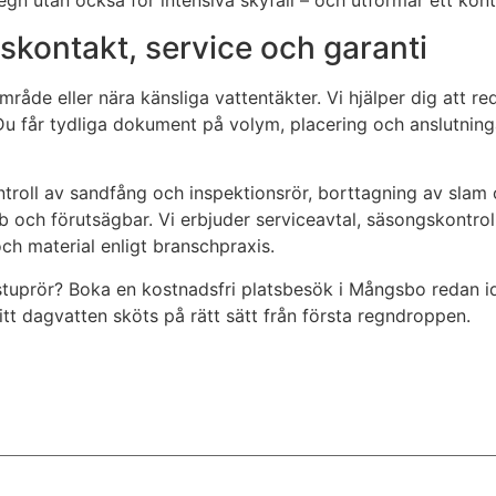
egn utan också för intensiva skyfall – och utformar ett kont
skontakt, service och garanti
råde eller nära känsliga vattentäkter. Vi hjälper dig att re
. Du får tydliga dokument på volym, placering och anslutnin
ntroll av sandfång och inspektionsrör, borttagning av slam 
b och förutsägbar. Vi erbjuder serviceavtal, säsongskontroll
och material enligt branschpraxis.
stuprör? Boka en kostnadsfri platsbesök i Mångsbo redan id
ditt dagvatten sköts på rätt sätt från första regndroppen.