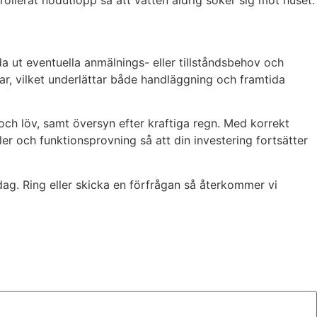
rollerat nödutlopp så att vatten aldrig söker sig mot huset.
da ut eventuella anmälnings- eller tillståndsbehov och
gar, vilket underlättar både handläggning och framtida
och löv, samt översyn efter kraftiga regn. Med korrekt
er och funktionsprovning så att din investering fortsätter
ag. Ring eller skicka en förfrågan så återkommer vi