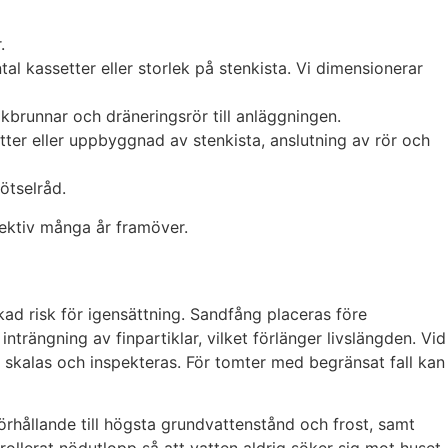
.
l kassetter eller storlek på stenkista. Vi dimensionerar
takbrunnar och dräneringsrör till anläggningen.
tter eller uppbyggnad av stenkista, anslutning av rör och
ötselråd.
fektiv många år framöver.
kad risk för igensättning. Sandfång placeras före
nträngning av finpartiklar, vilket förlänger livslängden. Vid
 skalas och inspekteras. För tomter med begränsat fall kan
 förhållande till högsta grundvattenstånd och frost, samt