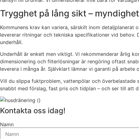
hänsyn till brunnar. Vi dimensionerar inte bara för vardagsr
Trygghet på lång sikt – myndighet
Kommunens krav kan variera, särskilt inom detaljplanerat om
levererar ritningar och tekniska specifikationer vid behov
underhåll.
Underhåll är enkelt men viktigt. Vi rekommenderar årlig ko
dimensionering och filterlösningar är rengöring oftast snab
leverera i många år. Självklart lämnar vi garanti på arbete 
Vill du slippa fuktproblem, vattenpölar och överbelastade 
snabbt med förslag, fast pris och tidplan – och ser till att 
Kontakta oss idag!
Namn