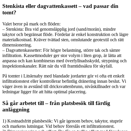
Stenkista eller dagvattenkassett – vad passar din
tomt?
Valet beror på mark och flöden:
– Stenkista: Bra vid genomsläpplig jord (sand/morän), mindre
takytor och begränsat flöde. Fördelar är enkel konstruktion och lägre
materialkostnad. Kräver tvättad sten, omslutande geotextil och rätt
dimensionering.
– Dagvattenkassetter: För högre belastning, större tak och sämre
infiltration. Kassettmoduler ger stor volym i liten grop, är lätta att
anpassa och kan kombineras med överfyllnadsskydd, strypning och
inspektionskanaler. Rätt när du vill framtidssäkra för skyfall.
På tomter i Litslenaby med blandade jordarter gör vi ofta ett enkelt
infiltrationstest eller kontrollerar befintlig dränering innan beslut. Vi
väger även in avstånd till dricksvattenbrunn, nivåskillnader och var
ledningar ligger för att hitta optimal placering.
Så går arbetet till – från platsbesök till färdig
anläggning
1) Kostnadsfritt platsbesök: Vi går igenom behov, takytor, stuprör
och markens lutningar. Vid behov föreslås ett infiltrationstest.