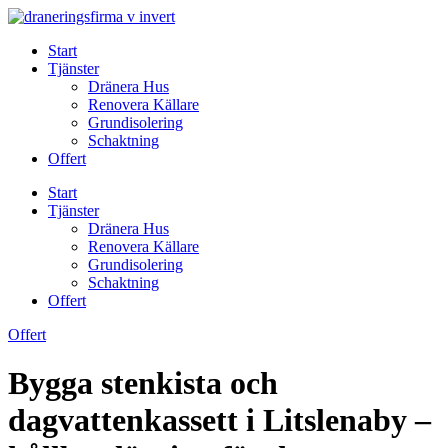
Skip
to
Start
content
Tjänster
Dränera Hus
Renovera Källare
Grundisolering
Schaktning
Offert
Start
Tjänster
Dränera Hus
Renovera Källare
Grundisolering
Schaktning
Offert
Offert
Bygga stenkista och
dagvattenkassett i Litslenaby –