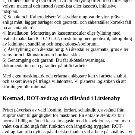
2) Dimensionering och offert: Du får en tydlig offert med föreslagen
volym, material och metod (stenkista eller kassett), inklusive
tidsplan.
3) Schakt och förberedelser: Vi skyddar omgivande ytor, gräver
enligt mått, lägger bärlager och geotextil och säkerställer korrekt fall
på anslutande rör.
4) Installation: Montering av kassettmoduler eller fyllning med
tvättad makadam 8–16/16–32, omslutning med geotextil, inkoppling
av ledningar, sandfång och inspektions-/spolbrunn.
5) Återfyllning och återställning: Vi återställer gräsmatta, grus eller
stenytor och lämnar tomten i ordnat skick.
6) Genomgång och garanti: Du får skötselanvisningar,
dokumentation och garantier på utfört arbete.
Med egen maskinpark och erfarna anläggare kan vi arbeta snabbt
och säkert även på trånga villatomter. Vi planerar logistiken så att
störningen blir minimal.
Kostnad, ROT-avdrag och tillstånd i Litslenaby
Priset påverkas av vald lösning, jordart, schaktdjup, avstånd från
stuprör samt tillgänglighet för maskiner. En enklare stenkista blir
normalt billigare än ett kassettmagasin med inspektionssystem, men
valet ska alltid utgå från funktion och långsiktig trygghet. ROT-
avdrag kan ofta nyttjas på arbetskostnaden vid arbete på småhus – vi