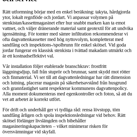
Rätt utformning börjar med en enkel beräkning: takyta, hårdgjorda
ytor, lokalt regnflöde och jordart. Vi anpassar volymen på
stenkistan/kassettmagasinet efter hur snabbt marken kan ta emot
vattnet, och väljer dränerande material samt geotextil för att undvika
igensättning. För tomter med sämre infiltration rekommenderar vi
ofta dagvattenkassetter med hög nyttovolym, kompletterat med
sandfång och inspektions-/spolbrunn för enkel skötsel. Vid goda
jordar fungerar en klassisk stenkista i tvättad makadam utmärkt och
är ett kostnadseffektivt val.
Vår installation följer etablerade branschkrav: frostfritt
läggningsdjup, fall från stuprör och brunnar, samt skydd mot rötter
och finmaterial. Vi ser till att dagvattenledningar har rätt dimension
och lutning, placerar magasin på säkerhetsavstånd från husgrund
och grannfastighet samt respekterar kommunens dagvattenpolicy.
Alla moment dokumenteras med egenkontroller och foton, så att du
vet att arbetet är korrekt utfört.
För drift och underhåll ger vi tydliga råd: rensa lövstopp, töm
sandfång årligen och spola inspektionsledningar vid behov. Rätt
skötsel förlänger livslängden och bibehåller
magasineringskapaciteten – vilket minimerar risken för
översvämningar vid skyfall.