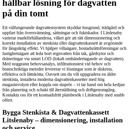
hållbar lösning för dagvatten
på din tomt
Ett välfungerande dagvattensystem skyddar husgrund, trädgård och
uppfart från översvämning, sättningar och fuktskador. I Litslenaby
varierar markförhållandena, vilket gör att rätt dimensionering och
korrekt installation av stenkista eller dagvattenkassett är avgörande
för långsiktig effekt. Vi hjälper villaägare, bostadsrättsföreningar och
fastighetsägare att leda bort regnvatten från tak, gårdsytor och
dräneringar via smart LOD (lokalt omhändertagande av dagvatten).
Med noggrann behovsanalys, infiltrationstest vid behov och
branschriktiga metoder levererar vi lösningar som är diskreta,
effektiva och lättskötta. Oavsett om du vill uppgradera en äldre
stenkista, installera moderna dagvattenkassetter med hög
magasinvolym eller koppla om stuprör – vi tar hand om hela kedjan
från planering och schakt till återställning och driftgenomgång.
Kontakta oss för ett kostnadsfritt platsbesök i Litslenaby med snabb
offert.
Bygga Stenkista & Dagvattenkassett
Litslenaby – dimensionering, installation
och service