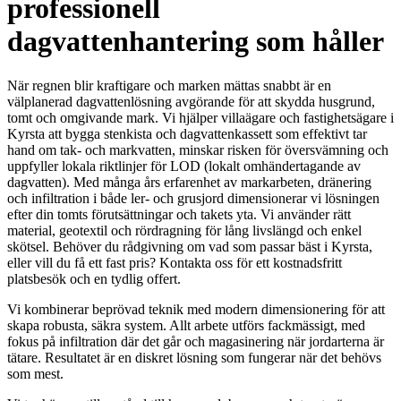
professionell
dagvattenhantering som håller
När regnen blir kraftigare och marken mättas snabbt är en
välplanerad dagvattenlösning avgörande för att skydda husgrund,
tomt och omgivande mark. Vi hjälper villaägare och fastighetsägare i
Kyrsta att bygga stenkista och dagvattenkassett som effektivt tar
hand om tak- och markvatten, minskar risken för översvämning och
uppfyller lokala riktlinjer för LOD (lokalt omhändertagande av
dagvatten). Med många års erfarenhet av markarbeten, dränering
och infiltration i både ler- och grusjord dimensionerar vi lösningen
efter din tomts förutsättningar och takets yta. Vi använder rätt
material, geotextil och rördragning för lång livslängd och enkel
skötsel. Behöver du rådgivning om vad som passar bäst i Kyrsta,
eller vill du få ett fast pris? Kontakta oss för ett kostnadsfritt
platsbesök och en tydlig offert.
Vi kombinerar beprövad teknik med modern dimensionering för att
skapa robusta, säkra system. Allt arbete utförs fackmässigt, med
fokus på infiltration där det går och magasinering när jordarterna är
tätare. Resultatet är en diskret lösning som fungerar när det behövs
som mest.