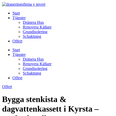
Skip
to
Start
content
Tjänster
Dränera Hus
Renovera Källare
Grundisolering
Schaktning
Offert
Start
Tjänster
Dränera Hus
Renovera Källare
Grundisolering
Schaktning
Offert
Offert
Bygga stenkista &
dagvattenkassett i Kyrsta –