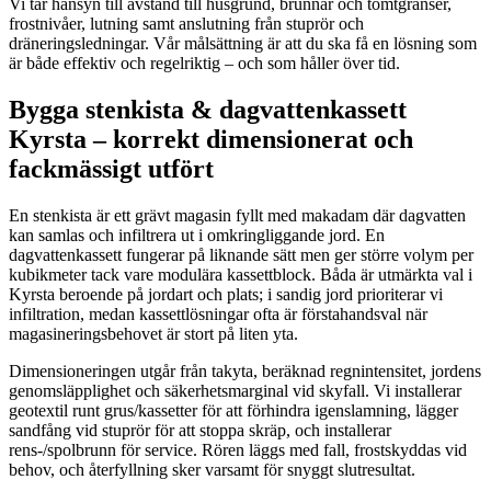
Vi tar hänsyn till avstånd till husgrund, brunnar och tomtgränser,
frostnivåer, lutning samt anslutning från stuprör och
dräneringsledningar. Vår målsättning är att du ska få en lösning som
är både effektiv och regelriktig – och som håller över tid.
Bygga stenkista & dagvattenkassett
Kyrsta – korrekt dimensionerat och
fackmässigt utfört
En stenkista är ett grävt magasin fyllt med makadam där dagvatten
kan samlas och infiltrera ut i omkringliggande jord. En
dagvattenkassett fungerar på liknande sätt men ger större volym per
kubikmeter tack vare modulära kassettblock. Båda är utmärkta val i
Kyrsta beroende på jordart och plats; i sandig jord prioriterar vi
infiltration, medan kassettlösningar ofta är förstahandsval när
magasineringsbehovet är stort på liten yta.
Dimensioneringen utgår från takyta, beräknad regnintensitet, jordens
genomsläpplighet och säkerhetsmarginal vid skyfall. Vi installerar
geotextil runt grus/kassetter för att förhindra igenslamning, lägger
sandfång vid stuprör för att stoppa skräp, och installerar
rens-/spolbrunn för service. Rören läggs med fall, frostskyddas vid
behov, och återfyllning sker varsamt för snyggt slutresultat.