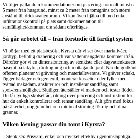
Vi följer gällande rekommendationer om placering: normalt minst ca
5 meter från husgrund, minst ca 2 meter från tomtgräns och större
avstånd till dricksvattenbrunn. Vi kan även hjälpa till med enkel
infiltrationskontroll på plats samt dokumentation till
samfällighet/kommun om sådant efterfrågas.
Så går arbetet till – från förstudie till färdigt system
Vi börjar med ett platsbesök i Kyrsta där vi ser över marknivåer,
jordtyp, befintlig dränering och var vattenmängderna kommer ifrån.
Därefter gör vi en dimensionering av stenkista eller dagvattenkassett
baserat på takytor, rördragning och mottagande jord. När du godkänt
offerten planerar vi grävning och materialleverans. Vi gräver schakt,
lägger bärlager och geotextil, monterar kassetter eller fyller med
tvättad makadam, ansluter rör och installerar sandfång samt
spol-/rensmöjlighet. Slutligen återställer vi marken och testar flödet.
Du får tydliga skötselråd, ritning över placering och instruktion för
hur du enkelt kontrollerar och rensar sandfång. Allt görs med fokus
på säkerhet, noggrannhet och minimal störning för dig och dina
grannar.
Vilken lösning passar din tomt i Kyrsta?
– Stenkista: Prisvärd, enkel och mycket effektiv i genomsläppliga