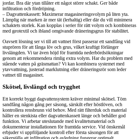
jordar. Bra där ytan tillåter ett något större schakt. Ger både
infiltration och fördröjning.
– Dagvattenkassett: Maximerar magasineringsvolym på liten yta.
Lämplig när marken är mer tät (lerhaltig) eller där du vill minimera
schaktets storlek. Kan kopplas i serier för rätt volym och kombineras
med geotextil och ibland omgivande dräneringsgrus för stabilitet.
Oavsett lösning ser vi till att vattnet först passerar ett sandfång vid
stuprören för att fånga löv och grus, vilket kraftigt förlänger
livslängden. Vi tar även höjd för framtida nederbördsökningar
genom att rekommendera rimlig extra volym. Har du problem med
stående vatten på gräsmattan? Vi kan kombinera systemet med
ytavvattning, justerad marklutning eller dräneringsrör som leder
vattnet till magasinet.
Skötsel, livslängd och trygghet
Ett korrekt byggt dagvattensystem kräver minimal skötsel. Töm
sandfång någon gång per säsong, särskilt efter höstlöven, och
kontrollera rensbrunn vid behov. Med rätt filterduk och material
håller en stenkista eller dagvattenkassett länge och behåller god
funktion. Vi arbetar uteslutande med kvalitetsmaterial och
dokumenterar installationen för framtida service. Vid önskemål
erbjuder vi uppföljande kontroll efter första säsongen för att
säkerställa att infiltration och avledning fungerar optimalt.