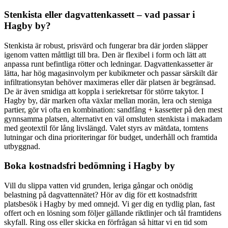
Stenkista eller dagvattenkassett – vad passar i
Hagby by?
Stenkista är robust, prisvärd och fungerar bra där jorden släpper
igenom vatten måttligt till bra. Den är flexibel i form och lätt att
anpassa runt befintliga rötter och ledningar. Dagvattenkassetter är
lätta, har hög magasinvolym per kubikmeter och passar särskilt där
infiltrationsytan behöver maximeras eller där platsen är begränsad.
De är även smidiga att koppla i seriekretsar för större takytor. I
Hagby by, där marken ofta växlar mellan morän, lera och steniga
partier, gör vi ofta en kombination: sandfång + kassetter på den mest
gynnsamma platsen, alternativt en väl omsluten stenkista i makadam
med geotextil för lång livslängd. Valet styrs av mätdata, tomtens
lutningar och dina prioriteringar för budget, underhåll och framtida
utbyggnad.
Boka kostnadsfri bedömning i Hagby by
Vill du slippa vatten vid grunden, leriga gångar och onödig
belastning på dagvattennätet? Hör av dig för ett kostnadsfritt
platsbesök i Hagby by med omnejd. Vi ger dig en tydlig plan, fast
offert och en lösning som följer gällande riktlinjer och tål framtidens
skyfall. Ring oss eller skicka en förfrågan så hittar vi en tid som