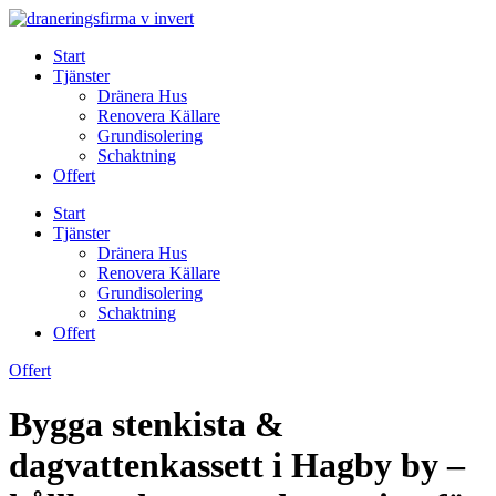
Skip
to
Start
content
Tjänster
Dränera Hus
Renovera Källare
Grundisolering
Schaktning
Offert
Start
Tjänster
Dränera Hus
Renovera Källare
Grundisolering
Schaktning
Offert
Offert
Bygga stenkista &
dagvattenkassett i Hagby by –