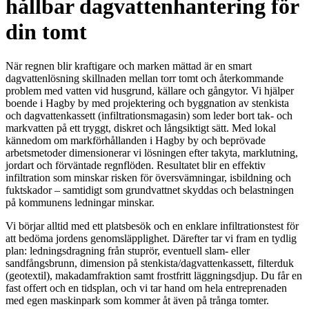
hållbar dagvattenhantering för
din tomt
När regnen blir kraftigare och marken mättad är en smart
dagvattenlösning skillnaden mellan torr tomt och återkommande
problem med vatten vid husgrund, källare och gångytor. Vi hjälper
boende i Hagby by med projektering och byggnation av stenkista
och dagvattenkassett (infiltrationsmagasin) som leder bort tak- och
markvatten på ett tryggt, diskret och långsiktigt sätt. Med lokal
kännedom om markförhållanden i Hagby by och beprövade
arbetsmetoder dimensionerar vi lösningen efter takyta, marklutning,
jordart och förväntade regnflöden. Resultatet blir en effektiv
infiltration som minskar risken för översvämningar, isbildning och
fuktskador – samtidigt som grundvattnet skyddas och belastningen
på kommunens ledningar minskar.
Vi börjar alltid med ett platsbesök och en enklare infiltrationstest för
att bedöma jordens genomsläpplighet. Därefter tar vi fram en tydlig
plan: ledningsdragning från stuprör, eventuell slam- eller
sandfångsbrunn, dimension på stenkista/dagvattenkassett, filterduk
(geotextil), makadamfraktion samt frostfritt läggningsdjup. Du får en
fast offert och en tidsplan, och vi tar hand om hela entreprenaden
med egen maskinpark som kommer åt även på trånga tomter.