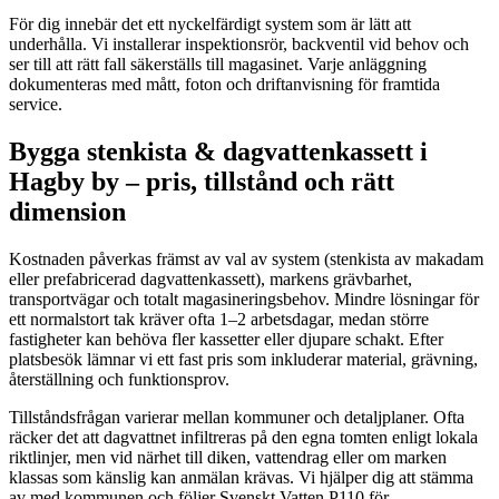
För dig innebär det ett nyckelfärdigt system som är lätt att
underhålla. Vi installerar inspektionsrör, backventil vid behov och
ser till att rätt fall säkerställs till magasinet. Varje anläggning
dokumenteras med mått, foton och driftanvisning för framtida
service.
Bygga stenkista & dagvattenkassett i
Hagby by – pris, tillstånd och rätt
dimension
Kostnaden påverkas främst av val av system (stenkista av makadam
eller prefabricerad dagvattenkassett), markens grävbarhet,
transportvägar och totalt magasineringsbehov. Mindre lösningar för
ett normalstort tak kräver ofta 1–2 arbetsdagar, medan större
fastigheter kan behöva fler kassetter eller djupare schakt. Efter
platsbesök lämnar vi ett fast pris som inkluderar material, grävning,
återställning och funktionsprov.
Tillståndsfrågan varierar mellan kommuner och detaljplaner. Ofta
räcker det att dagvattnet infiltreras på den egna tomten enligt lokala
riktlinjer, men vid närhet till diken, vattendrag eller om marken
klassas som känslig kan anmälan krävas. Vi hjälper dig att stämma
av med kommunen och följer Svenskt Vatten P110 för