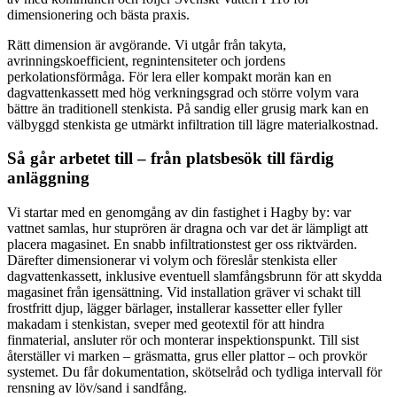
dimensionering och bästa praxis.
Rätt dimension är avgörande. Vi utgår från takyta,
avrinningskoefficient, regnintensiteter och jordens
perkolationsförmåga. För lera eller kompakt morän kan en
dagvattenkassett med hög verkningsgrad och större volym vara
bättre än traditionell stenkista. På sandig eller grusig mark kan en
välbyggd stenkista ge utmärkt infiltration till lägre materialkostnad.
Så går arbetet till – från platsbesök till färdig
anläggning
Vi startar med en genomgång av din fastighet i Hagby by: var
vattnet samlas, hur stuprören är dragna och var det är lämpligt att
placera magasinet. En snabb infiltrationstest ger oss riktvärden.
Därefter dimensionerar vi volym och föreslår stenkista eller
dagvattenkassett, inklusive eventuell slamfångsbrunn för att skydda
magasinet från igensättning. Vid installation gräver vi schakt till
frostfritt djup, lägger bärlager, installerar kassetter eller fyller
makadam i stenkistan, sveper med geotextil för att hindra
finmaterial, ansluter rör och monterar inspektionspunkt. Till sist
återställer vi marken – gräsmatta, grus eller plattor – och provkör
systemet. Du får dokumentation, skötselråd och tydliga intervall för
rensning av löv/sand i sandfång.