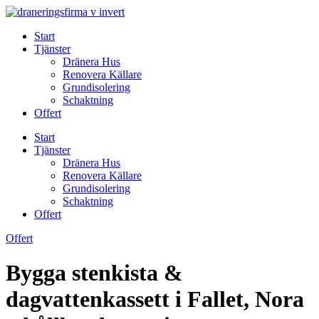
Skip
to
Start
content
Tjänster
Dränera Hus
Renovera Källare
Grundisolering
Schaktning
Offert
Start
Tjänster
Dränera Hus
Renovera Källare
Grundisolering
Schaktning
Offert
Offert
Bygga stenkista &
dagvattenkassett i Fallet, Nora