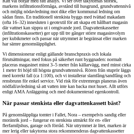
Rätt val börjar med rätt analys. Vi ser över takytornas storlek,
markens infiltrationsförmåga, avstånd till husgrund, grundvattennivå
och möjlig nödavledning mot dike eller kommunal ledning om
sådan finns. En traditionell stenkista byggs med tvättad makadam
(ofta 16–32) innesluten i geotextil för att skapa ett hållbart magasin
där vattnet kan sippra ut i omgivande jord. Dagvattenkassetter
(infiltrationskassetter) ger upp till tre gånger större magasinvolym
per kubikmeter och passar när utrymmet är begränsat eller marken
har sämre genomsläpplighet.
Vi dimensionerar enligt gällande branschpraxis och lokala
förutsättningar, med fokus på säkerhet runt byggnaden: normalt
placeras magasinet minst 3–5 meter från källarvägg, med minst cirka
1 meter fri höjd till högsta grundvattennivå. Rören från stuprör läggs
med korrekt fall (ca 1:100), och vi installerar slamfång/sandfång och
rensbrunn för enkel service. Vid risk för extremregn planeras även
nödfall/avledning så att vatten inte kan backa mot huset. Allt utförs
enligt AMA Anläggning och med dokumenterad egenkontroll.
När passar stenkista eller dagvattenkassett bäst?
På genomsläppliga tomter i Fallet, Nora – exempelvis sandig eller
moränrik jord – fungerar en stenkista utmärkt för en- eller
flerfamiljshus, garage och förråd. När utrymmet är litet, marken är
mer lerig eller takytorna stora rekommenderas dagvattenkassetter