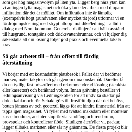
som ger hög magasinvolym på liten yta. Ligger berg nära ytan kan
vi antingen lyfta magasinet och öka ytan eller arbeta med djuparm
infiltration där det är möjligt. Om infiltration inte är lämplig
(exempelvis högt grundvatten eller mycket tät jord) utformar vi en
fördröjningslösning med strypt utlopp mot dike/ledning – alltid i
dialog med Nora kommun. Generella riktlinjer är att hålla avstånd
till husgrund, tomtgräns och dricksvattenbrunnar, och vi hjälper dig
säkerställa att din lösning följer god praxis och eventuella lokala
krav.
Så går arbetet till – från offert till färdig
återställning
Vi börjar med ett kostnadsfritt platsbesök i Fallet där vi bedömer
marken, mäter takytor och går igenom dina önskemål. Därefter får
du en tydlig, fast pris-offert med rekommenderad lösning (stenkista
eller kassetter) och beräknad volym. Innan grävning beställer vi
ledningsanvisning via Ledningskollen för att undvika skador på
dolda kablar och rör. Schakt görs till frostfritt djup där det behövs,
botten jämnas av och geotextil läggs för att hindra finmaterial från att
täppa igen magasinet. Vi fyller med tvättad makadam eller monterar
kassettmoduler, ansluter stuprör via sandfång och rensbrunn,
provspolar och kontrollerar flöde. Slutligen återfyller vi, packar,
lägger tillbaka marksten eller sår ny gräsmatta. De flesta projekt blir