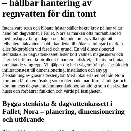
– hållbar hantering av
regnvatten för din tomt
Intensivare regn och blötare höstar ställer högre krav på hur vi tar
hand om dagvattnet. I Fallet, Nora är marken ofta moränblandad
med inslag av berg i dagen och lutande tomter, vilket gör att
felhanterat takvatten snabbt kan leda till pölar, sättningar i marken
eller fuktproblem vid fasad och grund. En väl dimensionerad
stenkista eller dagvattenkassett leder bort vattnet, magasinerar och
låter det infiltrera kontrollerat i marken – diskret, effektivt och utan
omfattande ytingrepp. Vi hjälper dig hela vägen: från platsbesök och
infiltrationstest till dimensionering, installation och snygg
återställning av gräsmatta/stenytor. Med lokal erfarenhet från Nora
kommun får du en lösning som möter både markförutsättningar och
kommunens dagvattenrekommendationer, samtidigt som du skyddar
huset och förbättrar funktion och värde på fastigheten.
Bygga stenkista & dagvattenkassett i
Fallet, Nora – planering, dimensionering
och utförande