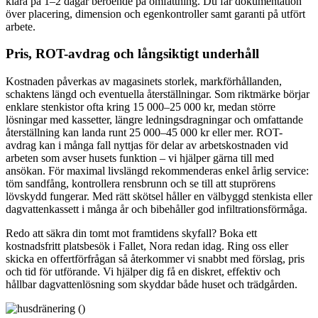
klara på 1–2 dagar beroende på omfattning. Du får dokumentation
över placering, dimension och egenkontroller samt garanti på utfört
arbete.
Pris, ROT-avdrag och långsiktigt underhåll
Kostnaden påverkas av magasinets storlek, markförhållanden,
schaktens längd och eventuella återställningar. Som riktmärke börjar
enklare stenkistor ofta kring 15 000–25 000 kr, medan större
lösningar med kassetter, längre ledningsdragningar och omfattande
återställning kan landa runt 25 000–45 000 kr eller mer. ROT-
avdrag kan i många fall nyttjas för delar av arbetskostnaden vid
arbeten som avser husets funktion – vi hjälper gärna till med
ansökan. För maximal livslängd rekommenderas enkel årlig service:
töm sandfång, kontrollera rensbrunn och se till att stuprörens
lövskydd fungerar. Med rätt skötsel håller en välbyggd stenkista eller
dagvattenkassett i många år och bibehåller god infiltrationsförmåga.
Redo att säkra din tomt mot framtidens skyfall? Boka ett
kostnadsfritt platsbesök i Fallet, Nora redan idag. Ring oss eller
skicka en offertförfrågan så återkommer vi snabbt med förslag, pris
och tid för utförande. Vi hjälper dig få en diskret, effektiv och
hållbar dagvattenlösning som skyddar både huset och trädgården.