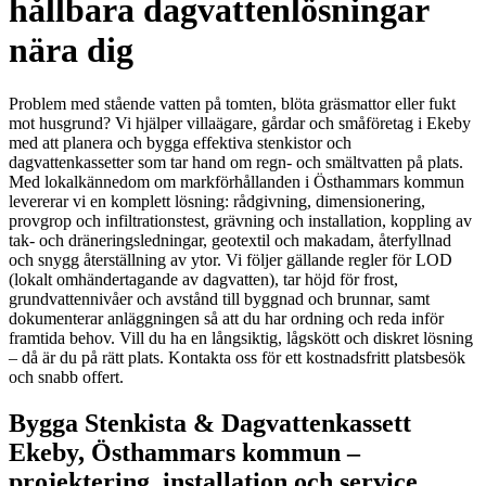
hållbara dagvattenlösningar
nära dig
Problem med stående vatten på tomten, blöta gräsmattor eller fukt
mot husgrund? Vi hjälper villaägare, gårdar och småföretag i Ekeby
med att planera och bygga effektiva stenkistor och
dagvattenkassetter som tar hand om regn- och smältvatten på plats.
Med lokalkännedom om markförhållanden i Östhammars kommun
levererar vi en komplett lösning: rådgivning, dimensionering,
provgrop och infiltrationstest, grävning och installation, koppling av
tak- och dräneringsledningar, geotextil och makadam, återfyllnad
och snygg återställning av ytor. Vi följer gällande regler för LOD
(lokalt omhändertagande av dagvatten), tar höjd för frost,
grundvattennivåer och avstånd till byggnad och brunnar, samt
dokumenterar anläggningen så att du har ordning och reda inför
framtida behov. Vill du ha en långsiktig, lågskött och diskret lösning
– då är du på rätt plats. Kontakta oss för ett kostnadsfritt platsbesök
och snabb offert.
Bygga Stenkista & Dagvattenkassett
Ekeby, Östhammars kommun –
projektering, installation och service