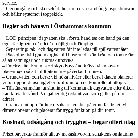
service.
– Genomgång och skötselråd: hur du rensar sandfång/inspektionsrör
och håller systemet i toppskick.
Regler och hänsyn i Östhammars kommun
– LOD-principen: dagvatten ska i första hand tas om hand på den
egna fastigheten när det är möjligt och lämpligt.
– Separering: tak- och dagvatten får inte ledas till spillvattennätet.
– Placering: håll god marginal till husgrund, släntkrön och tomtgräns
så att sättningar och fuktrisk undviks.
– Dricksvattenbrunn: stort skyddsavstånd krävs; vi anpassar
placeringen så att infiltration inte påverkar brunnen.
– Grundvatten och berg: vid höga nivåer eller berg i dagen planerar
vi för upphöjd lösning eller fördröjning med kontrollerat utlopp.
– Tillstånd/anmälan: anslutning till kommunalt dagvatten eller diken
kan kräva tillstånd. Vi hjälper dig reda ut vad som gäller på din
adress.
– Grannar: utlopp får inte orsaka olägenhet på grannfastighet; vi
dimensionerar och placerar för trygg funktion på din tomt.
Kostnad, tidsåtgång och trygghet – begär offert idag
Priset påverkas framför allt av magasinvolym, schaktens omfattning,