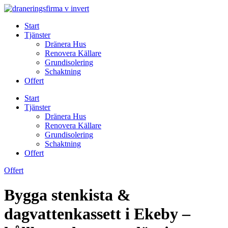
Skip
to
Start
content
Tjänster
Dränera Hus
Renovera Källare
Grundisolering
Schaktning
Offert
Start
Tjänster
Dränera Hus
Renovera Källare
Grundisolering
Schaktning
Offert
Offert
Bygga stenkista &
dagvattenkassett i Ekeby –