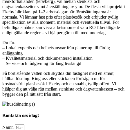
markförhållanden (lera/berg), val mellan stenkista och
dagvattenkassetter samt återställning av ytor. De flesta villaprojekt i
Ekeby blir klara på 1–2 arbetsdagar när förutsättningarna är
normala. Vi lämnar fast pris efter platsbesök och erbjuder tydlig
specifikation av alla moment, material och eventuella tillval. För
befintliga småhus kan vissa arbetsmoment vara ROT-berättigade
enligt gällande regler – vi hjälper gärna till med underlag.
Du får:
– Lokal expertis och helhetsansvar från planering till färdig
anläggning
– Kvalitetsmaterial och dokumenterad installation
– Service och rådgivning för lång livslängd
Få bort stående vatten och skydda din fastighet med en smart,
hållbar lösning. Ring oss eller skicka en förfrågan nu för
kostnadsfritt platsbesök i Ekeby och en snabb, tydlig offert. Vi
hjälper dig att välja rätt mellan stenkista och dagvattenkassett – och
bygger den på rätt sätt från start.
Kontakta oss idag!
Namn