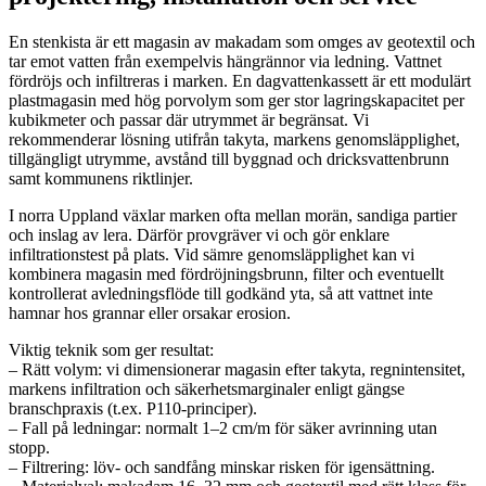
En stenkista är ett magasin av makadam som omges av geotextil och
tar emot vatten från exempelvis hängrännor via ledning. Vattnet
fördröjs och infiltreras i marken. En dagvattenkassett är ett modulärt
plastmagasin med hög porvolym som ger stor lagringskapacitet per
kubikmeter och passar där utrymmet är begränsat. Vi
rekommenderar lösning utifrån takyta, markens genomsläpplighet,
tillgängligt utrymme, avstånd till byggnad och dricksvattenbrunn
samt kommunens riktlinjer.
I norra Uppland växlar marken ofta mellan morän, sandiga partier
och inslag av lera. Därför provgräver vi och gör enklare
infiltrationstest på plats. Vid sämre genomsläpplighet kan vi
kombinera magasin med fördröjningsbrunn, filter och eventuellt
kontrollerat avledningsflöde till godkänd yta, så att vattnet inte
hamnar hos grannar eller orsakar erosion.
Viktig teknik som ger resultat:
– Rätt volym: vi dimensionerar magasin efter takyta, regnintensitet,
markens infiltration och säkerhetsmarginaler enligt gängse
branschpraxis (t.ex. P110-principer).
– Fall på ledningar: normalt 1–2 cm/m för säker avrinning utan
stopp.
– Filtrering: löv- och sandfång minskar risken för igensättning.