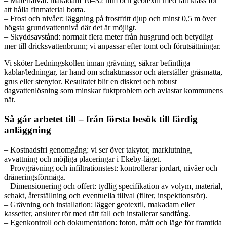
– Materialval: makadam 16–32 mm och geotextil med rätt klass för
att hålla finmaterial borta.
– Frost och nivåer: läggning på frostfritt djup och minst 0,5 m över
högsta grundvattennivå där det är möjligt.
– Skyddsavstånd: normalt flera meter från husgrund och betydligt
mer till dricksvattenbrunn; vi anpassar efter tomt och förutsättningar.
Vi sköter Ledningskollen innan grävning, säkrar befintliga
kablar/ledningar, tar hand om schaktmassor och återställer gräsmatta,
grus eller stenytor. Resultatet blir en diskret och robust
dagvattenlösning som minskar fuktproblem och avlastar kommunens
nät.
Så går arbetet till – från första besök till färdig
anläggning
– Kostnadsfri genomgång: vi ser över takytor, marklutning,
avvattning och möjliga placeringar i Ekeby-läget.
– Provgrävning och infiltrationstest: kontrollerar jordart, nivåer och
dräneringsförmåga.
– Dimensionering och offert: tydlig specifikation av volym, material,
schakt, återställning och eventuella tillval (filter, inspektionsrör).
– Grävning och installation: lägger geotextil, makadam eller
kassetter, ansluter rör med rätt fall och installerar sandfång.
– Egenkontroll och dokumentation: foton, mått och läge för framtida