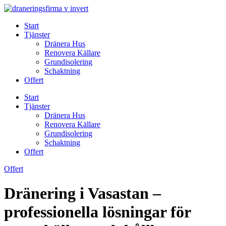
Skip
to
Start
content
Tjänster
Dränera Hus
Renovera Källare
Grundisolering
Schaktning
Offert
Start
Tjänster
Dränera Hus
Renovera Källare
Grundisolering
Schaktning
Offert
Offert
Dränering i Vasastan –
professionella lösningar för