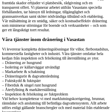
framtida skador erbjuder vi platsbesök, rådgivning och en
transparent offert. Vi planerar arbetet utifrån Vasastans speciella
förhållanden, tar hänsyn till ledningar, tillgänglighet och
grannsamverkan samt sköter nödvändiga tillstånd och etablering.
Vår målsättning är en smidig, säker och kostnadseffektiv dränering
som minimerar störningar för boende och verksamheter – och som
ger ett långsiktigt torrt resultat.
Våra tjänster inom dränering i Vasastan
Vi levererar kompletta dräneringslösningar för villor, flerbostadshus,
kommersiella fastigheter och industri. Våra tjänster omfattar hela
kedjan från inspektion och felsökning till återställning av ytor.
– Dränering av husgrund
– Isolering av källarväggar utvändigt
– Markarbete & schaktning
– Dräneringsrör & dagvattenledning
– Fuktskydd & fuktspärr
– Fiberduk & singel runt husgrund
– Återfyllning & markåterställning
– Inspektion & felsökning av fuktproblem
Vid behov kompletterar vi med marklutningskorrigering, brunnar,
ränndalar och anslutning till befintliga dagvattensystem. Allt arbete
utförs enligt gällande branschregler och med material från etablerade