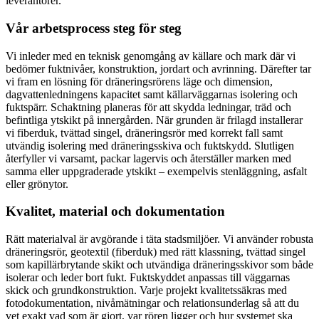
leverantörer.
Vår arbetsprocess steg för steg
Vi inleder med en teknisk genomgång av källare och mark där vi
bedömer fuktnivåer, konstruktion, jordart och avrinning. Därefter tar
vi fram en lösning för dräneringsrörens läge och dimension,
dagvattenledningens kapacitet samt källarväggarnas isolering och
fuktspärr. Schaktning planeras för att skydda ledningar, träd och
befintliga ytskikt på innergården. När grunden är frilagd installerar
vi fiberduk, tvättad singel, dräneringsrör med korrekt fall samt
utvändig isolering med dräneringsskiva och fuktskydd. Slutligen
återfyller vi varsamt, packar lagervis och återställer marken med
samma eller uppgraderade ytskikt – exempelvis stenläggning, asfalt
eller grönytor.
Kvalitet, material och dokumentation
Rätt materialval är avgörande i täta stadsmiljöer. Vi använder robusta
dräneringsrör, geotextil (fiberduk) med rätt klassning, tvättad singel
som kapillärbrytande skikt och utvändiga dräneringsskivor som både
isolerar och leder bort fukt. Fuktskyddet anpassas till väggarnas
skick och grundkonstruktion. Varje projekt kvalitetssäkras med
fotodokumentation, nivåmätningar och relationsunderlag så att du
vet exakt vad som är gjort, var rören ligger och hur systemet ska