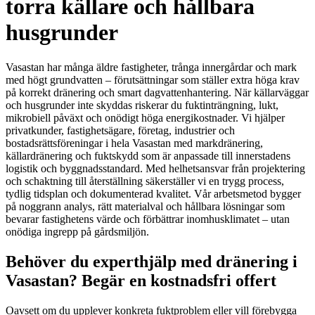
torra källare och hållbara
husgrunder
Vasastan har många äldre fastigheter, trånga innergårdar och mark
med högt grundvatten – förutsättningar som ställer extra höga krav
på korrekt dränering och smart dagvattenhantering. När källarväggar
och husgrunder inte skyddas riskerar du fuktinträngning, lukt,
mikrobiell påväxt och onödigt höga energikostnader. Vi hjälper
privatkunder, fastighetsägare, företag, industrier och
bostadsrättsföreningar i hela Vasastan med markdränering,
källardränering och fuktskydd som är anpassade till innerstadens
logistik och byggnadsstandard. Med helhetsansvar från projektering
och schaktning till återställning säkerställer vi en trygg process,
tydlig tidsplan och dokumenterad kvalitet. Vår arbetsmetod bygger
på noggrann analys, rätt materialval och hållbara lösningar som
bevarar fastighetens värde och förbättrar inomhusklimatet – utan
onödiga ingrepp på gårdsmiljön.
Behöver du experthjälp med dränering i
Vasastan? Begär en kostnadsfri offert
Oavsett om du upplever konkreta fuktproblem eller vill förebygga