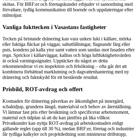
skötas. För BRF:er och företagskunder erbjuder vi samordning med
förvaltare, tydlig kommunikation till boende och uppdateringar efter
milstolpar.
Vanliga fukttecken i Vasastans fastigheter
Tecken på bristande dränering kan vara unken lukt i källare, mörka
eller fuktiga fläckar på väggar, saltutfällningar, flagnande färg eller
puts, kondens på kalla ytor samt vatten som samlas mot fasaden efter
regn. Sprickor i källarväggar, kallras och höga luftfuktighetsvärden
är också varningssignaler. Upptäcker du något av detta
rekommenderar vi en inspektion och felsökning – ofta går det att
kombinera förbättrad marklutning och dagvattenhantering med ny
dränering och fuktskydd för ett bestående resultat.
Prisbild, ROT-avdrag och offert
Kostnaden för dränering påverkas av åtkomlighet på innergård,
schaktdjup, grundens längd, materialval och behov av återställning.
Vi lämnar fast pris efter besiktning och specificerar arbetsmoment,
material och tidplan så att du kan jämföra på lika villkor.
Privatkunder kan nyttja ROT-avdrag på arbetskostnaden enligt
gällande regler (upp till 30 %), medan BRF:er, företag och industrier
får tydliga kalkyler och projektledning som minimerar driftstopp.