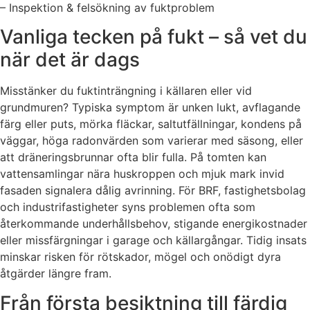
– Inspektion & felsökning av fuktproblem
Vanliga tecken på fukt – så vet du
när det är dags
Misstänker du fuktinträngning i källaren eller vid
grundmuren? Typiska symptom är unken lukt, avflagande
färg eller puts, mörka fläckar, saltutfällningar, kondens på
väggar, höga radonvärden som varierar med säsong, eller
att dräneringsbrunnar ofta blir fulla. På tomten kan
vattensamlingar nära huskroppen och mjuk mark invid
fasaden signalera dålig avrinning. För BRF, fastighetsbolag
och industrifastigheter syns problemen ofta som
återkommande underhållsbehov, stigande energikostnader
eller missfärgningar i garage och källargångar. Tidig insats
minskar risken för rötskador, mögel och onödigt dyra
åtgärder längre fram.
Från första besiktning till färdig