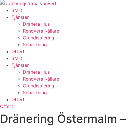
Skip
to
Start
content
Tjänster
Dränera Hus
Renovera Källare
Grundisolering
Schaktning
Offert
Start
Tjänster
Dränera Hus
Renovera Källare
Grundisolering
Schaktning
Offert
Offert
Dränering Östermalm –