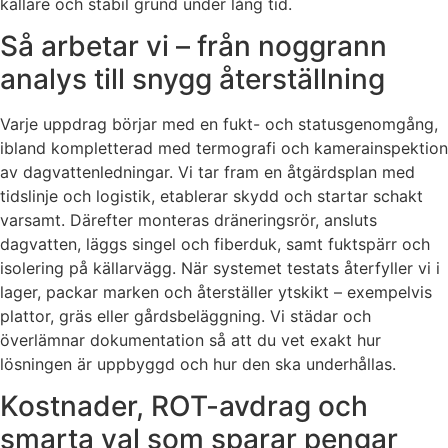
källare och stabil grund under lång tid.
Så arbetar vi – från noggrann
analys till snygg återställning
Varje uppdrag börjar med en fukt- och statusgenomgång,
ibland kompletterad med termografi och kamerainspektion
av dagvattenledningar. Vi tar fram en åtgärdsplan med
tidslinje och logistik, etablerar skydd och startar schakt
varsamt. Därefter monteras dräneringsrör, ansluts
dagvatten, läggs singel och fiberduk, samt fuktspärr och
isolering på källarvägg. När systemet testats återfyller vi i
lager, packar marken och återställer ytskikt – exempelvis
plattor, gräs eller gårdsbeläggning. Vi städar och
överlämnar dokumentation så att du vet exakt hur
lösningen är uppbyggd och hur den ska underhållas.
Kostnader, ROT-avdrag och
smarta val som sparar pengar