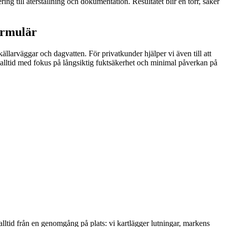
ing till återställning och dokumentation. Resultatet blir en torr, säker
ormulär
källarväggar och dagvatten. För privatkunder hjälper vi även till att
– alltid med fokus på långsiktig fuktsäkerhet och minimal påverkan på
alltid från en genomgång på plats: vi kartlägger lutningar, markens