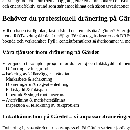
en villagrund, en industriell anläggning eller en äldre källare i en BRF
och energieffektiv grund som står emot klimat och säsongsvariationer å
Behöver du professionell dränering på Gär
Vill du ha en tydlig plan, fast prisbild och en tidsatta åtgärder? Vi e
nyttja ROT-avdrag där det är möjligt. För företag, industrier och BRF:
boende och verksamhet. Fyll i kontaktformuläret så återkommer vi med
Våra tjänster inom dränering på Gärdet
Vi erbjuder ett komplett program för dränering och fuktskydd – dimens
– Dränering av husgrund
– Isolering av källarväggar utvändigt
– Markarbete & schaktning
– Dräneringsrör & dagvattenledning
– Fuktskydd & fuktspärr
– Fiberduk & singel runt husgrund
– Återfyllning & markåterställning
– Inspektion & felsökning av fuktproblem
Lokalkännedom på Gärdet – vi anpassar dräneringen 
Dränering lyckas när den är platsanpassad. På Gärdet varierar jordlage