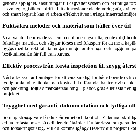
genomsläpplighet, anslutningar till dagvattensystem och befintliga rör
lastzoner, logistik och drift. Rätt dimensionerade dräneringsrör, drä
och smart logistik kan vi arbeta effektivt även i trånga innerstadsmiljöe
Fuktsäkra metoder och material som håller över tid
Vi använder beprövade system med dräneringsmatta, geotextil (fiberduk
fukttåliga material, och väggar förses med fuktspärr för att mota kapil
byggs med korrekt fall, tätningar runt genomföringar och noggrann pac
besiktningsmän får full transparens.
Effektiv process från första inspektion till snygg åters
Vårt arbetssätt är framtaget för att vara smidigt för både boende och
tydlig omfattning, tidplan och kostnad. I utförandet hanterar vi schaktn
och packning, följt av markåterställning – plattor, gräs eller asfalt en
projektet.
Trygghet med garanti, dokumentation och tydliga off
Som uppdragsgivare får du spårbarhet och kontroll. Vi lämnar skriftli
erbjuder fasta priser på definierade åtgärder. Du får dessutom garanti
och försäkringsdialog. Vill du komma igång? Beskriv ditt projekt i kon