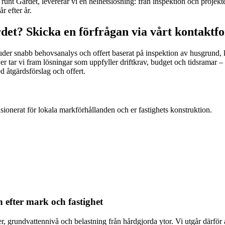
 runt Gärdet, levererar vi en helhetslösning: från inspektion och projekter
r efter år.
det? Skicka en förfrågan via vårt kontaktf
rbjuder snabb behovsanalys och offert baserat på inspektion av husgrund, 
er tar vi fram lösningar som uppfyller driftkrav, budget och tidsramar 
 åtgärdsförslag och offert.
ionerat för lokala markförhållanden och er fastighets konstruktion.
efter mark och fastighet
r, grundvattennivå och belastning från hårdgjorda ytor. Vi utgår därför 