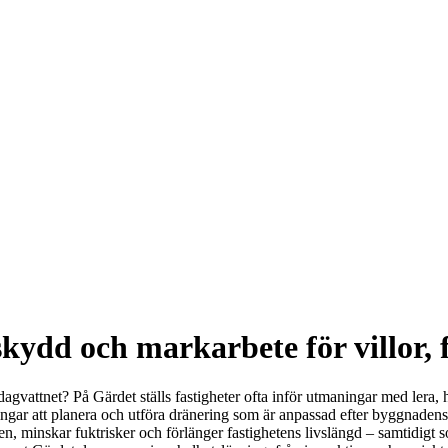
kydd och markarbete för villor, 
agvattnet? På Gärdet ställs fastigheter ofta inför utmaningar med lera,
reningar att planera och utföra dränering som är anpassad efter byggnad
n, minskar fuktrisker och förlänger fastighetens livslängd – samtidigt 