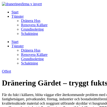
Skip
to
Start
content
Tjänster
Dränera Hus
Renovera Källare
Grundisolering
Schaktning
Start
Tjänster
Dränera Hus
Renovera Källare
Grundisolering
Schaktning
Offert
Dränering Gärdet – tryggt fukts
Får du fukt i källaren, blöta väggar eller återkommande problem med d
fastighetsägare, privatkunder, företag, industrier och bostadsrättsfö
kvalitetssäkrade material och noggrant utförande skyddar vi husgrunde