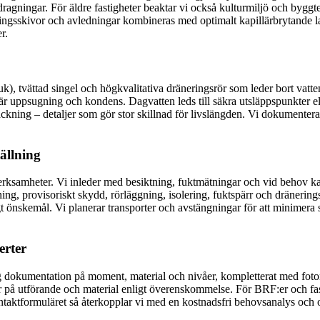
dragningar. För äldre fastigheter beaktar vi också kulturmiljö och byggt
neringsskivor och avledningar kombineras med optimalt kapillärbrytande l
r.
), tvättad singel och högkvalitativa dräneringsrör som leder bort vatte
lär uppsugning och kondens. Dagvatten leds till säkra utsläppspunkter el
kning – detaljer som gör stor skillnad för livslängden. Vi dokumenterar
tällning
 verksamheter. Vi inleder med besiktning, fuktmätningar och vid behov k
ing, provisoriskt skydd, rörläggning, isolering, fuktspärr och dränerings
ligt önskemål. Vi planerar transporter och avstängningar för att minimera s
erter
g dokumentation på moment, material och nivåer, kompletterat med foton 
er på utförande och material enligt överenskommelse. För BRF:er och fast
taktformuläret så återkopplar vi med en kostnadsfri behovsanalys och off