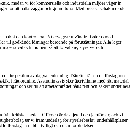
eknik, medan vi för kommersiella och industriella miljöer väger in
ager för att hålla väggar och grund torra. Med precisa schaktmetoder
n snabbt och kontrollerat. Ytterväggar utvändigt isoleras med
ler till godkända lösningar beroende på förutsättningar. Alla lager
 materialval och moment så att förvaltare, styrelser och
amerainspektion av dagvattenledning. Därefter får du ett förslag med
skikt i rätt ordning. Avslutningsvis sker återfyllning med rätt material
törningar och ser till att arbetsområdet hålls rent och säkert under hela
från kritiska skeden. Offerten är detaljerad och jämförbar, och vi
ighetsbolag tar vi fram underlag för styrelsebeslut, underhållsplaner
ertförslag – snabbt, tydligt och utan förpliktelser.