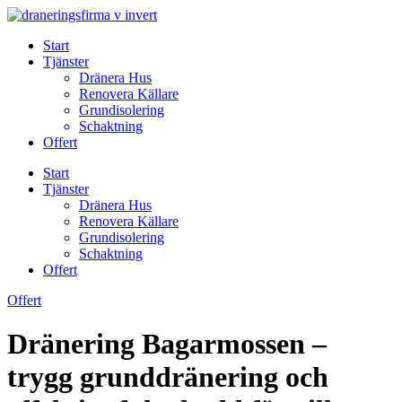
Skip
to
Start
content
Tjänster
Dränera Hus
Renovera Källare
Grundisolering
Schaktning
Offert
Start
Tjänster
Dränera Hus
Renovera Källare
Grundisolering
Schaktning
Offert
Offert
Dränering Bagarmossen –
trygg grunddränering och