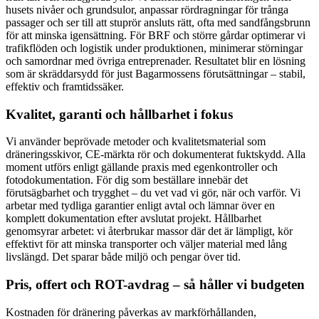
husets nivåer och grundsulor, anpassar rördragningar för trånga
passager och ser till att stuprör ansluts rätt, ofta med sandfångsbrunn
för att minska igensättning. För BRF och större gårdar optimerar vi
trafikflöden och logistik under produktionen, minimerar störningar
och samordnar med övriga entreprenader. Resultatet blir en lösning
som är skräddarsydd för just Bagarmossens förutsättningar – stabil,
effektiv och framtidssäker.
Kvalitet, garanti och hållbarhet i fokus
Vi använder beprövade metoder och kvalitetsmaterial som
dräneringsskivor, CE-märkta rör och dokumenterat fuktskydd. Alla
moment utförs enligt gällande praxis med egenkontroller och
fotodokumentation. För dig som beställare innebär det
förutsägbarhet och trygghet – du vet vad vi gör, när och varför. Vi
arbetar med tydliga garantier enligt avtal och lämnar över en
komplett dokumentation efter avslutat projekt. Hållbarhet
genomsyrar arbetet: vi återbrukar massor där det är lämpligt, kör
effektivt för att minska transporter och väljer material med lång
livslängd. Det sparar både miljö och pengar över tid.
Pris, offert och ROT-avdrag – så håller vi budgeten
Kostnaden för dränering påverkas av markförhållanden,