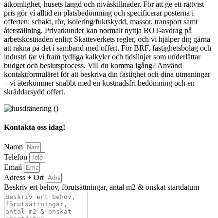
åtkomlighet, husets längd och nivåskillnader. För att ge ett rättvist
pris gör vi alltid en platsbedömning och specificerar posterna i
offerten: schakt, rör, isolering/fuktskydd, massor, transport samt
återställning. Privatkunder kan normalt nyttja ROT-avdrag på
arbetskostnaden enligt Skatteverkets regler, och vi hjälper dig gärna
att räkna på det i samband med offert. För BRF, fastighetsbolag och
industri tar vi fram tydliga kalkyler och tidslinjer som underlättar
budget och beslutsprocess. Vill du komma igång? Använd
kontaktformuläret för att beskriva din fastighet och dina utmaningar
– vi återkommer snabbt med en kostnadsfri bedömning och en
skräddarsydd offert.
Kontakta oss idag!
Namn
Telefon
Email
Adress + Ort
Beskriv ert behov, förutsättningar, antal m2 & önskat startdatum