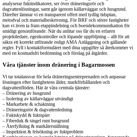
analyserar fuktindikatorer, ser över dräneringsrör och
dagvattenlösningar, samt går igenom källarväggar och husgrund.
Därefter lämnar vi en transparent offert med tydlig tidsplan,
metodval och materialbeskrivning. För BRF och större fastigheter
kan vi även ta fram etappindelning och boendekommunikation för
smidigt genomförande. När du anlitar oss får du en erfaren
projektledare, egenkontroller och löpande uppföljning – allt för att
säkra ett korrekt utförande enligt AMA Anläggning och gällande
regler. Fyll i kontaktformuläret med dina uppgifter så återkommer vi
med en kostnadsfri bedömning och förslag på åtgärder.
Våra tjänster inom dränering i Bagarmossen
Vi tar totalansvar för hela dräneringsentreprenaden och anpassar
lösningen efter fastighetens ålder, markförhållanden och
dagvattenflöden. Här är våra centrala tjänster:
– Dränering av husgrund
– Isolering av källarväggar utvändigt
– Markarbete & schaktning
– Dräneringsrör & dagvattenledning
– Fuktskydd & fuktspärr
– Fiberduk & singel runt husgrund
– Återfyllning & markåterställning
– Inspektion & felsökning av fuktproblem