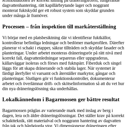
Kombinationen av korrekt lutning på dräneringsrören, fungerande
dagvattenhantering, rätt kapillärbrytande lager och noggrant
monterat fuktskydd ger ett robust system som skyddar grunden
under många år framöver.
Processen – från inspektion till markåterställning
Vi börjar med en platsbesiktning där vi identifierar fuktkällor,
kontrollerar befintliga ledningar och bedömer markprofilen. Därefter
planerar vi schakt i etapper, säkrar tillträden och skyddar fasader och
planteringar. Under arbetet monteras dräneringsrör på rätt nivå med
korrekt fall, dagvattenledningar separeras eller uppgraderas,
källarväggar isoleras och förses med fuktspärr. Fiberduk och singel
läggs för att skapa dränerande och stabila lager. När systemet är
färdigt återfyller vi varsamt och återställer markytor, gångar och
planteringar. Slutligen gör vi funktionskontroller, dokumenterar
arbetet och överlämnar drift- och skötselinformation så att du vet hur
din nya dräneringslösning ska underhållas.
Lokalkännedom i Bagarmossen ger bättre resultat
Bagarmossen präglas av varierande mark med inslag av berg i
dagen, lera och äldre dräneringslösningar. Det ställer krav på korrekt
schaktteknik, rätt materialval och noggrann hantering av dagvatten
från tak och hårdgjorda ytor. Vi dimensionerar dräneringen efter