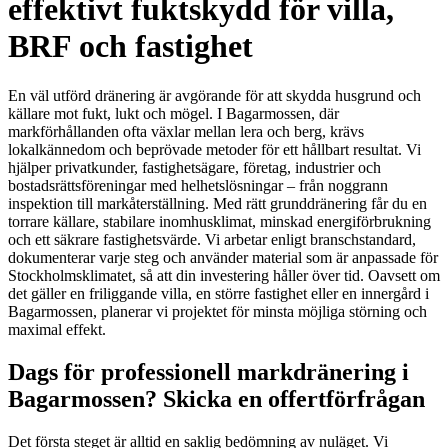
effektivt fuktskydd för villa,
BRF och fastighet
En väl utförd dränering är avgörande för att skydda husgrund och
källare mot fukt, lukt och mögel. I Bagarmossen, där
markförhållanden ofta växlar mellan lera och berg, krävs
lokalkännedom och beprövade metoder för ett hållbart resultat. Vi
hjälper privatkunder, fastighetsägare, företag, industrier och
bostadsrättsföreningar med helhetslösningar – från noggrann
inspektion till markåterställning. Med rätt grunddränering får du en
torrare källare, stabilare inomhusklimat, minskad energiförbrukning
och ett säkrare fastighetsvärde. Vi arbetar enligt branschstandard,
dokumenterar varje steg och använder material som är anpassade för
Stockholmsklimatet, så att din investering håller över tid. Oavsett om
det gäller en friliggande villa, en större fastighet eller en innergård i
Bagarmossen, planerar vi projektet för minsta möjliga störning och
maximal effekt.
Dags för professionell markdränering i
Bagarmossen? Skicka en offertförfrågan
Det första steget är alltid en saklig bedömning av nuläget. Vi