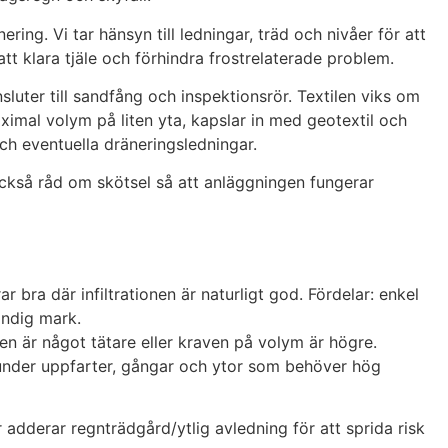
ing. Vi tar hänsyn till ledningar, träd och nivåer för att
att klara tjäle och förhindra frostrelaterade problem.
nsluter till sandfång och inspektionsrör. Textilen viks om
imal volym på liten yta, kapslar in med geotextil och
och eventuella dräneringsledningar.
r också råd om skötsel så att anläggningen fungerar
ra där infiltrationen är naturligt god. Fördelar: enkel
andig mark.
 är något tätare eller kraven på volym är högre.
a under uppfarter, gångar och ytor som behöver hög
r adderar regnträdgård/ytlig avledning för att sprida risk