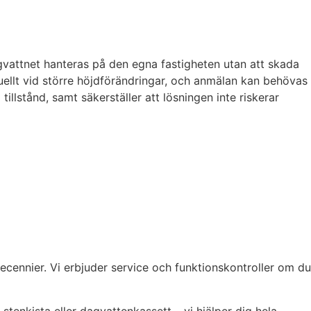
vattnet hanteras på den egna fastigheten utan att skada
tuellt vid större höjdförändringar, och anmälan kan behövas
illstånd, samt säkerställer att lösningen inte riskerar
cennier. Vi erbjuder service och funktionskontroller om du
tenkista eller dagvattenkassett – vi hjälper dig hela