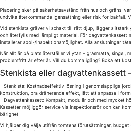
Placering sker på säkerhetsavstånd från hus och gräns, vanli
undvika återkommande igensättning eller risk för bakfall. Vi
Vid stenkista gräver vi schakt till rätt djup, lägger slitst
och återfylls med lämpligt material. För dagvattenkassett 
installerar spol-/inspektionsmöjlighet. Alla anslutningar tät
När allt är på plats återställer vi ytan – gräsmatta, singel
problemfritt år efter år. Vill du komma igång? Boka ett ko
Stenkista eller dagvattenkassett 
– Stenkista: Kostnadseffektiv lösning i genomsläppliga jor
konstruktion, bra dränerande effekt, lätt att anpassa i fo
– Dagvattenkassett: Kompakt, modulär och med mycket hög 
Kassetter möjliggör service via inspektionsrör och kan ko
bärighet.
Vi hjälper dig välja utifrån tomtens förutsättningar, budget 