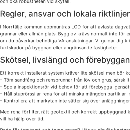
och öka robustheten vid skyfall.
Regler, ansvar och lokala riktlinjer
I Norrtälje kommun uppmuntras LOD för att avlasta dagvat
grannar eller allmän plats. Bygglov krävs normalt inte för 
om du påverkar befintliga VA‑anslutningar. Vi guidar dig kri
fuktskador på byggnad eller angränsande fastigheter.
Skötsel, livslängd och förebygga
Ett korrekt installerat system kräver lite skötsel men bör ko
– Töm sandfång och rensbrunnar från löv och grus, särskilt 
– Spola inspektionsrör vid behov för att förebygga igensät
– Håll stuprörssilar rena för att minska mängden partiklar i
– Kontrollera att markytan inte sätter sig över anläggningen
Med rena förfilter, rätt geotextil och korrekt uppbyggnad 
vill ha hjälp över tid.
Redo för torr tomt och trygg grund? Hör av dig för kostnads