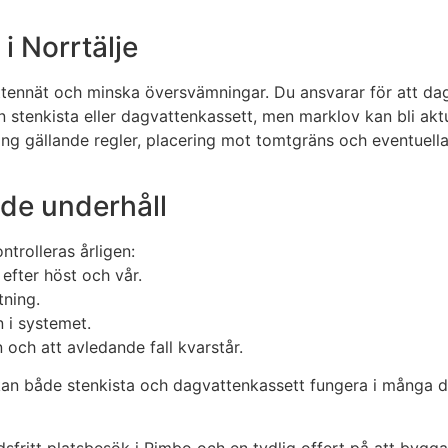
 i Norrtälje
tennät och minska översvämningar. Du ansvarar för att dag
en stenkista eller dagvattenkassett, men marklov kan bli ak
ng gällande regler, placering mot tomtgräns och eventuella t
nde underhåll
ntrolleras årligen:
efter höst och vår.
tning.
n i systemet.
 och att avledande fall kvarstår.
kan både stenkista och dagvattenkassett fungera i många de
fritt platsbesök i Rimbo och en tydlig offert på att bygga s