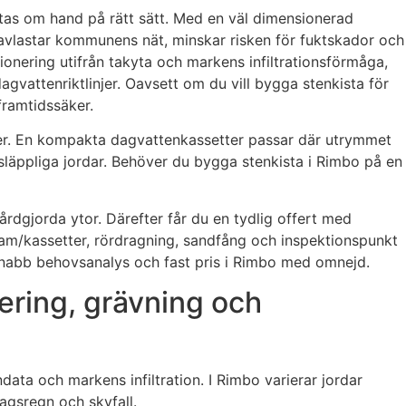
 tas om hand på rätt sätt. Med en väl dimensionerad
avlastar kommunens nät, minskar risken för fuktskador och
sionering utifrån takyta och markens infiltrationsförmåga,
gvattenriktlinjer. Oavsett om du vill bygga stenkista för
 framtidssäker.
lnader. En kompakta dagvattenkassetter passar där utrymmet
omsläppliga jordar. Behöver du bygga stenkista i Rimbo på en
hårdgjorda ytor. Därefter får du en tydlig offert med
adam/kassetter, rördragning, sandfång och inspektionspunkt
 snabb behovsanalys och fast pris i Rimbo med omnejd.
ering, grävning och
data och markens infiltration. I Rimbo varierar jordar
agsregn och skyfall.