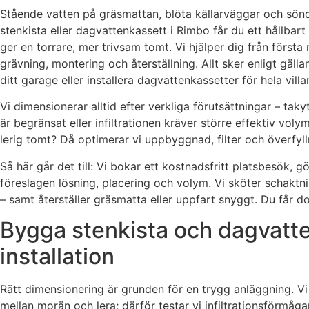
Stående vatten på gräsmattan, blöta källarväggar och sönd
stenkista eller dagvattenkassett i Rimbo får du ett hållb
ger en torrare, mer trivsam tomt. Vi hjälper dig från första
grävning, montering och återställning. Allt sker enligt gäl
ditt garage eller installera dagvattenkassetter för hela vill
Vi dimensionerar alltid efter verkliga förutsättningar – ta
är begränsat eller infiltrationen kräver större effektiv vol
lerig tomt? Då optimerar vi uppbyggnad, filter och överfyll
Så här går det till: Vi bokar ett kostnadsfritt platsbesök, 
föreslagen lösning, placering och volym. Vi sköter schaktn
– samt återställer gräsmatta eller uppfart snyggt. Du får
Bygga stenkista och dagvatte
installation
Rätt dimensionering är grunden för en trygg anläggning. Vi 
mellan morän och lera; därför testar vi infiltrationsförm