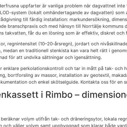
erfrusna uppfarter är vanliga problem när dagvattnet inte
art LOD-system (lokalt omhändertagande av dagvatten) som 
 rådgivning till färdig installation: markundersökning, dimen
lande branschpraxis och med hänsyn till Norrtälje kommuns da
ans takvatten, får du en lösning som är effektiv, diskret och
kytor, regnintensitet (10–20‑årsregn), jordart och nivåskil
ym, medan en traditionell stenkista kan vara helt rätt i gen
nad för att undvika sättningar och igensättning.
gör enklare perkolationskontroll och tar in mått på tak- och 
ing, bortforsling av massor, installation av geotextil, mak
 dokumentation och enkel skötselguide. Kontakta oss för en
nkassett i Rimbo – dimension
beräknar volym utifrån tak- och dräneringsytor, lokala regn
ågan och väljer volym samt uppbyggnad som klarar både vard