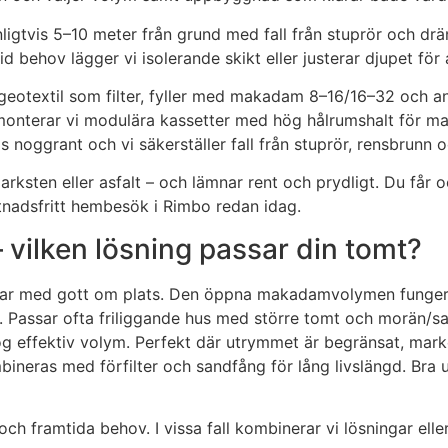
gtvis 5–10 meter från grund med fall från stuprör och dräner
d behov lägger vi isolerande skikt eller justerar djupet för 
ark geotextil som filter, fyller med makadam 8–16/16–32 och a
monterar vi modulära kassetter med hög hålrumshalt för max
as noggrant och vi säkerställer fall från stuprör, rensbrunn 
, marksten eller asfalt – och lämnar rent och prydligt. Du få
stnadsfritt hembesök i Rimbo redan idag.
– vilken lösning passar din tomt?
dar med gott om plats. Den öppna makadamvolymen fungerar b
rm. Passar ofta friliggande hus med större tomt och morän/s
effektiv volym. Perfekt där utrymmet är begränsat, marken
mbineras med förfilter och sandfång för lång livslängd. Br
och framtida behov. I vissa fall kombinerar vi lösningar elle