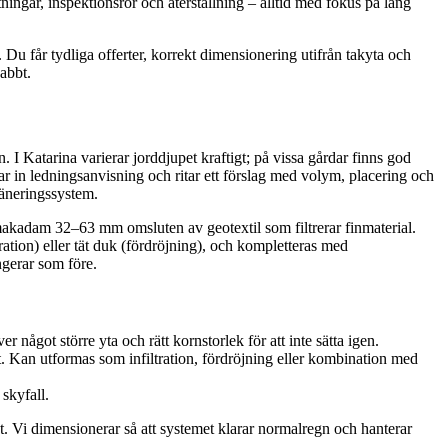
tningar, inspektionsrör och återställning – alltid med fokus på lång
 Du får tydliga offerter, korrekt dimensionering utifrån takyta och
abbt.
 I Katarina varierar jorddjupet kraftigt; på vissa gårdar finns god
tar in ledningsanvisning och ritar ett förslag med volym, placering och
räneringssystem.
makadam 32–63 mm omsluten av geotextil som filtrerar finmaterial.
ration) eller tät duk (fördröjning), och kompletteras med
ngerar som före.
något större yta och rätt kornstorlek för att inte sätta igen.
 Kan utformas som infiltration, fördröjning eller kombination med
skyfall.
t. Vi dimensionerar så att systemet klarar normalregn och hanterar