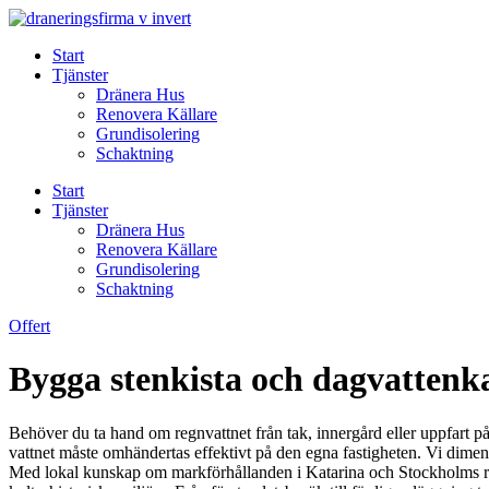
Skip
to
Start
content
Tjänster
Dränera Hus
Renovera Källare
Grundisolering
Schaktning
Start
Tjänster
Dränera Hus
Renovera Källare
Grundisolering
Schaktning
Offert
Bygga stenkista och dagvattenka
Behöver du ta hand om regnvattnet från tak, innergård eller uppfart p
vattnet måste omhändertas effektivt på den egna fastigheten. Vi dime
Med lokal kunskap om markförhållanden i Katarina och Stockholms riktl