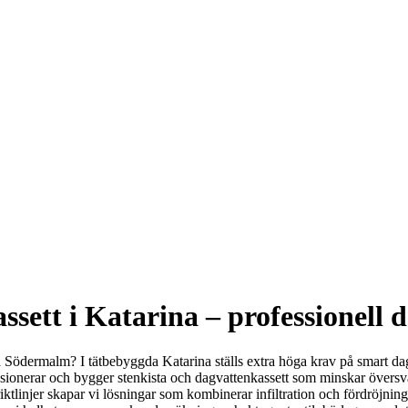
ssett i Katarina – professionell 
å Södermalm? I tätbebyggda Katarina ställs extra höga krav på smart dag
nsionerar och bygger stenkista och dagvattenkassett som minskar översv
injer skapar vi lösningar som kombinerar infiltration och fördröjning,