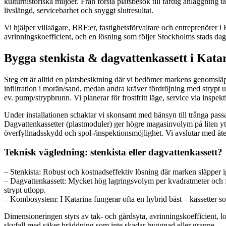
kulturhistoriska miljöer. Från första platsbesök till färdig anläggning 
livslängd, servicebarhet och snyggt slutresultat.
Vi hjälper villaägare, BRF:er, fastighetsförvaltare och entreprenörer i
avrinningskoefficient, och en lösning som följer Stockholms stads dagv
Bygga stenkista & dagvattenkassett i Katari
Steg ett är alltid en platsbesiktning där vi bedömer markens genomsläpp
infiltration i morän/sand, medan andra kräver fördröjning med strypt ut
ev. pump/strypbrunn. Vi planerar för frostfritt läge, service via inspe
Under installationen schaktar vi skonsamt med hänsyn till trånga pa
Dagvattenkassetter (plastmoduler) ger högre magasinvolym på liten yta o
överfyllnadsskydd och spol-/inspektionsmöjlighet. Vi avslutar med åters
Teknisk vägledning: stenkista eller dagvattenkassett?
– Stenkista: Robust och kostnadseffektiv lösning där marken släpper ige
– Dagvattenkassett: Mycket hög lagringsvolym per kvadratmeter och fl
strypt utlopp.
– Kombosystem: I Katarina fungerar ofta en hybrid bäst – kassetter som 
Dimensioneringen styrs av tak- och gårdsyta, avrinningskoefficient, lo
skyfall med säker bräddning som inte skadar byggnad eller granne.