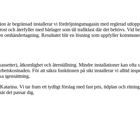
on är begränsad installerar vi fördröjningsmagasin med reglerad utloppsrä
r frost och återfyller med bärlager som tål trafiklast där det behövs. V
 omhändertagning. Resultatet blir en lösning som uppfyller kommunens 
assetter), åtkomlighet och återställning. Mindre installationer kan ofta s
rbetskostnaden. För att säkra funktionen på sikt installerar vi alltid insp
ka igensättning.
atarina. Vi tar fram ett tydligt förslag med fast pris, tidplan och ritni
är det passar dig.