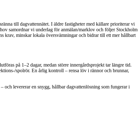
nna till dagvattennätet. I äldre fastigheter med källare prioriterar vi
id behov samordnar vi underlag för anmälan/marklov och följer Stockholm
krav, minskar lokala översvämningar och bidrar till ett mer hållbart
lutföras på 1–2 dagar, medan större innergårdsprojekt tar längre tid.
ektions-/spolrör. En årlig kontroll – rensa löv i rännor och brunnar,
ng – och levererar en snygg, hållbar dagvattenlösning som fungerar i