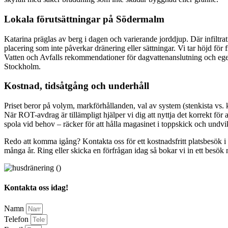
Lokala förutsättningar på Södermalm
Katarina präglas av berg i dagen och varierande jorddjup. Där infiltrati
placering som inte påverkar dränering eller sättningar. Vi tar höjd fö
Vatten och Avfalls rekommendationer för dagvattenanslutning och egen
Stockholm.
Kostnad, tidsåtgång och underhåll
Priset beror på volym, markförhållanden, val av system (stenkista vs. k
När ROT-avdrag är tillämpligt hjälper vi dig att nyttja det korrekt för a
spola vid behov – räcker för att hålla magasinet i toppskick och undvi
Redo att komma igång? Kontakta oss för ett kostnadsfritt platsbesök i K
många år. Ring eller skicka en förfrågan idag så bokar vi in ett besök n
Kontakta oss idag!
Namn
Telefon