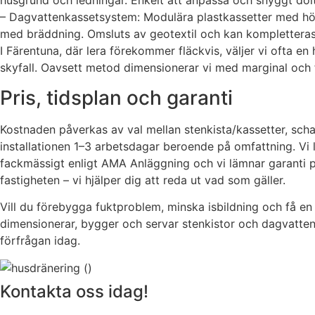
husgrund och ledningar. Enkelt att anpassa och snyggt dol
– Dagvattenkassetsystem: Modulära plastkassetter med hög
med bräddning. Omsluts av geotextil och kan kompletteras
I Färentuna, där lera förekommer fläckvis, väljer vi ofta en
skyfall. Oavsett metod dimensionerar vi med marginal och f
Pris, tidsplan och garanti
Kostnaden påverkas av val mellan stenkista/kassetter, schak
installationen 1–3 arbetsdagar beroende på omfattning. Vi 
fackmässigt enligt AMA Anläggning och vi lämnar garanti p
fastigheten – vi hjälper dig att reda ut vad som gäller.
Vill du förebygga fuktproblem, minska isbildning och få en 
dimensionerar, bygger och servar stenkistor och dagvattenkas
förfrågan idag.
Kontakta oss idag!