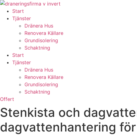
Skip
to
Start
content
Tjänster
Dränera Hus
Renovera Källare
Grundisolering
Schaktning
Start
Tjänster
Dränera Hus
Renovera Källare
Grundisolering
Schaktning
Offert
Stenkista och dagvatten
dagvattenhantering för 