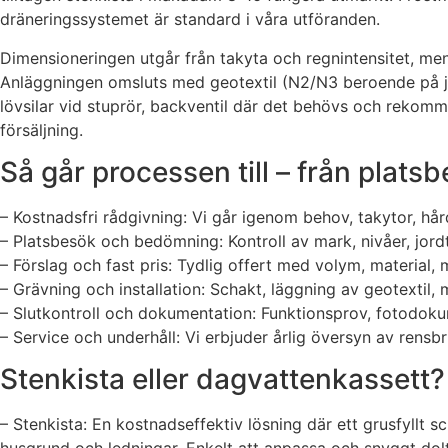
dräneringssystemet är standard i våra utföranden.
Dimensioneringen utgår från takyta och regnintensitet, men o
Anläggningen omsluts med geotextil (N2/N3 beroende på jord
lövsilar vid stuprör, backventil där det behövs och rekom
försäljning.
Så går processen till – från platsb
– Kostnadsfri rådgivning: Vi går igenom behov, takytor, hå
– Platsbesök och bedömning: Kontroll av mark, nivåer, jor
– Förslag och fast pris: Tydlig offert med volym, material,
– Grävning och installation: Schakt, läggning av geotextil
– Slutkontroll och dokumentation: Funktionsprov, fotodoku
– Service och underhåll: Vi erbjuder årlig översyn av rensbr
Stenkista eller dagvattenkassett? V
– Stenkista: En kostnadseffektiv lösning där ett grusfyllt s