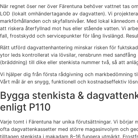
När regnet öser ner över Färentuna behöver vattnet tas o
LOD (lokalt omhändertagande av dagvatten). Vi projekterar,
markförhållanden och skyfallsnivåer. Med lokal kännedom om 
att riskera återfyllnad mot hus eller stående vatten. Vi a
fall, frostskydd och servicepunkter för lång livslängd. Res
Rätt utförd dagvattenhantering minskar risken för fuktskador
ytor leds kontrollerat via lövsilar, rensbrunn med sandfån
(bräddning) till dike eller stenkista nummer två, så att anl
Vi hjälper dig från första rådgivning och markbedömning til
Vårt mål är en snygg, funktionell och kostnadseffektiv lös
Bygga stenkista & dagvattenka
enligt P110
Varje tomt i Färentuna har unika förutsättningar. Vi börja
ofta dagvattenkassetter med större magasinvolym och geot
tilltagen stenkista i makadam 8–16 fungera utmärkt. Frostfri