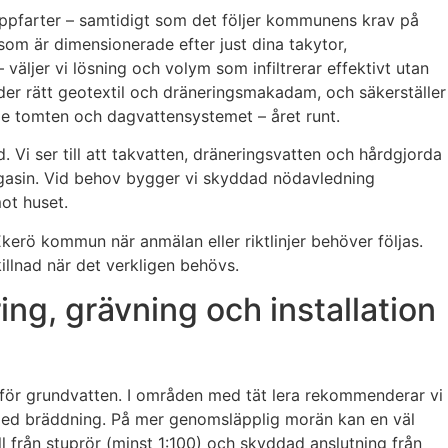
ppfarter – samtidigt som det följer kommunens krav på
som är dimensionerade efter just dina takytor,
äljer vi lösning och volym som infiltrerar effektivt utan
nder rätt geotextil och dräneringsmakadam, och säkerställer
åde tomten och dagvattensystemet – året runt.
. Vi ser till att takvatten, dräneringsvatten och hårdgjorda
magasin. Vid behov bygger vi skyddad nödavledning
mot huset.
Ekerö kommun när anmälan eller riktlinjer behöver följas.
llnad när det verkligen behövs.
ng, grävning och installation
vå för grundvatten. I områden med tät lera rekommenderar vi
 med bräddning. På mer genomsläpplig morän kan en väl
ll från stuprör (minst 1:100) och skyddad anslutning från