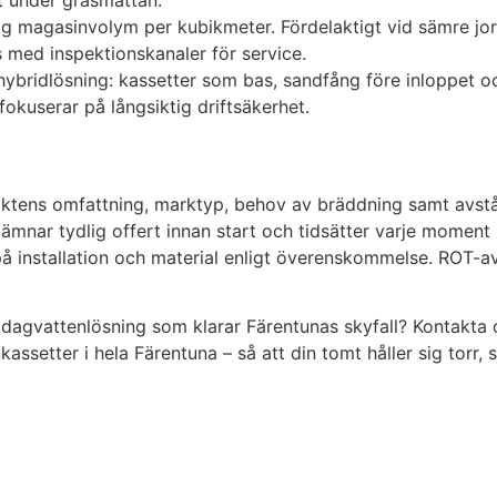
t under gräsmattan.
 magasinvolym per kubikmeter. Fördelaktigt vid sämre jord
 med inspektionskanaler för service.
 hybridlösning: kassetter som bas, sandfång före inloppet oc
okuserar på långsiktig driftsäkerhet.
tens omfattning, marktyp, behov av bräddning samt avstånd o
lämnar tydlig offert innan start och tidsätter varje moment
å installation och material enligt överenskommelse. ROT-av
dagvattenlösning som klarar Färentunas skyfall? Kontakta os
setter i hela Färentuna – så att din tomt håller sig torr, s