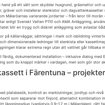
m hand på ett sätt som skyddar husgrund, gräsmattor och u
 gräver och installerar stenkistor och dagvattenkassetter 
Mälaröarnas varierande jordarter – från leror till morän – v
rbetar enligt Svenskt Vatten P110 och AMA Anläggning, anvä
ultatet blir en trygg och diskret anläggning som avlastar b
 på källarväggar, sättningar i mark och isbildning vintertid
g och dimensionerade ledningar till stenkista eller kassett
äggningen klarar extrema regn utan att vattnet går tillbaka 
l färdig, dokumenterad installation – inklusive dialog med 
ning som du knappt märker i vardagen, men som gör stor ski
ssett i Färentuna – projekteri
r med platsbesök, kontroll av marklutningar, jordtyp och ni
extil som separerar mot finjord, alternativt kombination
tt läggningsdjup (vanligtvis 0,9–1,2 m i Mälardalen), rätt fa