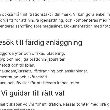
ckså från infiltrationstakt i din mark. Vi kan göra enkel in
art) för att hindra igensättning, och kompletteras med ren
menderar sandfång före magasinet. Dokumentation med foton,
esök till färdig anläggning
rdgjorda ytor och önskad placering.
dtyp och möjliga bräddningspunkter.
 metod och tidsplan.
, makadam/kassett, rördragning och anslutningar.
mentation och skötselråd.
unn och lövsilar för att bevara kapaciteten.
i guidar till rätt val
chakt skapar volym för infiltration. Passar tomter med bra ge