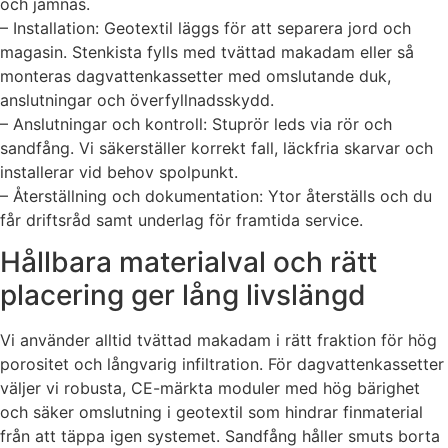
och jämnas.
– Installation: Geotextil läggs för att separera jord och
magasin. Stenkista fylls med tvättad makadam eller så
monteras dagvattenkassetter med omslutande duk,
anslutningar och överfyllnadsskydd.
– Anslutningar och kontroll: Stuprör leds via rör och
sandfång. Vi säkerställer korrekt fall, läckfria skarvar och
installerar vid behov spolpunkt.
– Återställning och dokumentation: Ytor återställs och du
får driftsråd samt underlag för framtida service.
Hållbara materialval och rätt
placering ger lång livslängd
Vi använder alltid tvättad makadam i rätt fraktion för hög
porositet och långvarig infiltration. För dagvattenkassetter
väljer vi robusta, CE-märkta moduler med hög bärighet
och säker omslutning i geotextil som hindrar finmaterial
från att täppa igen systemet. Sandfång håller smuts borta