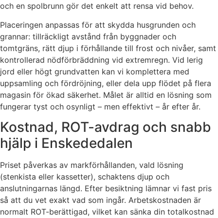
och en spolbrunn gör det enkelt att rensa vid behov.
Placeringen anpassas för att skydda husgrunden och
grannar: tillräckligt avstånd från byggnader och
tomtgräns, rätt djup i förhållande till frost och nivåer, samt
kontrollerad nödförbräddning vid extremregn. Vid lerig
jord eller högt grundvatten kan vi komplettera med
uppsamling och fördröjning, eller dela upp flödet på flera
magasin för ökad säkerhet. Målet är alltid en lösning som
fungerar tyst och osynligt – men effektivt – år efter år.
Kostnad, ROT-avdrag och snabb
hjälp i Enskededalen
Priset påverkas av markförhållanden, vald lösning
(stenkista eller kassetter), schaktens djup och
anslutningarnas längd. Efter besiktning lämnar vi fast pris
så att du vet exakt vad som ingår. Arbetskostnaden är
normalt ROT-berättigad, vilket kan sänka din totalkostnad