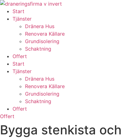
Skip
to
Start
content
Tjänster
Dränera Hus
Renovera Källare
Grundisolering
Schaktning
Offert
Start
Tjänster
Dränera Hus
Renovera Källare
Grundisolering
Schaktning
Offert
Offert
Bygga stenkista och