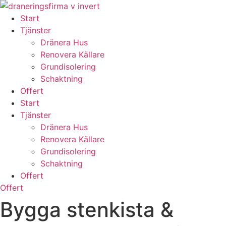
Skip
to
Start
content
Tjänster
Dränera Hus
Renovera Källare
Grundisolering
Schaktning
Offert
Start
Tjänster
Dränera Hus
Renovera Källare
Grundisolering
Schaktning
Offert
Offert
Bygga stenkista &