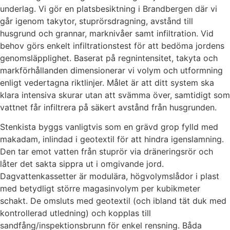
underlag. Vi gör en platsbesiktning i Brandbergen där vi
går igenom takytor, stuprörsdragning, avstånd till
husgrund och grannar, marknivåer samt infiltration. Vid
behov görs enkelt infiltrationstest för att bedöma jordens
genomsläpplighet. Baserat på regnintensitet, takyta och
markförhållanden dimensionerar vi volym och utformning
enligt vedertagna riktlinjer. Målet är att ditt system ska
klara intensiva skurar utan att svämma över, samtidigt som
vattnet får infiltrera på säkert avstånd från husgrunden.
Stenkista byggs vanligtvis som en grävd grop fylld med
makadam, inlindad i geotextil för att hindra igenslamning.
Den tar emot vatten från stuprör via dräneringsrör och
låter det sakta sippra ut i omgivande jord.
Dagvattenkassetter är modulära, högvolymslådor i plast
med betydligt större magasinvolym per kubikmeter
schakt. De omsluts med geotextil (och ibland tät duk med
kontrollerad utledning) och kopplas till
sandfång/inspektionsbrunn för enkel rensning. Båda