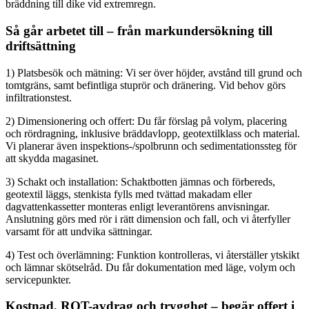
bräddning till dike vid extremregn.
Så går arbetet till – från markundersökning till
driftsättning
1) Platsbesök och mätning: Vi ser över höjder, avstånd till grund och
tomtgräns, samt befintliga stuprör och dränering. Vid behov görs
infiltrationstest.
2) Dimensionering och offert: Du får förslag på volym, placering
och rördragning, inklusive bräddavlopp, geotextilklass och material.
Vi planerar även inspektions-/spolbrunn och sedimentationssteg för
att skydda magasinet.
3) Schakt och installation: Schaktbotten jämnas och förbereds,
geotextil läggs, stenkista fylls med tvättad makadam eller
dagvattenkassetter monteras enligt leverantörens anvisningar.
Anslutning görs med rör i rätt dimension och fall, och vi återfyller
varsamt för att undvika sättningar.
4) Test och överlämning: Funktion kontrolleras, vi återställer ytskikt
och lämnar skötselråd. Du får dokumentation med läge, volym och
servicepunkter.
Kostnad, ROT-avdrag och trygghet – begär offert i