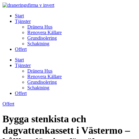
Skip
to
Start
content
Tjänster
Dränera Hus
Renovera Källare
Grundisolering
Schaktning
Offert
Start
Tjänster
Dränera Hus
Renovera Källare
Grundisolering
Schaktning
Offert
Offert
Bygga stenkista och
dagvattenkassett i Västermo –