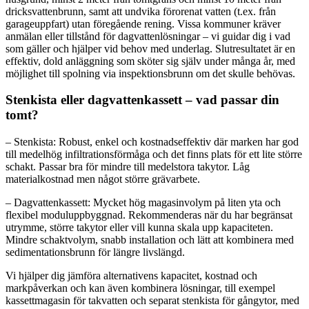
dricksvattenbrunn, samt att undvika förorenat vatten (t.ex. från
garageuppfart) utan föregående rening. Vissa kommuner kräver
anmälan eller tillstånd för dagvattenlösningar – vi guidar dig i vad
som gäller och hjälper vid behov med underlag. Slutresultatet är en
effektiv, dold anläggning som sköter sig själv under många år, med
möjlighet till spolning via inspektionsbrunn om det skulle behövas.
Stenkista eller dagvattenkassett – vad passar din
tomt?
– Stenkista: Robust, enkel och kostnadseffektiv där marken har god
till medelhög infiltrationsförmåga och det finns plats för ett lite större
schakt. Passar bra för mindre till medelstora takytor. Låg
materialkostnad men något större grävarbete.
– Dagvattenkassett: Mycket hög magasinvolym på liten yta och
flexibel moduluppbyggnad. Rekommenderas när du har begränsat
utrymme, större takytor eller vill kunna skala upp kapaciteten.
Mindre schaktvolym, snabb installation och lätt att kombinera med
sedimentationsbrunn för längre livslängd.
Vi hjälper dig jämföra alternativens kapacitet, kostnad och
markpåverkan och kan även kombinera lösningar, till exempel
kassettmagasin för takvatten och separat stenkista för gångytor, med