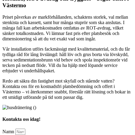
Västermo
Priset påverkas av markförhållanden, schaktens storlek, val mellan
stenkista och kassett, samt hur många stuprör som ska anslutas. I
många fall kan arbetskostnaden omfattas av ROT-avdrag, vilket
sänker totalkostnaden. Vi lämnar fast pris efter platsbesök och
dimensionering så att du vet exakt vad som ingår.
Vår installation utförs fackmässigt med kvalitetsmaterial, och du får
tydliga råd för lång livslängd: håll löv och grus borta via lövskydd,
serva sedimentationsbrunn vid behov och spola inspektionsrör vid
tecken på nedsatt flöde. Vill du ha hjälp med löpande service
erbjuder vi underhållspaket.
Redo att säkra din fastighet mot skyfall och stående vatten?
Kontakta oss för en kostnadsfri platsbedömning och offert i
Västermo – vi återkommer snabbt, föreslår rätt lösning och bokar in
ett smidigt utförande på tid som passar dig.
Kontakta oss idag!
Namn