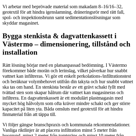
Vi arbetar med beprövade material som makadam 8–16/16–32,
geotextil för att hindra igenslamning, dräneringsrör med rätt fall,
spol- och inspektionsbrunn samt sedimentationslösningar som
skyddar magasinet.
Bygga stenkista & dagvattenkassett i
Västermo – dimensionering, tillstånd och
installation
Rätt lösning börjar med en platsanpassad bedömning. I Västermo
förekommer både morän och lerinslag, vilket påverkar hur snabbt
vattnet kan infiltreras. Vi gör ett enkelt perkolations-/infiltrationstest
och beräknar volymbehovet utifrån din takyta och hur snabbt vattnet
ska tas om hand. En stenkista består av ett grävt schakt fyllt med
tvättad sten som skapar hålrum där vattnet kan magasineras och
infiltrera. En dagvattenkassett är ett modulärt plastmagasin med
mycket hög hålvolym som ofta kräver mindre schakt och ger större
kapacitet på liten yta. Båda omsluts med geotextil för att hindra
finmaterial från att täppa till.
Vi följer gängse branschpraxis och kommunala rekommendationer.
Vanliga riktlinjer är att placera infiltration minst 5 meter från
husgrund, minst 2 meter från tomtgräns och minst 10 meter från