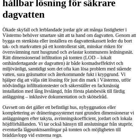
hållbar lösning för säkrare
dagvatten
Ökade skyfall och lerblandade jordar gör att många fastigheter i
Västermo behöver smartare sätt att ta hand om dagvatten. Genom att
bygga en stenkista eller installera en dagvattenkassett leder du bort
tak- och markvatten på ett kontrollerat sätt, minskar risken för
översvämning runt husgrund och avlastar kommunens ledningsnät.
Rätt dimensionerad infiltration på tomten (LOD – lokalt
omhändertagande av dagvatten) är både kostnadseffektivt och
miljövänligt, samtidigt som det ofta kan lösa problem med stående
vatten, sura gräsmattor och återkommande fukt i krypgrund. Vi
hjälper dig att välja rätt lösning för just din mark i Västermo, utför
nödvändiga infiltrationstester och säkerställer en fackmässig
installation med lång livslängd, från första platsbesök till färdig
anläggning – inklusive dokumentation och skötselråd.
Oavsett om det gäller ett befintligt hus, nybyggnation eller
komplettering av dräneringssystemet runt grunden dimensionerar vi
anläggningen efter takyta, avrinningskoefficient, jordart och lokala
höjdförhållanden. Vi tar också hänsyn till anslutningar från stuprör,
eventuella lågpunktssamlingar på tomten och möjligheten till
bräddavlopp vid extrema regn.