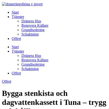
Skip
to
Start
content
Tjänster
Dränera Hus
Renovera Källare
Grundisolering
Schaktning
Offert
Start
Tjänster
Dränera Hus
Renovera Källare
Grundisolering
Schaktning
Offert
Offert
Bygga stenkista och
dagvattenkassett i Tuna – trygg