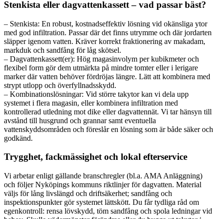
Stenkista eller dagvattenkassett – vad passar bäst?
– Stenkista: En robust, kostnadseffektiv lösning vid okänsliga ytor
med god infiltration. Passar där det finns utrymme och där jordarten
släpper igenom vatten. Kräver korrekt fraktionering av makadam,
markduk och sandfång för låg skötsel.
– Dagvattenkassett(er): Hög magasinvolym per kubikmeter och
flexibel form gör dem utmärkta på mindre tomter eller i lerigare
marker där vatten behöver fördröjas längre. Lätt att kombinera med
strypt utlopp och överfyllnadsskydd.
– Kombinationslösningar: Vid större takytor kan vi dela upp
systemet i flera magasin, eller kombinera infiltration med
kontrollerad utledning mot dike eller dagvattennät. Vi tar hänsyn till
avstånd till husgrund och grannar samt eventuella
vattenskyddsområden och föreslår en lösning som är både säker och
godkänd.
Trygghet, fackmässighet och lokal efterservice
Vi arbetar enligt gällande branschregler (bl.a. AMA Anläggning)
och följer Nyköpings kommuns riktlinjer för dagvatten. Material
väljs för lång livslängd och driftsäkerhet; sandfång och
inspektionspunkter gör systemet lättskött. Du får tydliga råd om
egenkontroll: rensa lövskydd, töm sandfång och spola ledningar vid