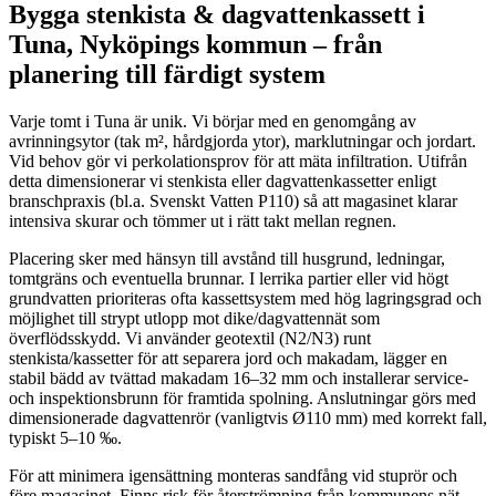
Bygga stenkista & dagvattenkassett i
Tuna, Nyköpings kommun – från
planering till färdigt system
Varje tomt i Tuna är unik. Vi börjar med en genomgång av
avrinningsytor (tak m², hårdgjorda ytor), marklutningar och jordart.
Vid behov gör vi perkolationsprov för att mäta infiltration. Utifrån
detta dimensionerar vi stenkista eller dagvattenkassetter enligt
branschpraxis (bl.a. Svenskt Vatten P110) så att magasinet klarar
intensiva skurar och tömmer ut i rätt takt mellan regnen.
Placering sker med hänsyn till avstånd till husgrund, ledningar,
tomtgräns och eventuella brunnar. I lerrika partier eller vid högt
grundvatten prioriteras ofta kassettsystem med hög lagringsgrad och
möjlighet till strypt utlopp mot dike/dagvattennät som
överflödsskydd. Vi använder geotextil (N2/N3) runt
stenkista/kassetter för att separera jord och makadam, lägger en
stabil bädd av tvättad makadam 16–32 mm och installerar service-
och inspektionsbrunn för framtida spolning. Anslutningar görs med
dimensionerade dagvattenrör (vanligtvis Ø110 mm) med korrekt fall,
typiskt 5–10 ‰.
För att minimera igensättning monteras sandfång vid stuprör och
före magasinet. Finns risk för återströmning från kommunens nät