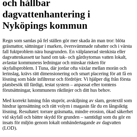
och hållbar
dagvattenhantering i
Nyköpings kommun
Regn som samlas på fel ställen gör mer skada än man tror: blöta
gräsmattor, sättningar i marken, översvämmade rabatter och i värsta
fall fuktproblem nära husgrunden. En välplanerad stenkista eller
dagvattenkassett tar hand om tak- och gårdsytornas vatten lokalt,
avlastar kommunens ledningar och minskar risken för
skyfallsproblem. I Tuna, där jordar ofta växlar mellan morän och
lerinslag, krävs rätt dimensionering och smart placering för att få en
lösning som både infiltrerar och fördröjer. Vi hjälper dig från första
platsbesök till färdigt, testat system – anpassat efter tomtens
förutsättningar, kommunens riktlinjer och ditt hus behov.
Med korrekt lutning från stuprör, avskiljning av slam, geotextil som
hindrar igensättning och rätt volym i magasin får du en långsiktig
lösning. Resultatet: torrare gräsmatta, mindre erosion, ökad säkerhet
vid skyfall och bättre skydd för grunden – samtidigt som du gör en
insats för miljön genom lokalt omhändertagande av dagvatten
(LOD).