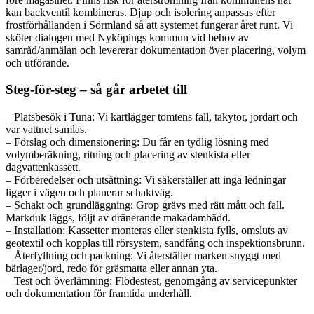
kan backventil kombineras. Djup och isolering anpassas efter
frostförhållanden i Sörmland så att systemet fungerar året runt. Vi
sköter dialogen med Nyköpings kommun vid behov av
samråd/anmälan och levererar dokumentation över placering, volym
och utförande.
Steg-för-steg – så går arbetet till
– Platsbesök i Tuna: Vi kartlägger tomtens fall, takytor, jordart och
var vattnet samlas.
– Förslag och dimensionering: Du får en tydlig lösning med
volymberäkning, ritning och placering av stenkista eller
dagvattenkassett.
– Förberedelser och utsättning: Vi säkerställer att inga ledningar
ligger i vägen och planerar schaktväg.
– Schakt och grundläggning: Grop grävs med rätt mått och fall.
Markduk läggs, följt av dränerande makadambädd.
– Installation: Kassetter monteras eller stenkista fylls, omsluts av
geotextil och kopplas till rörsystem, sandfång och inspektionsbrunn.
– Återfyllning och packning: Vi återställer marken snyggt med
bärlager/jord, redo för gräsmatta eller annan yta.
– Test och överlämning: Flödestest, genomgång av servicepunkter
och dokumentation för framtida underhåll.