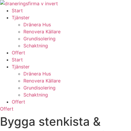
Skip
to
Start
content
Tjänster
Dränera Hus
Renovera Källare
Grundisolering
Schaktning
Offert
Start
Tjänster
Dränera Hus
Renovera Källare
Grundisolering
Schaktning
Offert
Offert
Bygga stenkista &