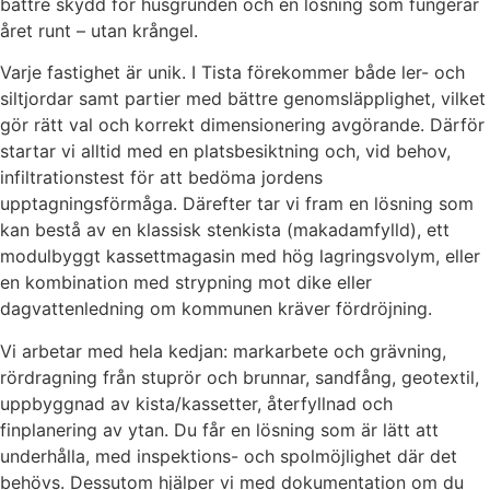
bättre skydd för husgrunden och en lösning som fungerar
året runt – utan krångel.
Varje fastighet är unik. I Tista förekommer både ler- och
siltjordar samt partier med bättre genomsläpplighet, vilket
gör rätt val och korrekt dimensionering avgörande. Därför
startar vi alltid med en platsbesiktning och, vid behov,
infiltrationstest för att bedöma jordens
upptagningsförmåga. Därefter tar vi fram en lösning som
kan bestå av en klassisk stenkista (makadamfylld), ett
modulbyggt kassettmagasin med hög lagringsvolym, eller
en kombination med strypning mot dike eller
dagvattenledning om kommunen kräver fördröjning.
Vi arbetar med hela kedjan: markarbete och grävning,
rördragning från stuprör och brunnar, sandfång, geotextil,
uppbyggnad av kista/kassetter, återfyllnad och
finplanering av ytan. Du får en lösning som är lätt att
underhålla, med inspektions- och spolmöjlighet där det
behövs. Dessutom hjälper vi med dokumentation om du