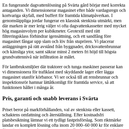
En fungerande dagvattenlösning på Svärta gård börjar med korrekta
antaganden. Vi dimensionerar magasinet efter både vardagsregn och
kortvariga skyfall, med buffert för framtida klimatpåverkan. I
genomsläppliga jordar fungerar en klassisk stenkista utmärkt, men
där marken är mer lerig väljer vi ofta dagvattenkassetter med mycket
hög magasinvolym per kubikmeter. Geotextil med rätt
filtreringsklass förhindrar igensättning, och ett sandfång före
magasinet fångar upp slam och löv från stuprören. Vi placerar
anläggningen på rätt avstånd från byggnader, dricksvattenbrunnar
och känsliga ytor, samt säkrar minst 2 meters fri höjd till högsta
grundvattennivå när infiltration är målet.
För lantbruksmiljöer där traktorer och tunga maskiner passerar kan
vi dimensionera för trafiklast med skyddande lager eller lägga
magasinet utanför körbanor. Vi ser också till att rensbrunnar och
inspektionsrör hamnar lättåtkomligt för framtida service, så att
funktionen håller i många år.
Pris, garanti och snabb leverans i Svärta
Priset beror på markförhållanden, val av stenkista eller kassett,
schaktens omfattning och återställning. Efter kostnadsfri
platsbesiktning lämnar vi ett tydligt fastprisförslag. Som riktmärke
landar en komplett lösning ofta inom 20 000–60 000 kr för enklare