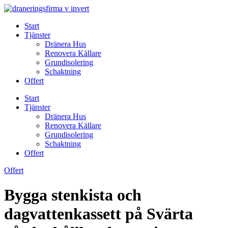
Skip
to
Start
content
Tjänster
Dränera Hus
Renovera Källare
Grundisolering
Schaktning
Offert
Start
Tjänster
Dränera Hus
Renovera Källare
Grundisolering
Schaktning
Offert
Offert
Bygga stenkista och
dagvattenkassett på Svärta