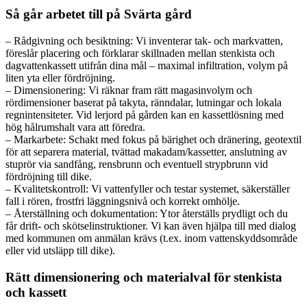
Så går arbetet till på Svärta gård
– Rådgivning och besiktning: Vi inventerar tak- och markvatten,
föreslår placering och förklarar skillnaden mellan stenkista och
dagvattenkassett utifrån dina mål – maximal infiltration, volym på
liten yta eller fördröjning.
– Dimensionering: Vi räknar fram rätt magasinvolym och
rördimensioner baserat på takyta, ränndalar, lutningar och lokala
regnintensiteter. Vid lerjord på gården kan en kassettlösning med
hög hålrumshalt vara att föredra.
– Markarbete: Schakt med fokus på bärighet och dränering, geotextil
för att separera material, tvättad makadam/kassetter, anslutning av
stuprör via sandfång, rensbrunn och eventuell strypbrunn vid
fördröjning till dike.
– Kvalitetskontroll: Vi vattenfyller och testar systemet, säkerställer
fall i rören, frostfri läggningsnivå och korrekt omhölje.
– Återställning och dokumentation: Ytor återställs prydligt och du
får drift- och skötselinstruktioner. Vi kan även hjälpa till med dialog
med kommunen om anmälan krävs (t.ex. inom vattenskyddsområde
eller vid utsläpp till dike).
Rätt dimensionering och materialval för stenkista
och kassett