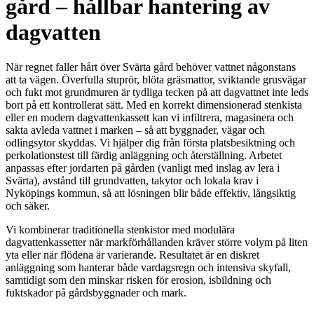
gård – hållbar hantering av
dagvatten
När regnet faller hårt över Svärta gård behöver vattnet någonstans
att ta vägen. Överfulla stuprör, blöta gräsmattor, sviktande grusvägar
och fukt mot grundmuren är tydliga tecken på att dagvattnet inte leds
bort på ett kontrollerat sätt. Med en korrekt dimensionerad stenkista
eller en modern dagvattenkassett kan vi infiltrera, magasinera och
sakta avleda vattnet i marken – så att byggnader, vägar och
odlingsytor skyddas. Vi hjälper dig från första platsbesiktning och
perkolationstest till färdig anläggning och återställning. Arbetet
anpassas efter jordarten på gården (vanligt med inslag av lera i
Svärta), avstånd till grundvatten, takytor och lokala krav i
Nyköpings kommun, så att lösningen blir både effektiv, långsiktig
och säker.
Vi kombinerar traditionella stenkistor med modulära
dagvattenkassetter när markförhållanden kräver större volym på liten
yta eller när flödena är varierande. Resultatet är en diskret
anläggning som hanterar både vardagsregn och intensiva skyfall,
samtidigt som den minskar risken för erosion, isbildning och
fuktskador på gårdsbyggnader och mark.