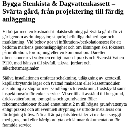
Bygga Stenkista & Dagvattenkassett –
Svärta gård, från projektering till färdig
anläggning
Vi börjar med en kostnadsfri platsbesiktning på Svärta gård där vi
går igenom avrinningsytor, stuprör, befintliga dräneringar och
marklutning. Vid behov gör vi infiltration-/perkolationstest för att
bedöma markens genomsläpplighet och om lösningen ska fokusera
på infiltration, fördröjning eller en kombination. Därefter
dimensionerar vi volymen enligt branschpraxis och Svenskt Vatten
P110, med hänsyn till skyfall, takyta, jordart och
säkerhetsmarginaler.
Själva installationen omfattar schaktning, utläggning av geotextil,
kapillärbrytande lager och tvättad makadam eller kassettmoduler,
anslutning av stuprör med sandfång och rensbrunn, frostskydd samt
inspektionsrör för enkel service. Vi ser till att avstånd till husgrund,
dricksvattenbrunn, tomtgräns och grundvatten följer
rekommendationer (bland annat minst 2 m till högsta grundvattenyta
enligt praxis) och att eventuell strypning av utflöde installeras om
fördröjning krävs. När allt är på plats återställer vi marken snyggt
med grus, jord eller hårdgjord yta och lämnar dokumentation för
framtida service.