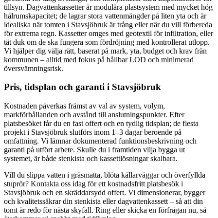
tillsyn. Dagvattenkassetter är modulära plastsystem med mycket hög
hålrumskapacitet; de lagrar stora vattenmängder på liten yta och är
idealiska när tomten i Stavsjöbruk är trång eller när du vill förbereda
för extrema regn. Kassetter omges med geotextil för infiltration, eller
tät duk om de ska fungera som fördröjning med kontrollerat utlopp.
Vi hjälper dig välja rätt, baserat på mark, yta, budget och krav från
kommunen – alltid med fokus på hållbar LOD och minimerad
översvämningsrisk.
Pris, tidsplan och garanti i Stavsjöbruk
Kostnaden påverkas främst av val av system, volym,
markförhållanden och avstånd till anslutningspunkter. Efter
platsbesöket får du en fast offert och en tydlig tidsplan; de flesta
projekt i Stavsjöbruk slutförs inom 1–3 dagar beroende på
omfattning. Vi lämnar dokumenterad funktionsbeskrivning och
garanti på utfört arbete. Skulle du i framtiden vilja bygga ut
systemet, är både stenkista och kassettlösningar skalbara.
Vill du slippa vatten i gräsmatta, blöta källarväggar och överfyllda
stuprör? Kontakta oss idag för ett kostnadsfritt platsbesök i
Stavsjöbruk och en skräddarsydd offert. Vi dimensionerar, bygger
och kvalitetssäkrar din stenkista eller dagvattenkassett – så att din
tomt är redo för nästa skyfall. Ring eller skicka en förfrågan nu, så