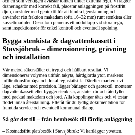
och en som verkligen avlastar tomten under extrema regn. Vi lägger
dräneringsrör med korrekt fall, placerar anläggningen på frostfritt
djup, omsluter med geotextil för att hindra igenslamning och
använder rätt fraktion makadam (ofta 16–32 mm) runt stenkista eller
kassettmoduler. Dessutom planeras ett nödutlopp vid stora regn,
samt inspektionsrör för enkel kontroll och eventuell spolning.
Bygga stenkista & dagvattenkassett i
Stavsjöbruk – dimensionering, grävning
och installation
Vår metod säkerställer ett tryggt och hållbart resultat. Vi
dimensionerar volymen utifrån takyta, hårdgjorda ytor, markens
infiltrationsförmåga och lokal regnstatistik. Därefter markerar vi
läge, schaktar med precision, lägger bärlager och geotextil, monterar
dagvattenkassett eller bygger stenkista, ansluter rör och återfyller
med packad makadam och jord. Alla kopplingar tätas och vi testar
flödet innan återställning. Efteråt får du tydlig dokumentation för
framtida service och eventuell kommunal dialog.
Så går det till – från hembesök till färdig anläggning
– Kostnadsfritt platsbesök i Stavsjöbruk: Vi kartlägger ytvatten,