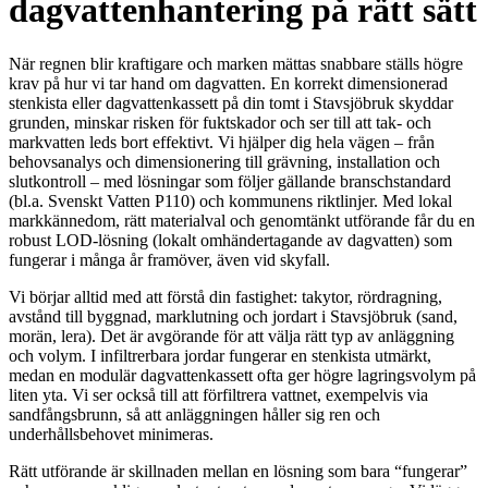
dagvattenhantering på rätt sätt
När regnen blir kraftigare och marken mättas snabbare ställs högre
krav på hur vi tar hand om dagvatten. En korrekt dimensionerad
stenkista eller dagvattenkassett på din tomt i Stavsjöbruk skyddar
grunden, minskar risken för fuktskador och ser till att tak- och
markvatten leds bort effektivt. Vi hjälper dig hela vägen – från
behovsanalys och dimensionering till grävning, installation och
slutkontroll – med lösningar som följer gällande branschstandard
(bl.a. Svenskt Vatten P110) och kommunens riktlinjer. Med lokal
markkännedom, rätt materialval och genomtänkt utförande får du en
robust LOD-lösning (lokalt omhändertagande av dagvatten) som
fungerar i många år framöver, även vid skyfall.
Vi börjar alltid med att förstå din fastighet: takytor, rördragning,
avstånd till byggnad, marklutning och jordart i Stavsjöbruk (sand,
morän, lera). Det är avgörande för att välja rätt typ av anläggning
och volym. I infiltrerbara jordar fungerar en stenkista utmärkt,
medan en modulär dagvattenkassett ofta ger högre lagringsvolym på
liten yta. Vi ser också till att förfiltrera vattnet, exempelvis via
sandfångsbrunn, så att anläggningen håller sig ren och
underhållsbehovet minimeras.
Rätt utförande är skillnaden mellan en lösning som bara “fungerar”