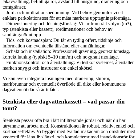
takavvattning, befintliga rör, avstånd till husgrund, dränering och
tomtgränser.
– Jord- och infiltrationsbedömning: Vid behov genomför vi ett
enklare perkolationstest för att mäta markens upptagningsförmåga.
– Dimensionering och lösningsförslag: Vi tar fram rätt volym (m3),
typ (stenkista eller kassett), rördimensioner och behov av
sandfång/nödutlopp.
– Tids- och kostnadsplan: Du får en tydlig offert, tidslinje och
information om eventuella tillstånd eller anmälningar.
– Schakt och installation: Professionell grävning, geotextilomslag,
korrekt lutning (typiskt 5–10 mm/m) och noggrant montage.
– Funktionskontroll och återställning: Vi testkör systemet, återställer
marken snyggt och instruerar om enkel skötsel.
Vi kan även integrera lösningen med dränering, stuprör,
markbrunnar och eventuellt överflöde till dike eller kommunens
dagvattennät där så är tillåtet.
Stenkista eller dagvattenkassett – vad passar din
tomt?
Stenkista passar ofta bra i lätt infiltrerande jordar och när du har
utrymme att arbeta med. Konstruktionen är robust, relativt enkel och
kostnadseffektiv. Vi bygger med tvättad makadam och omsluter med
geotextil för lång livslängd, och kompletterar med inspektionsrör för