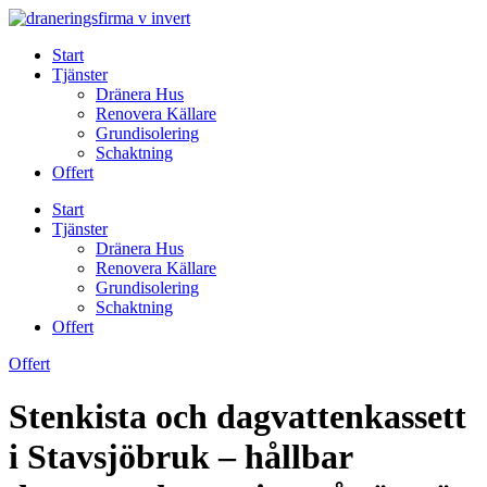
Skip
to
Start
content
Tjänster
Dränera Hus
Renovera Källare
Grundisolering
Schaktning
Offert
Start
Tjänster
Dränera Hus
Renovera Källare
Grundisolering
Schaktning
Offert
Offert
Stenkista och dagvattenkassett
i Stavsjöbruk – hållbar