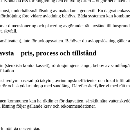
a. Kontakta oss för rådgivning och en tydlig offert – vi gör det enkelt at
 robust, underhållssnål lösning av makadam i geotextil. En dagvattenka
 där fördröjning före vidare avledning behövs. Båda systemen kan kombin
för är dimensionering och placering avgörande: rätt avstånd till husgrund
va skyfall.
h smältvatten), inte för avloppsvatten. Behöver du avloppslösning gäller 
vsta – pris, process och tillstånd
stenkista kontra kassett), rördragningens längd, behov av sandfång/insp
fikation.
nvolym baserad på takytor, avrinningskoefficienter och lokal infiltratio
nrör och skyddar inlopp med sandfång. Därefter återfyller vi med rätt mat
men kommunen kan ha riktlinjer för dagvatten, särskilt nära vattenskydd
 lösning följer gällande krav och rekommendationer.
ch möjliga placeringar.