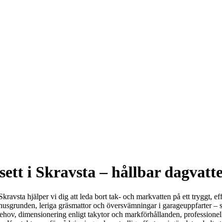
ett i Skravsta – hållbar dagvatte
kravsta hjälper vi dig att leda bort tak- och markvatten på ett tryggt, e
t husgrunden, leriga gräsmattor och översvämningar i garageuppfarter – 
 behov, dimensionering enligt takytor och markförhållanden, professione