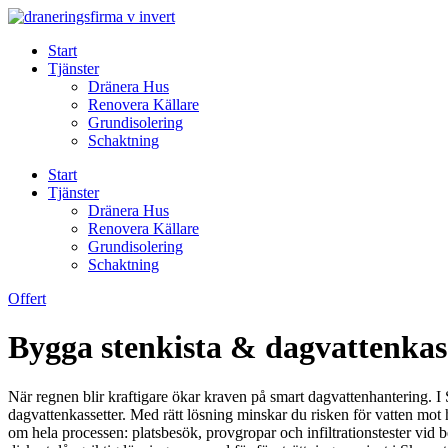
Skip
to
Start
content
Tjänster
Dränera Hus
Renovera Källare
Grundisolering
Schaktning
Start
Tjänster
Dränera Hus
Renovera Källare
Grundisolering
Schaktning
Offert
Bygga stenkista & dagvattenkass
När regnen blir kraftigare ökar kraven på smart dagvattenhantering. I S
dagvattenkassetter. Med rätt lösning minskar du risken för vatten mo
om hela processen: platsbesök, provgropar och infiltrationstester vid