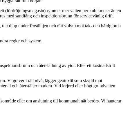
t bygga rätt från början.
ssett (fördröjningsmagasin) rymmer mer vatten per kubikmeter än en
eras med sandfång och inspektionsbrunn för servicevänlig drift.
, rätt djup under frostlinjen och rätt volym mot tak- och hårdgjorda
andra regler och system.
ektionsbrunn och återställning av ytor. Efter ett kostnadsfritt
n. Vi gräver i rätt nivå, lägger geotextil som skydd mot
erial och återställer marken. Vid lerjord eller högt grundvatten
sområde eller om anslutning till kommunalt nät berörs. Vi hanterar