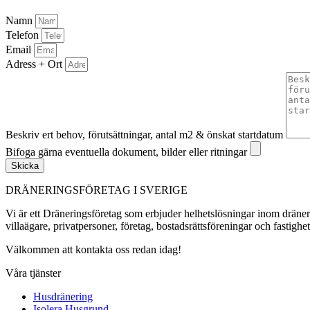
Namn
Telefon
Email
Adress + Ort
Beskriv ert behov, förutsättningar, antal m2 & önskat startdatum
Bifoga gärna eventuella dokument, bilder eller ritningar
Skicka
DRÄNERINGSFÖRETAG I SVERIGE
Vi är ett Dräneringsföretag som erbjuder helhetslösningar inom dräner
villaägare, privatpersoner, företag, bostadsrättsföreningar och fastighe
Välkommen att kontakta oss redan idag!
Våra tjänster
Husdränering
Isolera Husgrund