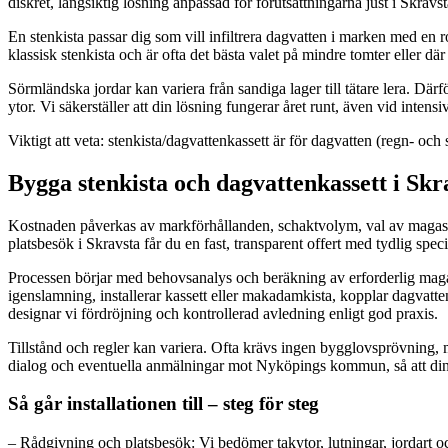
diskret, långsiktig lösning anpassad för förutsättningarna just i Skravst
En stenkista passar dig som vill infiltrera dagvatten i marken med en
klassisk stenkista och är ofta det bästa valet på mindre tomter eller
Sörmländska jordar kan variera från sandiga lager till tätare lera. Där
ytor. Vi säkerställer att din lösning fungerar året runt, även vid intensi
Viktigt att veta: stenkista/dagvattenkassett är för dagvatten (regn- oc
Bygga stenkista och dagvattenkassett i Skra
Kostnaden påverkas av markförhållanden, schaktvolym, val av magasin (
platsbesök i Skravsta får du en fast, transparent offert med tydlig speci
Processen börjar med behovsanalys och beräkning av erforderlig magasi
igenslamning, installerar kassett eller makadamkista, kopplar dagvatte
designar vi fördröjning och kontrollerad avledning enligt god praxis.
Tillstånd och regler kan variera. Ofta krävs ingen bygglovsprövning, 
dialog och eventuella anmälningar mot Nyköpings kommun, så att din
Så går installationen till – steg för steg
– Rådgivning och platsbesök: Vi bedömer takytor, lutningar, jordart o