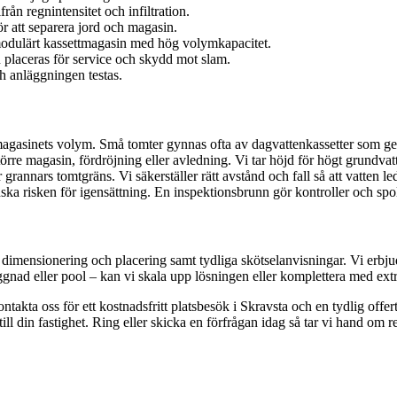
n regnintensitet och infiltration.
r att separera jord och magasin.
 modulärt kassettmagasin med hög volymkapacitet.
 placeras för service och skydd mot slam.
ch anläggningen testas.
magasinets volym. Små tomter gynnas ofta av dagvattenkassetter som ger 
törre magasin, fördröjning eller avledning. Vi tar höjd för högt grundvatt
grannars tomtgräns. Vi säkerställer rätt avstånd och fall så att vatten led
ska risken för igensättning. En inspektionsbrunn gör kontroller och spo
å dimensionering och placering samt tydliga skötselanvisningar. Vi erbj
byggnad eller pool – kan vi skala upp lösningen eller komplettera med ext
takta oss för ett kostnadsfritt platsbesök i Skravsta och en tydlig offer
ill din fastighet. Ring eller skicka en förfrågan idag så tar vi hand om r