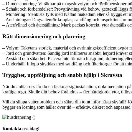
– Dimensionering: Vi räknar på magasinvolym och rördimensioner utifrå
– Schakt och förberedelser: Provgrävning vid behov, geotextil läggs fö
– Montering: Stenkista fylls med tvättad makadam eller så byggs ett
– Anslutningar: Dagvattenrör kopplas, sandfång och inspektionsbrunn
– Återfyllnad och återställning: Mark packas korrekt, ytor återställs o
Rätt dimensionering och placering
– Volym: Takytans storlek, material och avrinningskoefficient avgör 
– Jord och grundvatten: Sandig jord infiltrerar snabbt; lerjord kräver s
– Avstånd och säkerhet: Placera inte för nära husgrund, dränering eller 
– Underhåll: Inlopp skyddas med sandfång och filterkorgar för att min
Trygghet, uppföljning och snabb hjälp i Skravsta
När du anlitar oss får du en fackmässig installation, dokumentation p
kraftiga regn. Skulle ditt behov förändras – fler hårdgjorda ytor, till
Vill du slippa vattenproblem och säkra din tomt inför nästa skyfall? Kon
bygger en lösning som håller över tid – effektiv, diskret och anpassad t
Kontakta oss idag!