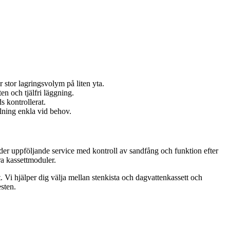
stor lagringsvolym på liten yta.
en och tjälfri läggning.
s kontrollerat.
lning enkla vid behov.
uder uppföljande service med kontroll av sandfång och funktion efter
ra kassettmoduler.
t. Vi hjälper dig välja mellan stenkista och dagvattenkassett och
esten.