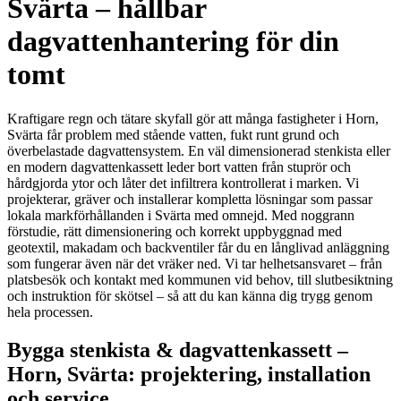
Svärta – hållbar
dagvattenhantering för din
tomt
Kraftigare regn och tätare skyfall gör att många fastigheter i Horn,
Svärta får problem med stående vatten, fukt runt grund och
överbelastade dagvattensystem. En väl dimensionerad stenkista eller
en modern dagvattenkassett leder bort vatten från stuprör och
hårdgjorda ytor och låter det infiltrera kontrollerat i marken. Vi
projekterar, gräver och installerar kompletta lösningar som passar
lokala markförhållanden i Svärta med omnejd. Med noggrann
förstudie, rätt dimensionering och korrekt uppbyggnad med
geotextil, makadam och backventiler får du en långlivad anläggning
som fungerar även när det vräker ned. Vi tar helhetsansvaret – från
platsbesök och kontakt med kommunen vid behov, till slutbesiktning
och instruktion för skötsel – så att du kan känna dig trygg genom
hela processen.
Bygga stenkista & dagvattenkassett –
Horn, Svärta: projektering, installation
och service