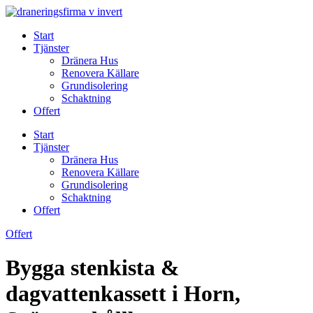
Skip
to
Start
content
Tjänster
Dränera Hus
Renovera Källare
Grundisolering
Schaktning
Offert
Start
Tjänster
Dränera Hus
Renovera Källare
Grundisolering
Schaktning
Offert
Offert
Bygga stenkista &
dagvattenkassett i Horn,