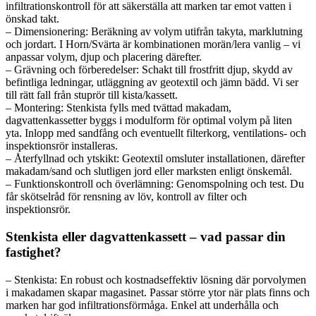
infiltrationskontroll för att säkerställa att marken tar emot vatten i
önskad takt.
– Dimensionering: Beräkning av volym utifrån takyta, marklutning
och jordart. I Horn/Svärta är kombinationen morän/lera vanlig – vi
anpassar volym, djup och placering därefter.
– Grävning och förberedelser: Schakt till frostfritt djup, skydd av
befintliga ledningar, utläggning av geotextil och jämn bädd. Vi ser
till rätt fall från stuprör till kista/kassett.
– Montering: Stenkista fylls med tvättad makadam,
dagvattenkassetter byggs i modulform för optimal volym på liten
yta. Inlopp med sandfång och eventuellt filterkorg, ventilations- och
inspektionsrör installeras.
– Återfyllnad och ytskikt: Geotextil omsluter installationen, därefter
makadam/sand och slutligen jord eller marksten enligt önskemål.
– Funktionskontroll och överlämning: Genomspolning och test. Du
får skötselråd för rensning av löv, kontroll av filter och
inspektionsrör.
Stenkista eller dagvattenkassett – vad passar din
fastighet?
– Stenkista: En robust och kostnadseffektiv lösning där porvolymen
i makadamen skapar magasinet. Passar större ytor när plats finns och
marken har god infiltrationsförmåga. Enkel att underhålla och