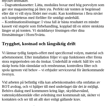
mycket driftsäker.
– Dagvattenkassetter: Lätta, modulära boxar med hög porvolym som
ger stor magasinering på liten yta. Perfekt när tomten är begränsad
eller där vi vill styra flödet mer exakt. Kan kombineras i flera nivåer
och kompletteras med förfilter för smidigt underhåll.
– Kombinationslösningar: I vissa fall är bästa resultatet en mindre
kassett vid stuprör som förbehandling, kopplad till en större stenkista
längre ut på tomten. Vi skräddarsyr lösningen efter dina
förutsättningar i Horn/Svärta.
Trygghet, kostnad och långsiktig drift
Vi lämnar tydlig fastpris-offert med specificerad volym, material och
arbetsmoment. Efter installation följer vi upp funktionen efter första
stora regnperioden om du önskar. Underhåll är enkelt: håll löv och
skräp borta från ränndalar och rensbrunnar, kontrollera filter och
spola igenom vid behov – vi erbjuder serviceavtal för återkommande
översyn.
Vid arbeten på befintlig villa kan arbetskostnaden ofta omfattas av
ROT-avdrag, och vi hjälper till med underlaget där det är möjligt.
Behövs dialog med kommunen kring läge, skyddsavstånd,
vattenskyddsområde eller avledning mot kommunalt nät, sköter vi
kontakten och ser till att allt sker enligt gällande krav.