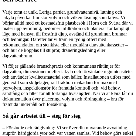
Varje tomt är unik. Leriga partier, grundvattennivå, lutning och
takyta påverkar hur stor volym och vilken lösning som krävs. Vi
börjar alltid med ett kostnadsfritt platsbesök i Horn och Svärta där vi
mäter upp avrinning, bedömer infiltration och planerar för lämpligt
läge med hänsyn till frostfritt djup, avstånd till grundmur, brunnar
och ledningar. Därefter tar vi fram en tydlig offert med
rekommendation om stenkista eller modulära dagvattenkassetter –
och hur de kopplas till stuprör, dräneringsledning eller
dagvattenbrunn.
Vi följer gällande branschpraxis och kommunens riktlinjer för
dagvatten, dimensionerar efter takyta och förväntade regnintensiteter
och använder kvalitetsmaterial som håller. Installationen utförs med
geotextil som skiljelager, rätt fraktion makadam för maximal
porvolym, inspektionsrör för framtida kontroll och, vid behov,
sandfång och filter för att förlänga livslängden. När vi är klara får du
dokumentation över placering, volym och rördragning – bra för
framtida underhåll och försäkring.
Så går arbetet till – steg för steg
– Förstudie och rådgivning: Vi ser över din nuvarande avvattning,
stuprör, hårdgjorda ytor och var vatten samlas. Vid behov görs enkel