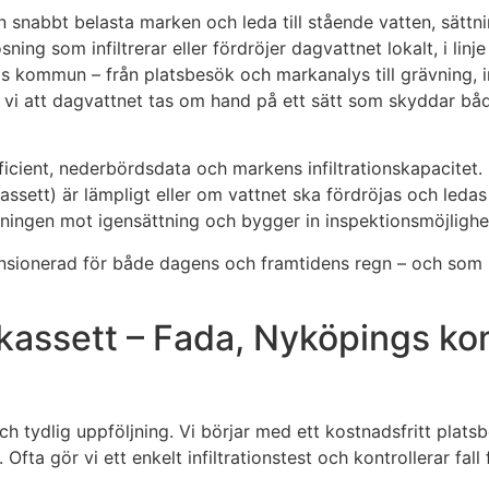
n snabbt belasta marken och leda till stående vatten, sätt
lösning som infiltrerar eller fördröjer dagvattnet lokalt, i
 kommun – från platsbesök och markanalys till grävning, in
ller vi att dagvattnet tas om hand på ett sätt som skyddar
ficient, nederbördsdata och markens infiltrationskapacitet.
assett) är lämpligt eller om vattnet ska fördröjas och ledas
ggningen mot igensättning och bygger in inspektionsmöjlighet
mensionerad för både dagens och framtidens regn – och so
assett – Fada, Nyköpings komm
och tydlig uppföljning. Vi börjar med ett kostnadsfritt plat
fta gör vi ett enkelt infiltrationstest och kontrollerar fall f