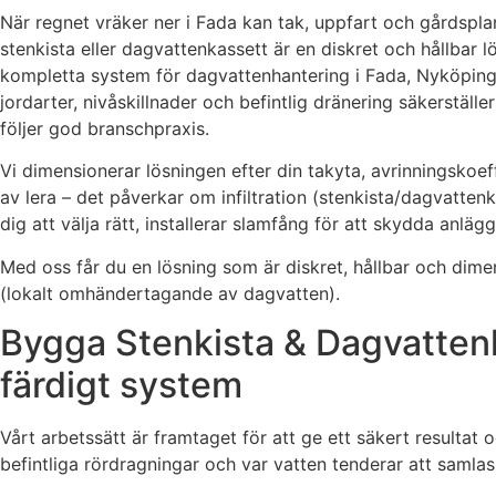
När regnet vräker ner i Fada kan tak, uppfart och gårdspla
stenkista eller dagvattenkassett är en diskret och hållbar 
kompletta system för dagvattenhantering i Fada, Nyköpings
jordarter, nivåskillnader och befintlig dränering säkerstä
följer god branschpraxis.
Vi dimensionerar lösningen efter din takyta, avrinningskoef
av lera – det påverkar om infiltration (stenkista/dagvattenk
dig att välja rätt, installerar slamfång för att skydda anlä
Med oss får du en lösning som är diskret, hållbar och di
(lokalt omhändertagande av dagvatten).
Bygga Stenkista & Dagvattenk
färdigt system
Vårt arbetssätt är framtaget för att ge ett säkert resultat 
befintliga rördragningar och var vatten tenderar att samlas. O