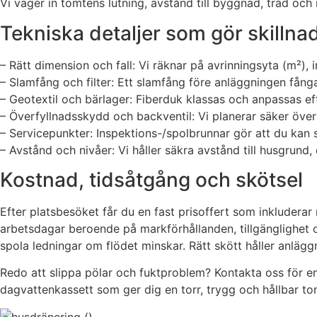
Vi väger in tomtens lutning, avstånd till byggnad, träd och 
Tekniska detaljer som gör skillnad
– Rätt dimension och fall: Vi räknar på avrinningsyta (m²),
– Slamfång och filter: Ett slamfång före anläggningen fång
– Geotextil och bärlager: Fiberduk klassas och anpassas eft
– Överfyllnadsskydd och backventil: Vi planerar säker öv
– Servicepunkter: Inspektions-/spolbrunnar gör att du kan 
– Avstånd och nivåer: Vi håller säkra avstånd till husgrund, 
Kostnad, tidsåtgång och skötsel
Efter platsbesöket får du en fast prisoffert som inkluderar m
arbetsdagar beroende på markförhållanden, tillgänglighet o
spola ledningar om flödet minskar. Rätt skött håller anlägg
Redo att slippa pölar och fuktproblem? Kontakta oss för en
dagvattenkassett som ger dig en torr, trygg och hållbar to