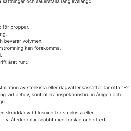
 sättningar och säkerställa lång livslängd.
k för proppar.
ing.
och bevarar volymen.
terströmning kan förekomma.
.
ift året runt.
stallation av stenkista eller dagvattenkassetter tar ofta 1–2
ng vid behov, kontrollera inspektionsbrunn årligen och
gn.
en skräddarsydd lösning för stenkista eller
 – vi återkopplar snabbt med förslag och offert.