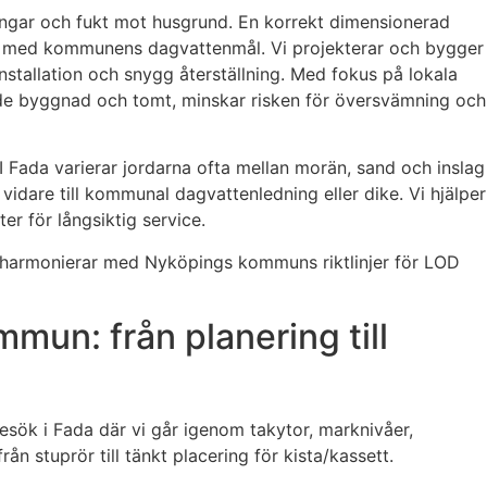
ningar och fukt mot husgrund. En korrekt dimensionerad
 linje med kommunens dagvattenmål. Vi projekterar och bygger
stallation och snygg återställning. Med fokus på lokala
 både byggnad och tomt, minskar risken för översvämning och
 I Fada varierar jordarna ofta mellan morän, sand och inslag
 vidare till kommunal dagvattenledning eller dike. Vi hjälper
er för långsiktig service.
m harmonierar med Nyköpings kommuns riktlinjer för LOD
un: från planering till
sbesök i Fada där vi går igenom takytor, marknivåer,
rån stuprör till tänkt placering för kista/kassett.