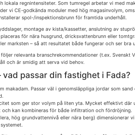
ch lokala regnintensiteter. Som tumregel arbetar vi med ma
vänder vi CE-godkända moduler med hög magasinvolym, omslu
installerar spol-/inspektionsbrunn för framtida underhåll.
kyddslager, montage av kista/kassetter, anslutning av stupr
inte placeras för nära husgrund, dricksvattenbrunn eller tomt
ller marksten – så att resultatet både fungerar och ser bra u
 följer relevanta branschrekommendationer (t.ex. Svenskt 
åll och är smidig att serva vid behov.
 vad passar din fastighet i Fada?
enom makadam. Passar väl i genomsläppliga jordar som sand 
d.
et som ger stor volym på liten yta. Mycket effektivt där u
 och kan kombineras för både infiltration och fördröjning.
tät lera, hög grundvattennivå eller nära berg) dimensionerar
a systemet.