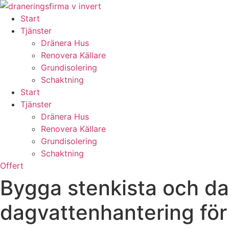
Skip
to
Start
content
Tjänster
Dränera Hus
Renovera Källare
Grundisolering
Schaktning
Start
Tjänster
Dränera Hus
Renovera Källare
Grundisolering
Schaktning
Offert
Bygga stenkista och dag
dagvattenhantering för