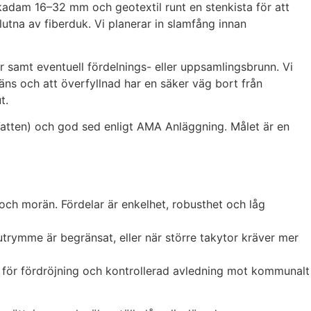
kadam 16–32 mm och geotextil runt en stenkista för att
tna av fiberduk. Vi planerar in slamfång innan
ör samt eventuell fördelnings- eller uppsamlingsbrunn. Vi
gräns och att överfyllnad har en säker väg bort från
t.
Vatten) och god sed enligt AMA Anläggning. Målet är en
och morän. Fördelar är enkelhet, robusthet och låg
trymme är begränsat, eller när större takytor kräver mer
 vi för fördröjning och kontrollerad avledning mot kommunalt