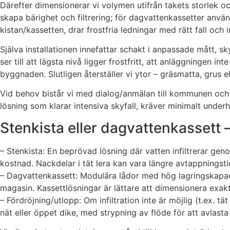
Därefter dimensionerar vi volymen utifrån takets storlek o
skapa bärighet och filtrering; för dagvattenkassetter an
kistan/kassetten, drar frostfria ledningar med rätt fall och 
Själva installationen innefattar schakt i anpassade mått, s
ser till att lägsta nivå ligger frostfritt, att anläggningen 
byggnaden. Slutligen återställer vi ytor – gräsmatta, grus e
Vid behov bistår vi med dialog/anmälan till kommunen och
lösning som klarar intensiva skyfall, kräver minimalt underh
Stenkista eller dagvattenkassett –
– Stenkista: En beprövad lösning där vatten infiltrerar g
kostnad. Nackdelar i tät lera kan vara längre avtappningsti
– Dagvattenkassett: Modulära lådor med hög lagringskapacit
magasin. Kassettlösningar är lättare att dimensionera exakt
– Fördröjning/utlopp: Om infiltration inte är möjlig (t.ex. 
nät eller öppet dike, med strypning av flöde för att avlast