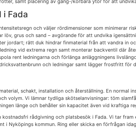
rötter, samt placering av gång-/körbara ytor för att undvika
 i Fada
 intensitetsregn och väljer rördimensioner som minimerar ris
ar löv, grus och sand – avgörande för att undvika igensättn
er jordart; rätt duk hindrar finmaterial från att vandra in 
erledning vid extrema regn samt monterar backventil där å
spola rent ledningarna och förlänga anläggningens livslängd
dricksvattenbrunn och ledningar samt lägger frostfritt för dr
aterial, schakt, installation och återställning. En normal in
ch volym. Vi lämnar tydliga skötselanvisningar: töm slamfå
ningen länge och behåller sin kapacitet även vid kraftiga re
 kostnadsfri rådgivning och platsbesök i Fada. Vi tar fram 
mt i Nyköpings kommun. Ring eller skicka en förfrågan idag