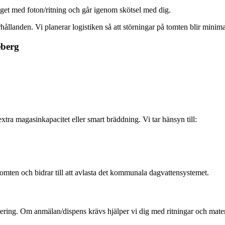
äget med foton/ritning och går igenom skötsel med dig.
llanden. Vi planerar logistiken så att störningar på tomten blir minima
eberg
tra magasinkapacitet eller smart bräddning. Vi tar hänsyn till:
omten och bidrar till att avlasta det kommunala dagvattensystemet.
antering. Om anmälan/dispens krävs hjälper vi dig med ritningar och mat