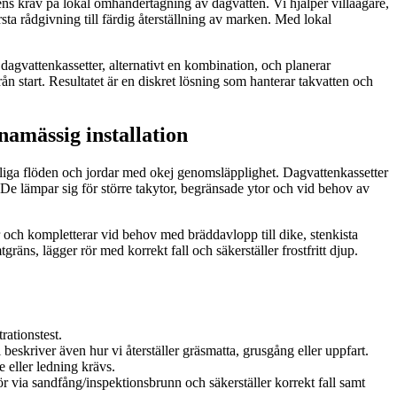
ens krav på lokal omhändertagning av dagvatten. Vi hjälper villaägare,
sta rådgivning till färdig återställning av marken. Med lokal
r dagvattenkassetter, alternativt en kombination, och planerar
rån start. Resultatet är en diskret lösning som hanterar takvatten och
amässig installation
ttliga flöden och jordar med okej genomsläpplighet. Dagvattenkassetter
 De lämpar sig för större takytor, begränsade ytor och vid behov av
er och kompletterar vid behov med bräddavlopp till dike, stenkista
räns, lägger rör med korrekt fall och säkerställer frostfritt djup.
rationstest.
skriver även hur vi återställer gräsmatta, grusgång eller uppfart.
 eller ledning krävs.
prör via sandfång/inspektionsbrunn och säkerställer korrekt fall samt