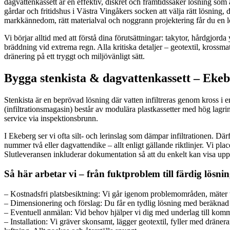
dagvattenkassett är en effektiv, diskret och framtidssäker lösning so
gårdar och fritidshus i Västra Vingåkers socken att välja rätt lösning,
markkännedom, rätt materialval och noggrann projektering får du en l
Vi börjar alltid med att förstå dina förutsättningar: takytor, hårdgjord
bräddning vid extrema regn. Alla kritiska detaljer – geotextil, krossmat
dränering på ett tryggt och miljövänligt sätt.
Bygga stenkista & dagvattenkassett – Eke
Stenkista är en beprövad lösning där vatten infiltreras genom kross i 
(infiltrationsmagasin) består av modulära plastkassetter med hög lagri
service via inspektionsbrunn.
I Ekeberg ser vi ofta silt- och lerinslag som dämpar infiltrationen. Dä
nummer två eller dagvattendike – allt enligt gällande riktlinjer. Vi pla
Slutleveransen inkluderar dokumentation så att du enkelt kan visa up
Så här arbetar vi – från fuktproblem till färdig lösni
– Kostnadsfri platsbesiktning: Vi går igenom problemområden, mäter tak
– Dimensionering och förslag: Du får en tydlig lösning med beräknad 
– Eventuell anmälan: Vid behov hjälper vi dig med underlag till kommu
– Installation: Vi gräver skonsamt, lägger geotextil, fyller med dräneran