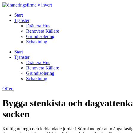
Skip
to
Start
content
Tjänster
Dränera Hus
Renovera Källare
Grundisolering
Schaktning
Start
Tjänster
Dränera Hus
Renovera Källare
Grundisolering
Schaktning
Offert
Bygga stenkista och dagvattenka
socken
Kraftigare regn och lerblandade jordar i Sörmland gör att många fastig