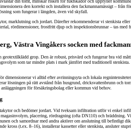
m avlastar din tomt, minskar risken för fuktskador och uppfyller kommun
 dimensionera den korrekt och installera den fackmannamässigt – från för
ösning som fungerar i längden, även vid skyfall.
a ytor, marklutning och jordart. Därefter rekommenderar vi stenkista elle
erial, rördimensioner, frostfritt djup och inspektionsbrunnar – tas med f
berg, Västra Vingåkers socken med fackmann
en geotextilklädd grop. Den är robust, prisvärd och fungerar bra vid må
ngsvolym som tar mindre plats i mark jämfört med traditionell stenkista.
rför dimensionerar vi alltid efter avrinningsyta och lokala regnintensitet
cerar lösningen på rätt avstånd från husgrund, dricksvattenbrunn och tomtg
p anläggningen för försäkringsbolag eller kommun vid behov.
ng
ytor och bedömer jordart. Vid tveksam infiltration utför vi enkel infilt
magasinvolym, placering, rördragning (ofta DN110) och bräddning. Vi be
nen och samordnar med andra aktörer om anslutning till befintligt dike
de kross (t.ex. 8–16), installerar kassetter eller stenkista, ansluter stu