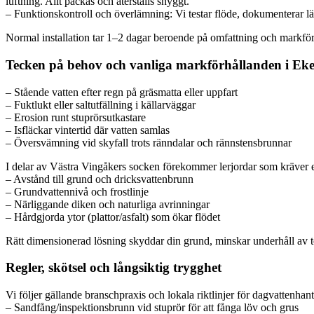
luftning. Allt packas och återställs snyggt.
– Funktionskontroll och överlämning: Vi testar flöde, dokumenterar l
Normal installation tar 1–2 dagar beroende på omfattning och markförhå
Tecken på behov och vanliga markförhållanden i Ek
– Stående vatten efter regn på gräsmatta eller uppfart
– Fuktlukt eller saltutfällning i källarväggar
– Erosion runt stuprörsutkastare
– Isfläckar vintertid där vatten samlas
– Översvämning vid skyfall trots ränndalar och rännstensbrunnar
I delar av Västra Vingåkers socken förekommer lerjordar som kräver ex
– Avstånd till grund och dricksvattenbrunn
– Grundvattennivå och frostlinje
– Närliggande diken och naturliga avrinningar
– Hårdgjorda ytor (plattor/asfalt) som ökar flödet
Rätt dimensionerad lösning skyddar din grund, minskar underhåll av t
Regler, skötsel och långsiktig trygghet
Vi följer gällande branschpraxis och lokala riktlinjer för dagvattenh
– Sandfång/inspektionsbrunn vid stuprör för att fånga löv och grus