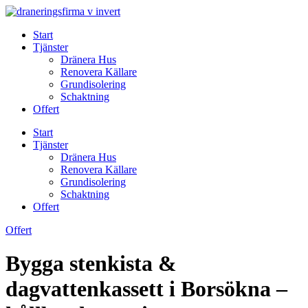
Skip
to
Start
content
Tjänster
Dränera Hus
Renovera Källare
Grundisolering
Schaktning
Offert
Start
Tjänster
Dränera Hus
Renovera Källare
Grundisolering
Schaktning
Offert
Offert
Bygga stenkista &
dagvattenkassett i Borsökna –