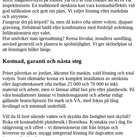
inspektionsrör. En traditionell stenkista kan vara kostnadseffektiv vid
god infiltration och gott om plats. Vi väljer lösning efter markdata
och utrymme.
Fungerar det på lerjord? Ja, men då krävs ofta större volym, djupare
grävning, förbättrad bädd eller kombination med fördröjd avledning.
Infiltrationstest styr valet.
Hur undviker man igensättning? Rensa lövsilar, installera sandfång,
använd geotextil och planera in spolmöjlighet. Vi ger skötselplan så
att lösningen håller länge.
Kostnad, garanti och nästa steg
Priset påverkas av jordart, åtkomst för maskin, vald lösning och total
volym. Som riktmärke kostar en komplett installation av stenkista
eller dagvattenkassett ofta mellan 25 000 och 70 000 kr inkl.
material och arbete, men vi lämnar alltid fast pris efter platsbesök. På
våra installationer lämnar vi funktionsgaranti och arbetar enligt
gällande branschpraxis för mark och VA, med fokus på lång
livslängd och minimalt underhåll.
Vill du få bort stående vatten och skydda din fastighet mot skyfall?
Boka ett kostnadsfritt platsbesök i Borsökna. Kontakta oss i dag för
rådgivning och offert – vi dimensionerar rätt från början och
levererar en säker, snyggt integrerad lösning för dagvatten som