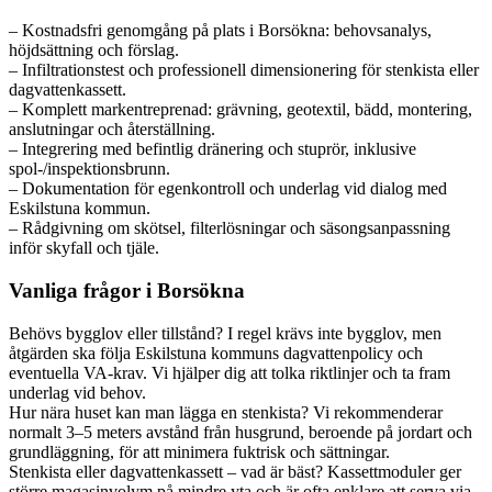
– Kostnadsfri genomgång på plats i Borsökna: behovsanalys,
höjdsättning och förslag.
– Infiltrationstest och professionell dimensionering för stenkista eller
dagvattenkassett.
– Komplett markentreprenad: grävning, geotextil, bädd, montering,
anslutningar och återställning.
– Integrering med befintlig dränering och stuprör, inklusive
spol-/inspektionsbrunn.
– Dokumentation för egenkontroll och underlag vid dialog med
Eskilstuna kommun.
– Rådgivning om skötsel, filterlösningar och säsongsanpassning
inför skyfall och tjäle.
Vanliga frågor i Borsökna
Behövs bygglov eller tillstånd? I regel krävs inte bygglov, men
åtgärden ska följa Eskilstuna kommuns dagvattenpolicy och
eventuella VA-krav. Vi hjälper dig att tolka riktlinjer och ta fram
underlag vid behov.
Hur nära huset kan man lägga en stenkista? Vi rekommenderar
normalt 3–5 meters avstånd från husgrund, beroende på jordart och
grundläggning, för att minimera fuktrisk och sättningar.
Stenkista eller dagvattenkassett – vad är bäst? Kassettmoduler ger
större magasinvolym på mindre yta och är ofta enklare att serva via