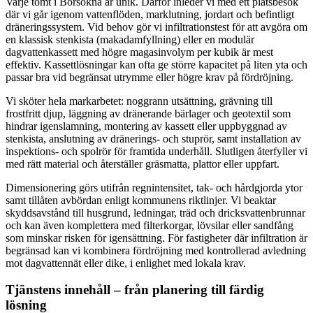
Varje tomt i Borsökna är unik. Därför inleder vi med ett platsbesök
där vi går igenom vattenflöden, marklutning, jordart och befintligt
dräneringssystem. Vid behov gör vi infiltrationstest för att avgöra om
en klassisk stenkista (makadamfyllning) eller en modulär
dagvattenkassett med högre magasinvolym per kubik är mest
effektiv. Kassettlösningar kan ofta ge större kapacitet på liten yta och
passar bra vid begränsat utrymme eller högre krav på fördröjning.
Vi sköter hela markarbetet: noggrann utsättning, grävning till
frostfritt djup, läggning av dränerande bärlager och geotextil som
hindrar igenslamning, montering av kassett eller uppbyggnad av
stenkista, anslutning av dränerings- och stuprör, samt installation av
inspektions- och spolrör för framtida underhåll. Slutligen återfyller vi
med rätt material och återställer gräsmatta, plattor eller uppfart.
Dimensionering görs utifrån regnintensitet, tak- och hårdgjorda ytor
samt tillåten avbördan enligt kommunens riktlinjer. Vi beaktar
skyddsavstånd till husgrund, ledningar, träd och dricksvattenbrunnar
och kan även komplettera med filterkorgar, lövsilar eller sandfång
som minskar risken för igensättning. För fastigheter där infiltration är
begränsad kan vi kombinera fördröjning med kontrollerad avledning
mot dagvattennät eller dike, i enlighet med lokala krav.
Tjänstens innehåll – från planering till färdig
lösning