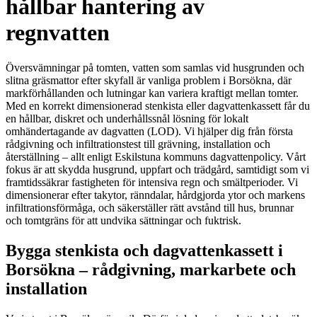
hållbar hantering av
regnvatten
Översvämningar på tomten, vatten som samlas vid husgrunden och
slitna gräsmattor efter skyfall är vanliga problem i Borsökna, där
markförhållanden och lutningar kan variera kraftigt mellan tomter.
Med en korrekt dimensionerad stenkista eller dagvattenkassett får du
en hållbar, diskret och underhållssnål lösning för lokalt
omhändertagande av dagvatten (LOD). Vi hjälper dig från första
rådgivning och infiltrationstest till grävning, installation och
återställning – allt enligt Eskilstuna kommuns dagvattenpolicy. Vårt
fokus är att skydda husgrund, uppfart och trädgård, samtidigt som vi
framtidssäkrar fastigheten för intensiva regn och smältperioder. Vi
dimensionerar efter takytor, ränndalar, hårdgjorda ytor och markens
infiltrationsförmåga, och säkerställer rätt avstånd till hus, brunnar
och tomtgräns för att undvika sättningar och fuktrisk.
Bygga stenkista och dagvattenkassett i
Borsökna – rådgivning, markarbete och
installation