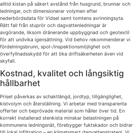
alltid kistan på säkert avstånd från husgrund, brunnar och
ledningar, och dimensionerar volymen efter
nederbördsdata för Vidsel samt tomtens avrinningsyta.
Rätt fall från stuprör och dagvattenledningar är
avgörande, liksom dränerande uppbyggnad och geotextil
för att undvika igensättning. Vid behov rekommenderar vi
fördelningsbrunn, spol-/inspektionsmöjlighet och
överfyllnadsskydd för att öka driftsäkerheten även vid
skyfall.
Kostnad, kvalitet och långsiktig
hållbarhet
Priset påverkas av schaktlängd, jordtyp, tillgänglighet,
kistvolym och återställning. Vi arbetar med transparenta
offerter och beprövade material som håller över tid. En
korrekt installerad stenkista minskar belastningen på
kommunens ledningsnät, förebygger fuktskador och bidrar
till lokal infiltration – en klimatsmart dagvattenstrategi. Vi