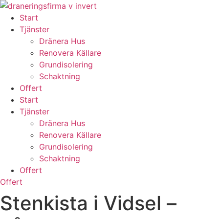
Skip
to
Start
content
Tjänster
Dränera Hus
Renovera Källare
Grundisolering
Schaktning
Offert
Start
Tjänster
Dränera Hus
Renovera Källare
Grundisolering
Schaktning
Offert
Offert
Stenkista i Vidsel –