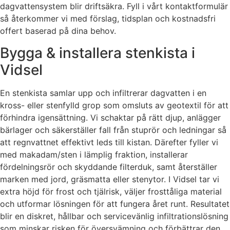
dagvattensystem blir driftsäkra. Fyll i vårt kontaktformulär
så återkommer vi med förslag, tidsplan och kostnadsfri
offert baserad på dina behov.
Bygga & installera stenkista i
Vidsel
En stenkista samlar upp och infiltrerar dagvatten i en
kross- eller stenfylld grop som omsluts av geotextil för att
förhindra igensättning. Vi schaktar på rätt djup, anlägger
bärlager och säkerställer fall från stuprör och ledningar så
att regnvattnet effektivt leds till kistan. Därefter fyller vi
med makadam/sten i lämplig fraktion, installerar
fördelningsrör och skyddande filterduk, samt återställer
marken med jord, gräsmatta eller stenytor. I Vidsel tar vi
extra höjd för frost och tjälrisk, väljer frosttåliga material
och utformar lösningen för att fungera året runt. Resultatet
blir en diskret, hållbar och servicevänlig infiltrationslösning
som minskar risken för översvämning och förbättrar den