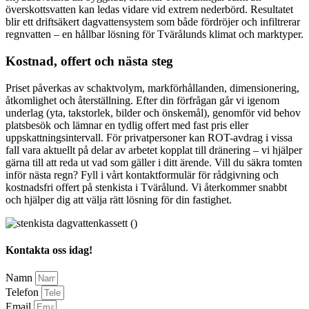
överskottsvatten kan ledas vidare vid extrem nederbörd. Resultatet
blir ett driftsäkert dagvattensystem som både fördröjer och infiltrerar
regnvatten – en hållbar lösning för Tvärålunds klimat och marktyper.
Kostnad, offert och nästa steg
Priset påverkas av schaktvolym, markförhållanden, dimensionering,
åtkomlighet och återställning. Efter din förfrågan går vi igenom
underlag (yta, takstorlek, bilder och önskemål), genomför vid behov
platsbesök och lämnar en tydlig offert med fast pris eller
uppskattningsintervall. För privatpersoner kan ROT-avdrag i vissa
fall vara aktuellt på delar av arbetet kopplat till dränering – vi hjälper
gärna till att reda ut vad som gäller i ditt ärende. Vill du säkra tomten
inför nästa regn? Fyll i vårt kontaktformulär för rådgivning och
kostnadsfri offert på stenkista i Tvärålund. Vi återkommer snabbt
och hjälper dig att välja rätt lösning för din fastighet.
Kontakta oss idag!
Namn
Telefon
Email