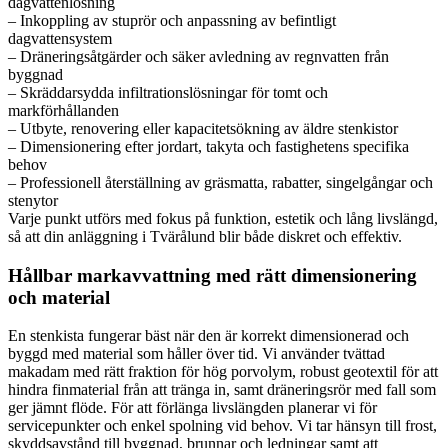
dagvattenlösning
– Inkoppling av stuprör och anpassning av befintligt
dagvattensystem
– Dräneringsåtgärder och säker avledning av regnvatten från
byggnad
– Skräddarsydda infiltrationslösningar för tomt och
markförhållanden
– Utbyte, renovering eller kapacitetsökning av äldre stenkistor
– Dimensionering efter jordart, takyta och fastighetens specifika
behov
– Professionell återställning av gräsmatta, rabatter, singelgångar och
stenytor
Varje punkt utförs med fokus på funktion, estetik och lång livslängd,
så att din anläggning i Tvärålund blir både diskret och effektiv.
Hållbar markavvattning med rätt dimensionering
och material
En stenkista fungerar bäst när den är korrekt dimensionerad och
byggd med material som håller över tid. Vi använder tvättad
makadam med rätt fraktion för hög porvolym, robust geotextil för att
hindra finmaterial från att tränga in, samt dräneringsrör med fall som
ger jämnt flöde. För att förlänga livslängden planerar vi för
servicepunkter och enkel spolning vid behov. Vi tar hänsyn till frost,
skyddsavstånd till byggnad, brunnar och ledningar samt att