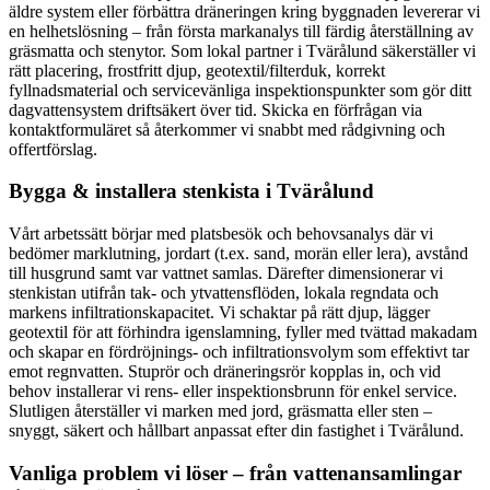
äldre system eller förbättra dräneringen kring byggnaden levererar vi
en helhetslösning – från första markanalys till färdig återställning av
gräsmatta och stenytor. Som lokal partner i Tvärålund säkerställer vi
rätt placering, frostfritt djup, geotextil/filterduk, korrekt
fyllnadsmaterial och servicevänliga inspektionspunkter som gör ditt
dagvattensystem driftsäkert över tid. Skicka en förfrågan via
kontaktformuläret så återkommer vi snabbt med rådgivning och
offertförslag.
Bygga & installera stenkista i Tvärålund
Vårt arbetssätt börjar med platsbesök och behovsanalys där vi
bedömer marklutning, jordart (t.ex. sand, morän eller lera), avstånd
till husgrund samt var vattnet samlas. Därefter dimensionerar vi
stenkistan utifrån tak- och ytvattensflöden, lokala regndata och
markens infiltrationskapacitet. Vi schaktar på rätt djup, lägger
geotextil för att förhindra igenslamning, fyller med tvättad makadam
och skapar en fördröjnings- och infiltrationsvolym som effektivt tar
emot regnvatten. Stuprör och dräneringsrör kopplas in, och vid
behov installerar vi rens- eller inspektionsbrunn för enkel service.
Slutligen återställer vi marken med jord, gräsmatta eller sten –
snyggt, säkert och hållbart anpassat efter din fastighet i Tvärålund.
Vanliga problem vi löser – från vattenansamlingar