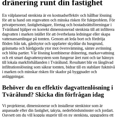
dränering runt din fastighet
En välplanerad stenkista är en kostnadseffektiv och hållbar lösning
för att ta hand om regnvatten och minska risken för fuktproblem. För
privatpersoner, fastighetsägare, företag och bostadsrättsföreningar i
Tvärålund hjälper en korrekt dimensionerad stenkista till att infiltrera
dagvatten i marken istället för att överbelasta ledningar eller skapa
vattenansamlingar på tomten. Genom att leda bort och fördröja
flöden från tak, gårdsytor och uppfarter skyddar du husgrund,
gräsmatta och hårdgjorda ytor mot översvämning, sämre avrinning
och blöta partier. Vår lösning kombinerar dränering, markavvattning
och ett smart dagvattensystem som fungerar året runt och tar hänsyn
till lokala markförhållanden i Tvärålund. Resultatet blir en långlivad
infiltrationslösning som säkrar tomten, bidrar till en stabilare fuktnivå
i marken och minskar risken för skador på byggnader och
anläggningar.
Behöver du en effektiv dagvattenlösning i
Tvärålund? Skicka din förfrågan idag
Vi projekterar, dimensionerar och installerar stenkistor som är
anpassade efter din fastighet, takyta, nederbördsmönster och jordart.
Oavsett om du vill koppla stuprör till en ny stenkista, uppgradera ett