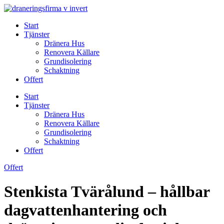
Skip
to
Start
content
Tjänster
Dränera Hus
Renovera Källare
Grundisolering
Schaktning
Offert
Start
Tjänster
Dränera Hus
Renovera Källare
Grundisolering
Schaktning
Offert
Offert
Stenkista Tvärålund – hållbar
dagvattenhantering och