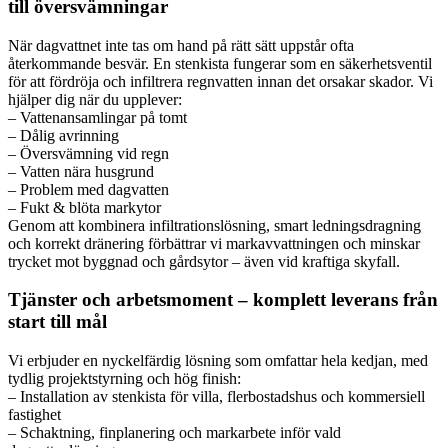
till översvämningar
När dagvattnet inte tas om hand på rätt sätt uppstår ofta
återkommande besvär. En stenkista fungerar som en säkerhetsventil
för att fördröja och infiltrera regnvatten innan det orsakar skador. Vi
hjälper dig när du upplever:
– Vattenansamlingar på tomt
– Dålig avrinning
– Översvämning vid regn
– Vatten nära husgrund
– Problem med dagvatten
– Fukt & blöta markytor
Genom att kombinera infiltrationslösning, smart ledningsdragning
och korrekt dränering förbättrar vi markavvattningen och minskar
trycket mot byggnad och gårdsytor – även vid kraftiga skyfall.
Tjänster och arbetsmoment – komplett leverans från
start till mål
Vi erbjuder en nyckelfärdig lösning som omfattar hela kedjan, med
tydlig projektstyrning och hög finish:
– Installation av stenkista för villa, flerbostadshus och kommersiell
fastighet
– Schaktning, finplanering och markarbete inför vald