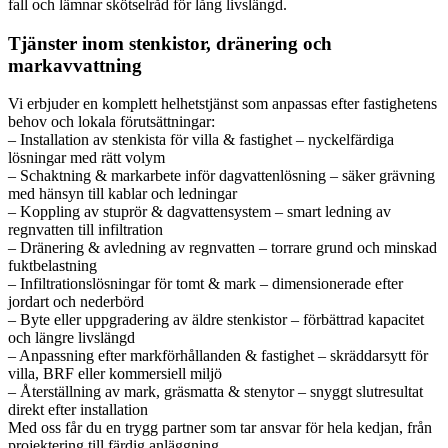
fall och lämnar skötselråd för lång livslängd.
Tjänster inom stenkistor, dränering och
markavvattning
Vi erbjuder en komplett helhetstjänst som anpassas efter fastighetens
behov och lokala förutsättningar:
– Installation av stenkista för villa & fastighet – nyckelfärdiga
lösningar med rätt volym
– Schaktning & markarbete inför dagvattenlösning – säker grävning
med hänsyn till kablar och ledningar
– Koppling av stuprör & dagvattensystem – smart ledning av
regnvatten till infiltration
– Dränering & avledning av regnvatten – torrare grund och minskad
fuktbelastning
– Infiltrationslösningar för tomt & mark – dimensionerade efter
jordart och nederbörd
– Byte eller uppgradering av äldre stenkistor – förbättrad kapacitet
och längre livslängd
– Anpassning efter markförhållanden & fastighet – skräddarsytt för
villa, BRF eller kommersiell miljö
– Återställning av mark, gräsmatta & stenytor – snyggt slutresultat
direkt efter installation
Med oss får du en trygg partner som tar ansvar för hela kedjan, från
projektering till färdig anläggning.