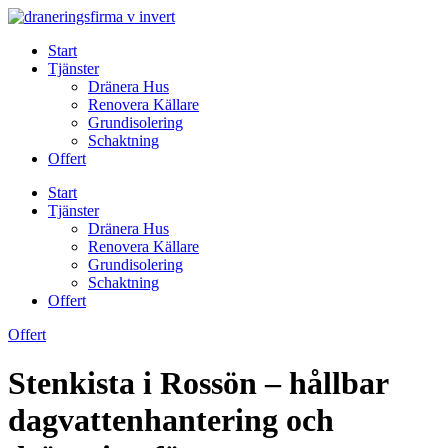
Skip
to
Start
content
Tjänster
Dränera Hus
Renovera Källare
Grundisolering
Schaktning
Offert
Start
Tjänster
Dränera Hus
Renovera Källare
Grundisolering
Schaktning
Offert
Offert
Stenkista i Rossön – hållbar
dagvattenhantering och