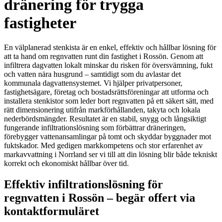
dränering för trygga
fastigheter
En välplanerad stenkista är en enkel, effektiv och hållbar lösning för
att ta hand om regnvatten runt din fastighet i Rossön. Genom att
infiltrera dagvatten lokalt minskar du risken för översvämning, fukt
och vatten nära husgrund – samtidigt som du avlastar det
kommunala dagvattensystemet. Vi hjälper privatpersoner,
fastighetsägare, företag och bostadsrättsföreningar att utforma och
installera stenkistor som leder bort regnvatten på ett säkert sätt, med
rätt dimensionering utifrån markförhållanden, takyta och lokala
nederbördsmängder. Resultatet är en stabil, snygg och långsiktigt
fungerande infiltrationslösning som förbättrar dräneringen,
förebygger vattenansamlingar på tomt och skyddar byggnader mot
fuktskador. Med gedigen markkompetens och stor erfarenhet av
markavvattning i Norrland ser vi till att din lösning blir både tekniskt
korrekt och ekonomiskt hållbar över tid.
Effektiv infiltrationslösning för
regnvatten i Rossön – begär offert via
kontaktformuläret