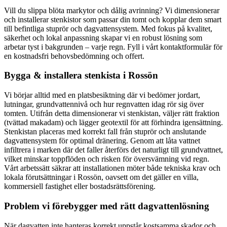
Vill du slippa blöta markytor och dålig avrinning? Vi dimensionerar
och installerar stenkistor som passar din tomt och kopplar dem smart
till befintliga stuprör och dagvattensystem. Med fokus på kvalitet,
säkerhet och lokal anpassning skapar vi en robust lösning som
arbetar tyst i bakgrunden – varje regn. Fyll i vårt kontaktformulär för
en kostnadsfri behovsbedömning och offert.
Bygga & installera stenkista i Rossön
Vi börjar alltid med en platsbesiktning där vi bedömer jordart,
lutningar, grundvattennivå och hur regnvatten idag rör sig över
tomten. Utifrån detta dimensionerar vi stenkistan, väljer rätt fraktion
(tvättad makadam) och lägger geotextil för att förhindra igensättning.
Stenkistan placeras med korrekt fall från stuprör och anslutande
dagvattensystem för optimal dränering. Genom att låta vattnet
infiltrera i marken där det faller återförs det naturligt till grundvattnet,
vilket minskar toppflöden och risken för översvämning vid regn.
Vårt arbetssätt säkrar att installationen möter både tekniska krav och
lokala förutsättningar i Rossön, oavsett om det gäller en villa,
kommersiell fastighet eller bostadsrättsförening.
Problem vi förebygger med rätt dagvattenlösning
När dagvatten inte hanteras korrekt uppstår kostsamma skador och