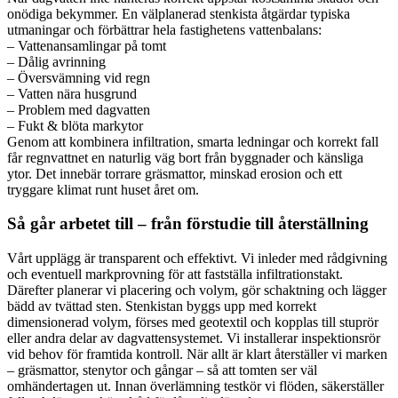
onödiga bekymmer. En välplanerad stenkista åtgärdar typiska
utmaningar och förbättrar hela fastighetens vattenbalans:
– Vattenansamlingar på tomt
– Dålig avrinning
– Översvämning vid regn
– Vatten nära husgrund
– Problem med dagvatten
– Fukt & blöta markytor
Genom att kombinera infiltration, smarta ledningar och korrekt fall
får regnvattnet en naturlig väg bort från byggnader och känsliga
ytor. Det innebär torrare gräsmattor, minskad erosion och ett
tryggare klimat runt huset året om.
Så går arbetet till – från förstudie till återställning
Vårt upplägg är transparent och effektivt. Vi inleder med rådgivning
och eventuell markprovning för att fastställa infiltrationstakt.
Därefter planerar vi placering och volym, gör schaktning och lägger
bädd av tvättad sten. Stenkistan byggs upp med korrekt
dimensionerad volym, förses med geotextil och kopplas till stuprör
eller andra delar av dagvattensystemet. Vi installerar inspektionsrör
vid behov för framtida kontroll. När allt är klart återställer vi marken
– gräsmattor, stenytor och gångar – så att tomten ser väl
omhändertagen ut. Innan överlämning testkör vi flöden, säkerställer