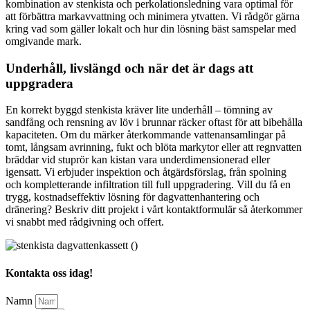
kombination av stenkista och perkolationsledning vara optimal för
att förbättra markavvattning och minimera ytvatten. Vi rådgör gärna
kring vad som gäller lokalt och hur din lösning bäst samspelar med
omgivande mark.
Underhåll, livslängd och när det är dags att
uppgradera
En korrekt byggd stenkista kräver lite underhåll – tömning av
sandfång och rensning av löv i brunnar räcker oftast för att bibehålla
kapaciteten. Om du märker återkommande vattenansamlingar på
tomt, långsam avrinning, fukt och blöta markytor eller att regnvatten
bräddar vid stuprör kan kistan vara underdimensionerad eller
igensatt. Vi erbjuder inspektion och åtgärdsförslag, från spolning
och kompletterande infiltration till full uppgradering. Vill du få en
trygg, kostnadseffektiv lösning för dagvattenhantering och
dränering? Beskriv ditt projekt i vårt kontaktformulär så återkommer
vi snabbt med rådgivning och offert.
Kontakta oss idag!
Namn