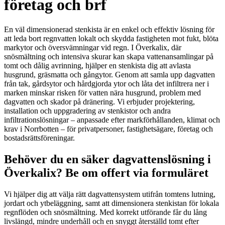
företag och brf
En väl dimensionerad stenkista är en enkel och effektiv lösning för
att leda bort regnvatten lokalt och skydda fastigheten mot fukt, blöta
markytor och översvämningar vid regn. I Överkalix, där
snösmältning och intensiva skurar kan skapa vattenansamlingar på
tomt och dålig avrinning, hjälper en stenkista dig att avlasta
husgrund, gräsmatta och gångytor. Genom att samla upp dagvatten
från tak, gårdsytor och hårdgjorda ytor och låta det infiltrera ner i
marken minskar risken för vatten nära husgrund, problem med
dagvatten och skador på dränering. Vi erbjuder projektering,
installation och uppgradering av stenkistor och andra
infiltrationslösningar – anpassade efter markförhållanden, klimat och
krav i Norrbotten – för privatpersoner, fastighetsägare, företag och
bostadsrättsföreningar.
Behöver du en säker dagvattenslösning i
Överkalix? Be om offert via formuläret
Vi hjälper dig att välja rätt dagvattensystem utifrån tomtens lutning,
jordart och ytbeläggning, samt att dimensionera stenkistan för lokala
regnflöden och snösmältning. Med korrekt utförande får du lång
livslängd, mindre underhåll och en snyggt återställd tomt efter