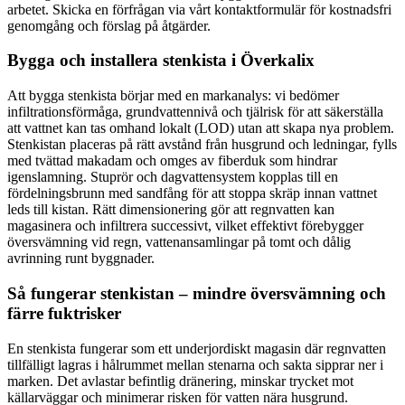
arbetet. Skicka en förfrågan via vårt kontaktformulär för kostnadsfri
genomgång och förslag på åtgärder.
Bygga och installera stenkista i Överkalix
Att bygga stenkista börjar med en markanalys: vi bedömer
infiltrationsförmåga, grundvattennivå och tjälrisk för att säkerställa
att vattnet kan tas omhand lokalt (LOD) utan att skapa nya problem.
Stenkistan placeras på rätt avstånd från husgrund och ledningar, fylls
med tvättad makadam och omges av fiberduk som hindrar
igenslamning. Stuprör och dagvattensystem kopplas till en
fördelningsbrunn med sandfång för att stoppa skräp innan vattnet
leds till kistan. Rätt dimensionering gör att regnvatten kan
magasinera och infiltrera successivt, vilket effektivt förebygger
översvämning vid regn, vattenansamlingar på tomt och dålig
avrinning runt byggnader.
Så fungerar stenkistan – mindre översvämning och
färre fuktrisker
En stenkista fungerar som ett underjordiskt magasin där regnvatten
tillfälligt lagras i hålrummet mellan stenarna och sakta sipprar ner i
marken. Det avlastar befintlig dränering, minskar trycket mot
källarväggar och minimerar risken för vatten nära husgrund.