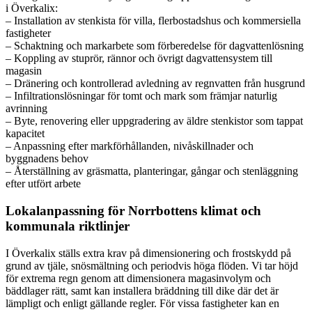
i Överkalix:
– Installation av stenkista för villa, flerbostadshus och kommersiella
fastigheter
– Schaktning och markarbete som förberedelse för dagvattenlösning
– Koppling av stuprör, rännor och övrigt dagvattensystem till
magasin
– Dränering och kontrollerad avledning av regnvatten från husgrund
– Infiltrationslösningar för tomt och mark som främjar naturlig
avrinning
– Byte, renovering eller uppgradering av äldre stenkistor som tappat
kapacitet
– Anpassning efter markförhållanden, nivåskillnader och
byggnadens behov
– Återställning av gräsmatta, planteringar, gångar och stenläggning
efter utfört arbete
Lokalanpassning för Norrbottens klimat och
kommunala riktlinjer
I Överkalix ställs extra krav på dimensionering och frostskydd på
grund av tjäle, snösmältning och periodvis höga flöden. Vi tar höjd
för extrema regn genom att dimensionera magasinvolym och
bäddlager rätt, samt kan installera bräddning till dike där det är
lämpligt och enligt gällande regler. För vissa fastigheter kan en