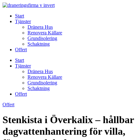
Skip
to
Start
content
Tjänster
Dränera Hus
Renovera Källare
Grundisolering
Schaktning
Offert
Start
Tjänster
Dränera Hus
Renovera Källare
Grundisolering
Schaktning
Offert
Offert
Stenkista i Överkalix – hållbar
dagvattenhantering för villa,