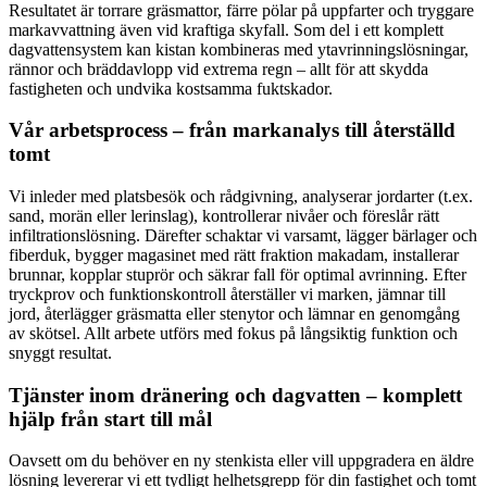
Resultatet är torrare gräsmattor, färre pölar på uppfarter och tryggare
markavvattning även vid kraftiga skyfall. Som del i ett komplett
dagvattensystem kan kistan kombineras med ytavrinningslösningar,
rännor och bräddavlopp vid extrema regn – allt för att skydda
fastigheten och undvika kostsamma fuktskador.
Vår arbetsprocess – från markanalys till återställd
tomt
Vi inleder med platsbesök och rådgivning, analyserar jordarter (t.ex.
sand, morän eller lerinslag), kontrollerar nivåer och föreslår rätt
infiltrationslösning. Därefter schaktar vi varsamt, lägger bärlager och
fiberduk, bygger magasinet med rätt fraktion makadam, installerar
brunnar, kopplar stuprör och säkrar fall för optimal avrinning. Efter
tryckprov och funktionskontroll återställer vi marken, jämnar till
jord, återlägger gräsmatta eller stenytor och lämnar en genomgång
av skötsel. Allt arbete utförs med fokus på långsiktig funktion och
snyggt resultat.
Tjänster inom dränering och dagvatten – komplett
hjälp från start till mål
Oavsett om du behöver en ny stenkista eller vill uppgradera en äldre
lösning levererar vi ett tydligt helhetsgrepp för din fastighet och tomt