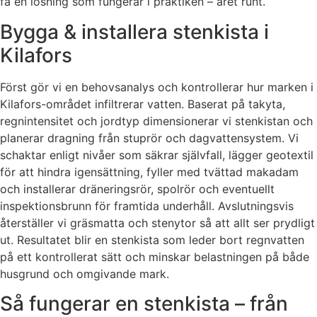
få en lösning som fungerar i praktiken – året runt.
Bygga & installera stenkista i
Kilafors
Först gör vi en behovsanalys och kontrollerar hur marken i
Kilafors-området infiltrerar vatten. Baserat på takyta,
regnintensitet och jordtyp dimensionerar vi stenkistan och
planerar dragning från stuprör och dagvattensystem. Vi
schaktar enligt nivåer som säkrar självfall, lägger geotextil
för att hindra igensättning, fyller med tvättad makadam
och installerar dräneringsrör, spolrör och eventuellt
inspektionsbrunn för framtida underhåll. Avslutningsvis
återställer vi gräsmatta och stenytor så att allt ser prydligt
ut. Resultatet blir en stenkista som leder bort regnvatten
på ett kontrollerat sätt och minskar belastningen på både
husgrund och omgivande mark.
Så fungerar en stenkista – från