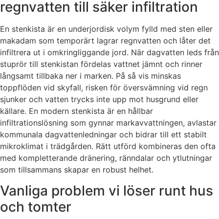
regnvatten till säker infiltration
En stenkista är en underjordisk volym fylld med sten eller
makadam som temporärt lagrar regnvatten och låter det
infiltrera ut i omkringliggande jord. När dagvatten leds från
stuprör till stenkistan fördelas vattnet jämnt och rinner
långsamt tillbaka ner i marken. På så vis minskas
toppflöden vid skyfall, risken för översvämning vid regn
sjunker och vatten trycks inte upp mot husgrund eller
källare. En modern stenkista är en hållbar
infiltrationslösning som gynnar markavvattningen, avlastar
kommunala dagvattenledningar och bidrar till ett stabilt
mikroklimat i trädgården. Rätt utförd kombineras den ofta
med kompletterande dränering, ränndalar och ytlutningar
som tillsammans skapar en robust helhet.
Vanliga problem vi löser runt hus
och tomter