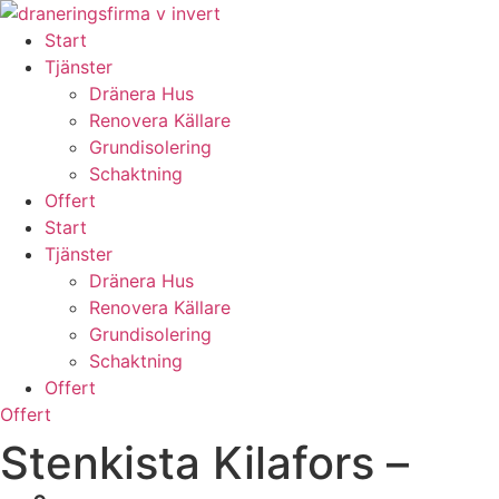
Skip
to
Start
content
Tjänster
Dränera Hus
Renovera Källare
Grundisolering
Schaktning
Offert
Start
Tjänster
Dränera Hus
Renovera Källare
Grundisolering
Schaktning
Offert
Offert
Stenkista Kilafors –