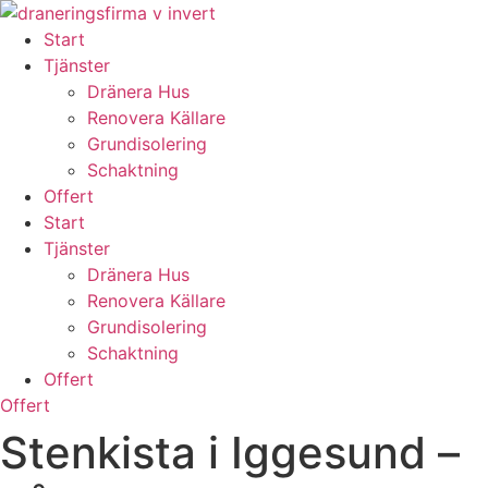
Skip
to
Start
content
Tjänster
Dränera Hus
Renovera Källare
Grundisolering
Schaktning
Offert
Start
Tjänster
Dränera Hus
Renovera Källare
Grundisolering
Schaktning
Offert
Offert
Stenkista i Iggesund –