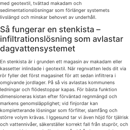
med geotextil, tvättad makadam och
sedimentationslösningar som förlänger systemets
livslängd och minskar behovet av underhåll.
Så fungerar en stenkista –
infiltrationslösning som avlastar
dagvattensystemet
En stenkista är i grunden ett magasin av makadam eller
kassetter inlindade i geotextil. När regnvatten leds dit via
rör fyller det först magasinet för att sedan infiltrera i
omgivande jordlager. På så vis avlastas kommunens
ledningar och flödestoppar kapas. För bästa funktion
dimensioneras kistan efter förväntad regnmängd och
markens genomsläpplighet; vid finjordar kan
kompletterande lösningar som förfilter, slamfång och
större volym krävas. I Iggesund tar vi även höjd för tjälrisk
och vattennivåer, säkerställer korrekt fall från stuprör, och