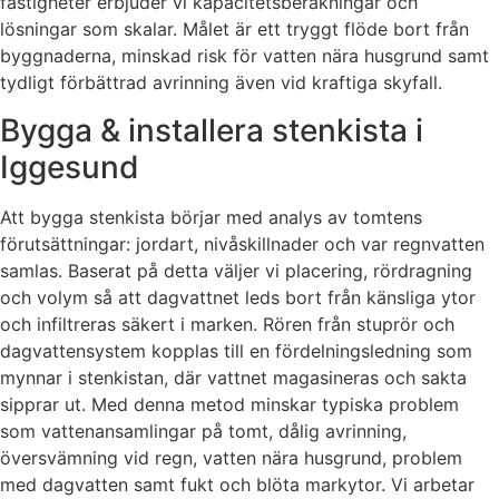
fastigheter erbjuder vi kapacitetsberäkningar och
lösningar som skalar. Målet är ett tryggt flöde bort från
byggnaderna, minskad risk för vatten nära husgrund samt
tydligt förbättrad avrinning även vid kraftiga skyfall.
Bygga & installera stenkista i
Iggesund
Att bygga stenkista börjar med analys av tomtens
förutsättningar: jordart, nivåskillnader och var regnvatten
samlas. Baserat på detta väljer vi placering, rördragning
och volym så att dagvattnet leds bort från känsliga ytor
och infiltreras säkert i marken. Rören från stuprör och
dagvattensystem kopplas till en fördelningsledning som
mynnar i stenkistan, där vattnet magasineras och sakta
sipprar ut. Med denna metod minskar typiska problem
som vattenansamlingar på tomt, dålig avrinning,
översvämning vid regn, vatten nära husgrund, problem
med dagvatten samt fukt och blöta markytor. Vi arbetar