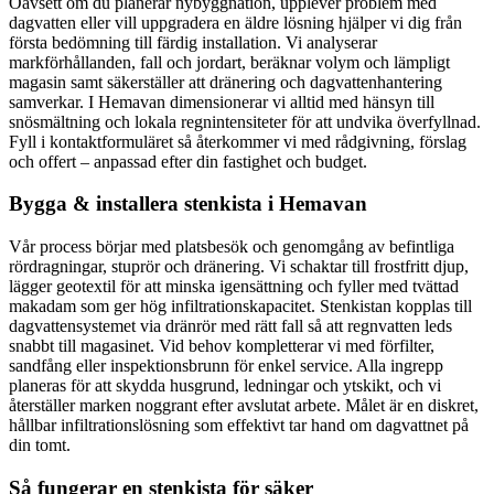
Oavsett om du planerar nybyggnation, upplever problem med
dagvatten eller vill uppgradera en äldre lösning hjälper vi dig från
första bedömning till färdig installation. Vi analyserar
markförhållanden, fall och jordart, beräknar volym och lämpligt
magasin samt säkerställer att dränering och dagvattenhantering
samverkar. I Hemavan dimensionerar vi alltid med hänsyn till
snösmältning och lokala regnintensiteter för att undvika överfyllnad.
Fyll i kontaktformuläret så återkommer vi med rådgivning, förslag
och offert – anpassad efter din fastighet och budget.
Bygga & installera stenkista i Hemavan
Vår process börjar med platsbesök och genomgång av befintliga
rördragningar, stuprör och dränering. Vi schaktar till frostfritt djup,
lägger geotextil för att minska igensättning och fyller med tvättad
makadam som ger hög infiltrationskapacitet. Stenkistan kopplas till
dagvattensystemet via dränrör med rätt fall så att regnvatten leds
snabbt till magasinet. Vid behov kompletterar vi med förfilter,
sandfång eller inspektionsbrunn för enkel service. Alla ingrepp
planeras för att skydda husgrund, ledningar och ytskikt, och vi
återställer marken noggrant efter avslutat arbete. Målet är en diskret,
hållbar infiltrationslösning som effektivt tar hand om dagvattnet på
din tomt.
Så fungerar en stenkista för säker