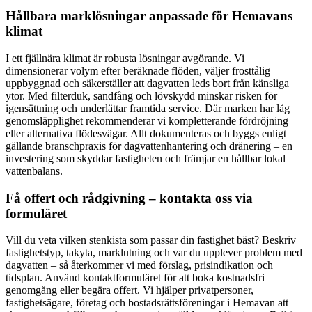
Hållbara marklösningar anpassade för Hemavans
klimat
I ett fjällnära klimat är robusta lösningar avgörande. Vi
dimensionerar volym efter beräknade flöden, väljer frosttålig
uppbyggnad och säkerställer att dagvatten leds bort från känsliga
ytor. Med filterduk, sandfång och lövskydd minskar risken för
igensättning och underlättar framtida service. Där marken har låg
genomsläpplighet rekommenderar vi kompletterande fördröjning
eller alternativa flödesvägar. Allt dokumenteras och byggs enligt
gällande branschpraxis för dagvattenhantering och dränering – en
investering som skyddar fastigheten och främjar en hållbar lokal
vattenbalans.
Få offert och rådgivning – kontakta oss via
formuläret
Vill du veta vilken stenkista som passar din fastighet bäst? Beskriv
fastighetstyp, takyta, marklutning och var du upplever problem med
dagvatten – så återkommer vi med förslag, prisindikation och
tidsplan. Använd kontaktformuläret för att boka kostnadsfri
genomgång eller begära offert. Vi hjälper privatpersoner,
fastighetsägare, företag och bostadsrättsföreningar i Hemavan att