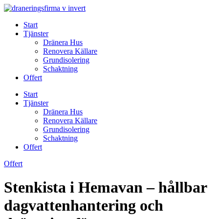
Skip
to
Start
content
Tjänster
Dränera Hus
Renovera Källare
Grundisolering
Schaktning
Offert
Start
Tjänster
Dränera Hus
Renovera Källare
Grundisolering
Schaktning
Offert
Offert
Stenkista i Hemavan – hållbar
dagvattenhantering och