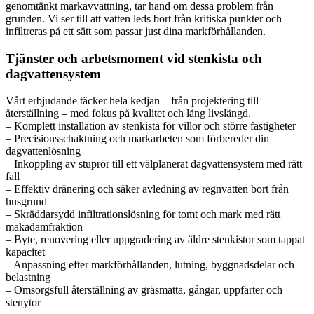
genomtänkt markavvattning, tar hand om dessa problem från
grunden. Vi ser till att vatten leds bort från kritiska punkter och
infiltreras på ett sätt som passar just dina markförhållanden.
Tjänster och arbetsmoment vid stenkista och
dagvattensystem
Vårt erbjudande täcker hela kedjan – från projektering till
återställning – med fokus på kvalitet och lång livslängd.
– Komplett installation av stenkista för villor och större fastigheter
– Precisionsschaktning och markarbeten som förbereder din
dagvattenlösning
– Inkoppling av stuprör till ett välplanerat dagvattensystem med rätt
fall
– Effektiv dränering och säker avledning av regnvatten bort från
husgrund
– Skräddarsydd infiltrationslösning för tomt och mark med rätt
makadamfraktion
– Byte, renovering eller uppgradering av äldre stenkistor som tappat
kapacitet
– Anpassning efter markförhållanden, lutning, byggnadsdelar och
belastning
– Omsorgsfull återställning av gräsmatta, gångar, uppfarter och
stenytor