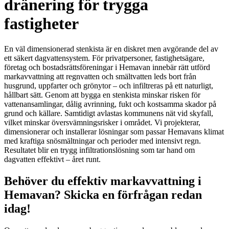
dränering för trygga
fastigheter
En väl dimensionerad stenkista är en diskret men avgörande del av
ett säkert dagvattensystem. För privatpersoner, fastighetsägare,
företag och bostadsrättsföreningar i Hemavan innebär rätt utförd
markavvattning att regnvatten och smältvatten leds bort från
husgrund, uppfarter och grönytor – och infiltreras på ett naturligt,
hållbart sätt. Genom att bygga en stenkista minskar risken för
vattenansamlingar, dålig avrinning, fukt och kostsamma skador på
grund och källare. Samtidigt avlastas kommunens nät vid skyfall,
vilket minskar översvämningsrisker i området. Vi projekterar,
dimensionerar och installerar lösningar som passar Hemavans klimat
med kraftiga snösmältningar och perioder med intensivt regn.
Resultatet blir en trygg infiltrationslösning som tar hand om
dagvatten effektivt – året runt.
Behöver du effektiv markavvattning i
Hemavan? Skicka en förfrågan redan
idag!