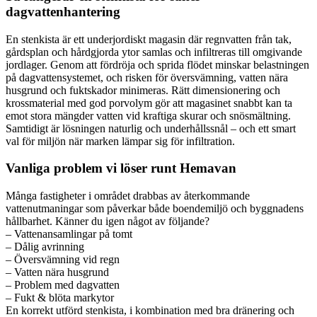
dagvattenhantering
En stenkista är ett underjordiskt magasin där regnvatten från tak,
gårdsplan och hårdgjorda ytor samlas och infiltreras till omgivande
jordlager. Genom att fördröja och sprida flödet minskar belastningen
på dagvattensystemet, och risken för översvämning, vatten nära
husgrund och fuktskador minimeras. Rätt dimensionering och
krossmaterial med god porvolym gör att magasinet snabbt kan ta
emot stora mängder vatten vid kraftiga skurar och snösmältning.
Samtidigt är lösningen naturlig och underhållssnål – och ett smart
val för miljön när marken lämpar sig för infiltration.
Vanliga problem vi löser runt Hemavan
Många fastigheter i området drabbas av återkommande
vattenutmaningar som påverkar både boendemiljö och byggnadens
hållbarhet. Känner du igen något av följande?
– Vattenansamlingar på tomt
– Dålig avrinning
– Översvämning vid regn
– Vatten nära husgrund
– Problem med dagvatten
– Fukt & blöta markytor
En korrekt utförd stenkista, i kombination med bra dränering och