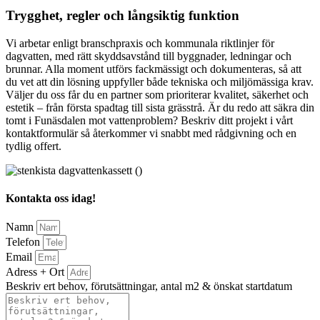
Trygghet, regler och långsiktig funktion
Vi arbetar enligt branschpraxis och kommunala riktlinjer för
dagvatten, med rätt skyddsavstånd till byggnader, ledningar och
brunnar. Alla moment utförs fackmässigt och dokumenteras, så att
du vet att din lösning uppfyller både tekniska och miljömässiga krav.
Väljer du oss får du en partner som prioriterar kvalitet, säkerhet och
estetik – från första spadtag till sista grässtrå. Är du redo att säkra din
tomt i Funäsdalen mot vattenproblem? Beskriv ditt projekt i vårt
kontaktformulär så återkommer vi snabbt med rådgivning och en
tydlig offert.
Kontakta oss idag!
Namn
Telefon
Email
Adress + Ort
Beskriv ert behov, förutsättningar, antal m2 & önskat startdatum