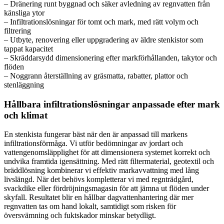
– Dränering runt byggnad och säker avledning av regnvatten från
känsliga ytor
– Infiltrationslösningar för tomt och mark, med rätt volym och
filtrering
– Utbyte, renovering eller uppgradering av äldre stenkistor som
tappat kapacitet
– Skräddarsydd dimensionering efter markförhållanden, takytor och
flöden
– Noggrann återställning av gräsmatta, rabatter, plattor och
stenläggning
Hållbara infiltrationslösningar anpassade efter mark
och klimat
En stenkista fungerar bäst när den är anpassad till markens
infiltrationsförmåga. Vi utför bedömningar av jordart och
vattengenomsläpplighet för att dimensionera systemet korrekt och
undvika framtida igensättning. Med rätt filtermaterial, geotextil och
bräddlösning kombinerar vi effektiv markavvattning med lång
livslängd. När det behövs kompletterar vi med regnträdgård,
svackdike eller fördröjningsmagasin för att jämna ut flöden under
skyfall. Resultatet blir en hållbar dagvattenhantering där mer
regnvatten tas om hand lokalt, samtidigt som risken för
översvämning och fuktskador minskar betydligt.