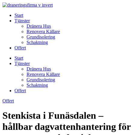
Skip
to
Start
content
Tjänster
Dränera Hus
Renovera Källare
Grundisolering
Schaktning
Offert
Start
Tjänster
Dränera Hus
Renovera Källare
Grundisolering
Schaktning
Offert
Offert
Stenkista i Funäsdalen –
hållbar dagvattenhantering för