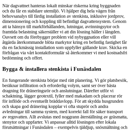
När dagvattnet hanteras lokalt minskar riskerna kring byggnaden
och du får en stabilare utemiljö. Vi hjälper dig hela vägen från
behovsanalys till färdig installation av stenkista, inklusive jordprov,
dimensionering och koppling till befintligt dagvattensystem. Genom
att ta hänsyn till markförhållanden, lutningar, avrinningsytor och
framtida belastning säkerställer vi att din lösning håller i längden.
Oavsett om du förebygger problem vid nybyggnation eller vill
åtgärda återkommande blöta markytor kring en befintlig fastighet får
du en fackmässig installation som uppfyller gällande krav. Skicka en
förfrågan via vårt kontaktformulär så återkommer vi med kostnadsfri
bedömning och offert.
Bygga & installera stenkista i Funäsdalen
En fungerande stenkista börjar med rätt planering. Vi gör platsbesök,
beräknar infiltration och erforderlig volym, samt ser över bästa
dragning för dräneringsrör och anslutningar. Därefter utför vi
schaktning, lägger geotextil, fyller med makadam och placerar rör
för inflöde och eventuellt bräddavlopp. För att skydda husgrunden
och skapa god dränering kopplar vi ofta stuprör och andra
avledningar till samma system, med korrekt fall för säker transport
av regnvatten. Allt avslutas med noggrann återställning av gräsmatta,
stenytor och uppfarter. Vi anpassar alltid lösningen efter lokala
förutsättningar i Funäsdalen – exempelvis tjäldjup, snösmältning och