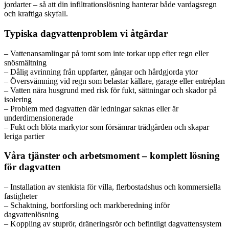
jordarter – så att din infiltrationslösning hanterar både vardagsregn
och kraftiga skyfall.
Typiska dagvattenproblem vi åtgärdar
– Vattenansamlingar på tomt som inte torkar upp efter regn eller
snösmältning
– Dålig avrinning från uppfarter, gångar och hårdgjorda ytor
– Översvämning vid regn som belastar källare, garage eller entréplan
– Vatten nära husgrund med risk för fukt, sättningar och skador på
isolering
– Problem med dagvatten där ledningar saknas eller är
underdimensionerade
– Fukt och blöta markytor som försämrar trädgården och skapar
leriga partier
Våra tjänster och arbetsmoment – komplett lösning
för dagvatten
– Installation av stenkista för villa, flerbostadshus och kommersiella
fastigheter
– Schaktning, bortforsling och markberedning inför
dagvattenlösning
– Koppling av stuprör, dräneringsrör och befintligt dagvattensystem