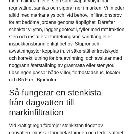
med makadam eller sten som skapar volym där
regnvattnet samlas och sipprar ner i marken. Vi inleder
alltid med markanalys och, vid behov, infiltrationsprov
för att bedöma jordens genomsläpplighet. Därefter
schaktar vi ytan, lägger geotextil, fyller med rätt fraktion
sten och installerar fördelningsrör, sandfång eller
inspektionsbrunn enligt behov. Stuprör och
avvattningsytor kopplas in, vi säkerställer frostskydd
och korrekt lutning för bra avrinning, och avslutar med
noggrann återställning av gräsmatta eller stenytor.
Lösningen passar både villor, flerbostadshus, lokaler
och BRF:er i Bjurholm.
Så fungerar en stenkista –
från dagvatten till
markinfiltration
Vid kraftigt regn fördröjer stenkistan flödet av
dagvatten, minskar toppbelastningen och leder vattnet