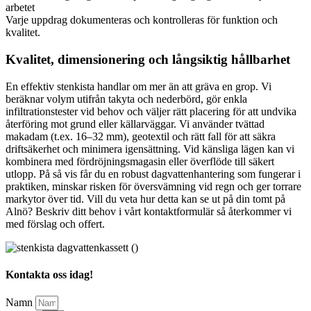
arbetet
Varje uppdrag dokumenteras och kontrolleras för funktion och
kvalitet.
Kvalitet, dimensionering och långsiktig hållbarhet
En effektiv stenkista handlar om mer än att gräva en grop. Vi
beräknar volym utifrån takyta och nederbörd, gör enkla
infiltrationstester vid behov och väljer rätt placering för att undvika
återföring mot grund eller källarväggar. Vi använder tvättad
makadam (t.ex. 16–32 mm), geotextil och rätt fall för att säkra
driftsäkerhet och minimera igensättning. Vid känsliga lägen kan vi
kombinera med fördröjningsmagasin eller överflöde till säkert
utlopp. På så vis får du en robust dagvattenhantering som fungerar i
praktiken, minskar risken för översvämning vid regn och ger torrare
markytor över tid. Vill du veta hur detta kan se ut på din tomt på
Alnö? Beskriv ditt behov i vårt kontaktformulär så återkommer vi
med förslag och offert.
Kontakta oss idag!
Namn