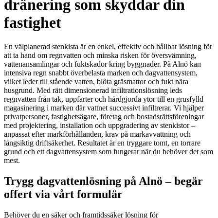
dränering som skyddar din
fastighet
En välplanerad stenkista är en enkel, effektiv och hållbar lösning för
att ta hand om regnvatten och minska risken för översvämning,
vattenansamlingar och fuktskador kring byggnader. På Alnö kan
intensiva regn snabbt överbelasta marken och dagvattensystem,
vilket leder till stående vatten, blöta gräsmattor och fukt nära
husgrund. Med rätt dimensionerad infiltrationslösning leds
regnvatten från tak, uppfarter och hårdgjorda ytor till en grusfylld
magasinering i marken där vattnet successivt infiltrerar. Vi hjälper
privatpersoner, fastighetsägare, företag och bostadsrättsföreningar
med projektering, installation och uppgradering av stenkistor –
anpassat efter markförhållanden, krav på markavvattning och
långsiktig driftsäkerhet. Resultatet är en tryggare tomt, en torrare
grund och ett dagvattensystem som fungerar när du behöver det som
mest.
Trygg dagvattenlösning på Alnö – begär
offert via vårt formulär
Behöver du en säker och framtidssäker lösning för