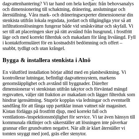
dagvattenhantering? Vi tar hand om hela kedjan: från behovsanalys
och dimensionering till schaktning, dränering, anslutningar och
återställning. Våra mark- och dräneringsexperter dimensionerar din
stenkista utifrån lokala regndata, jordart och tillgängliga ytor så att
infiltrationslösningen fungerar både vid småskvättar och skyfall. Vi
ser till att placeringen sker på rätt avstånd från husgrund, i frostfritt
läge och med korrekt filterduk och makadam för lång livslängd. Fyll
i kontaktformuläret för en kostnadsfri bedömning och offert –
snabbt, tydligt och utan krångel.
Bygga & installera stenkista i Alnö
En välutförd installation börjar alltid med en platsbesiktning. Vi
kontrollerar lutningar, befintligt dagvattensystem, markens
genomsläpplighet och avstånd till byggnader. Därefter
dimensionerar vi stenkistan utifrån takytor och förväntad mängd
regnvatten, väljer rätt fraktion av makadam och lägger filterduk som
hindrar igensättning. Stuprör kopplas via ledningar och eventuellt
sandfång för att fånga upp partiklar innan vattnet når magasinet.
Kistan förläggs på frostfritt djup, med korrekt fall och
ventilations-/inspektionsmöjlighet för service. Vi tar även hänsyn till
kommunala riktlinjer och säkerställer att lösningen inte påverkar
grannar eller grundvatten negativt. När allt är klart återställer vi
tomten snyggt med jord, gräs eller stenytor.