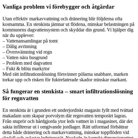
Vanliga problem vi förebygger och åtgärdar
Utan effektiv markavvattning och dränering blir följderna ofta
kostsamma. En stenkista jämnar ut flödena, minskar belastningen på
kommunens dagvattensystem och skyddar din grund. Vi hjälper dig
när du upplever:
– Vattenansamlingar på tomt
– Dålig avrinning
– Översvämning vid regn
– Vatten nära husgrund
– Problem med dagvatten
– Fukt & blöta markytor
Med rätt infiltrationslösning försvinner pölarna snabbare, marken
torkar upp och risken för fuktrelaterade skador minskar markant.
Så fungerar en stenkista – smart infiltrationslösning
för regnvatten
En stenkista är i grunden ett underjordiskt magasin fyllt med tvättad
makadam som skapar porvolym där regnvatten temporärt lagras.
Från stuprör och hårdgjorda ytor leds vattnet in i magasinet, där det
sakta infiltrerar ut i omgivande jordlager. Rätt utformad förbättrar
detta både dränering och markavvattning, minskar toppflöden vid
skyfall och avlastar ledningsnät. Nyckeln är korrekt dimensionering,