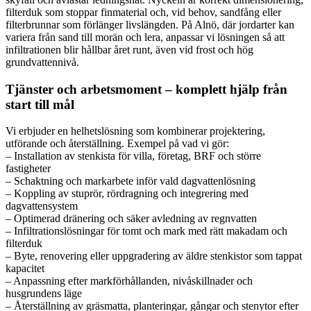
filterduk som stoppar finmaterial och, vid behov, sandfång eller
filterbrunnar som förlänger livslängden. På Alnö, där jordarter kan
variera från sand till morän och lera, anpassar vi lösningen så att
infiltrationen blir hållbar året runt, även vid frost och hög
grundvattennivå.
Tjänster och arbetsmoment – komplett hjälp från
start till mål
Vi erbjuder en helhetslösning som kombinerar projektering,
utförande och återställning. Exempel på vad vi gör:
– Installation av stenkista för villa, företag, BRF och större
fastigheter
– Schaktning och markarbete inför vald dagvattenlösning
– Koppling av stuprör, rördragning och integrering med
dagvattensystem
– Optimerad dränering och säker avledning av regnvatten
– Infiltrationslösningar för tomt och mark med rätt makadam och
filterduk
– Byte, renovering eller uppgradering av äldre stenkistor som tappat
kapacitet
– Anpassning efter markförhållanden, nivåskillnader och
husgrundens läge
– Återställning av gräsmatta, planteringar, gångar och stenytor efter