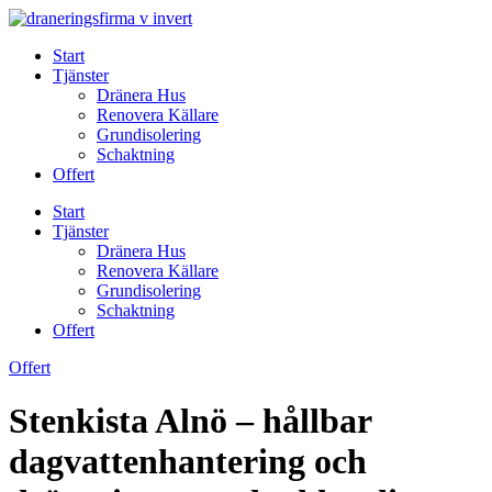
Skip
to
Start
content
Tjänster
Dränera Hus
Renovera Källare
Grundisolering
Schaktning
Offert
Start
Tjänster
Dränera Hus
Renovera Källare
Grundisolering
Schaktning
Offert
Offert
Stenkista Alnö – hållbar
dagvattenhantering och