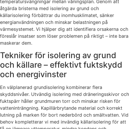
temperatursvängningar mellan våningsplan. Genom att
åtgärda bristerna med isolering av grund och
källarisolering förbättrar du inomhusklimatet, sänker
energianvändningen och minskar belastningen på
värmesystemet. Vi hjälper dig att identifiera orsakerna och
föreslår insatser som löser problemen på riktigt – inte bara
maskerar dem.
Tekniker för isolering av grund
och källare – effektivt fuktskydd
och energivinster
En välplanerad grundisolering kombinerar flera
skyddsnivåer. Utvändig isolering med dräneringsskivor och
fuktspärr håller grundmuren torr och minskar risken för
vatteninträngning. Kapillärbrytande material och korrekt
lutning på marken för bort nederbörd och smältvatten. Vid
behov kompletterar vi med invändig källarisolering för att
få en jämnare yttemperatur, mindre kondens och