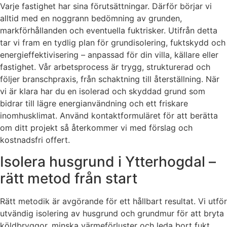
Varje fastighet har sina förutsättningar. Därför börjar vi
alltid med en noggrann bedömning av grunden,
markförhållanden och eventuella fuktrisker. Utifrån detta
tar vi fram en tydlig plan för grundisolering, fuktskydd och
energieffektivisering – anpassad för din villa, källare eller
fastighet. Vår arbetsprocess är trygg, strukturerad och
följer branschpraxis, från schaktning till återställning. När
vi är klara har du en isolerad och skyddad grund som
bidrar till lägre energianvändning och ett friskare
inomhusklimat. Använd kontaktformuläret för att berätta
om ditt projekt så återkommer vi med förslag och
kostnadsfri offert.
Isolera husgrund i Ytterhogdal –
rätt metod från start
Rätt metodik är avgörande för ett hållbart resultat. Vi utför
utvändig isolering av husgrund och grundmur för att bryta
köldbryggor, minska värmeförluster och leda bort fukt