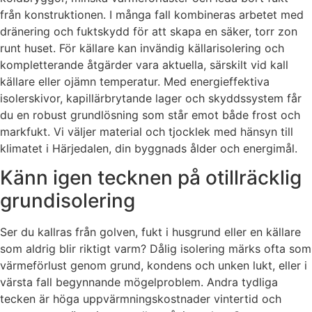
från konstruktionen. I många fall kombineras arbetet med
dränering och fuktskydd för att skapa en säker, torr zon
runt huset. För källare kan invändig källarisolering och
kompletterande åtgärder vara aktuella, särskilt vid kall
källare eller ojämn temperatur. Med energieffektiva
isolerskivor, kapillärbrytande lager och skyddssystem får
du en robust grundlösning som står emot både frost och
markfukt. Vi väljer material och tjocklek med hänsyn till
klimatet i Härjedalen, din byggnads ålder och energimål.
Känn igen tecknen på otillräcklig
grundisolering
Ser du kallras från golven, fukt i husgrund eller en källare
som aldrig blir riktigt varm? Dålig isolering märks ofta som
värmeförlust genom grund, kondens och unken lukt, eller i
värsta fall begynnande mögelproblem. Andra tydliga
tecken är höga uppvärmningskostnader vintertid och