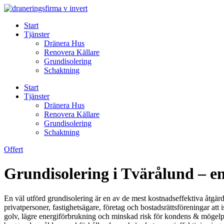
Skip
to
Start
content
Tjänster
Dränera Hus
Renovera Källare
Grundisolering
Schaktning
Start
Tjänster
Dränera Hus
Renovera Källare
Grundisolering
Schaktning
Offert
Grundisolering i Tvärålund – ene
En väl utförd grundisolering är en av de mest kostnadseffektiva åtgär
privatpersoner, fastighetsägare, företag och bostadsrättsföreningar at
golv, lägre energiförbrukning och minskad risk för kondens & mögelpr