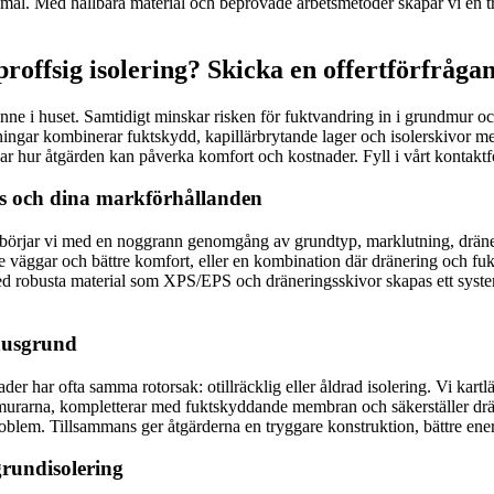
ål. Med hållbara material och beprövade arbetsmetoder skapar vi en try
roffsig isolering? Skicka en offertförfråga
inne i huset. Samtidigt minskar risken för fuktvandring in i grundmur o
sningar kombinerar fuktskydd, kapillärbrytande lager och isolerskivor me
isar hur åtgärden kan påverka komfort och kostnader. Fyll i vårt kontaktf
hus och dina markförhållanden
 börjar vi med en noggrann genomgång av grundtyp, marklutning, dräneri
are väggar och bättre komfort, eller en kombination där dränering och f
ed robusta material som XPS/EPS och dräneringsskivor skapas ett system
 husgrund
har ofta samma rotorsak: otillräcklig eller åldrad isolering. Vi kartlä
ndmurarna, kompletterar med fuktskyddande membran och säkerställer drän
lem. Tillsammans ger åtgärderna en tryggare konstruktion, bättre ener
grundisolering