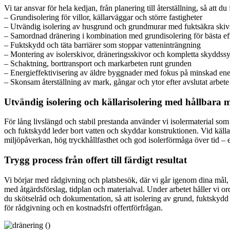
Vi tar ansvar för hela kedjan, från planering till återställning, så att du
– Grundisolering för villor, källarväggar och större fastigheter
– Utvändig isolering av husgrund och grundmurar med fuktsäkra ski
– Samordnad dränering i kombination med grundisolering för bästa ef
– Fuktskydd och täta barriärer som stoppar vatteninträngning
– Montering av isolerskivor, dräneringsskivor och kompletta skyddss
– Schaktning, borttransport och markarbeten runt grunden
– Energieffektivisering av äldre byggnader med fokus på minskad en
– Skonsam återställning av mark, gångar och ytor efter avslutat arbete
Utvändig isolering och källarisolering med hållbara m
För lång livslängd och stabil prestanda använder vi isolermaterial s
och fuktskydd leder bort vatten och skyddar konstruktionen. Vid källa
miljöpåverkan, hög tryckhållfasthet och god isolerförmåga över tid –
Trygg process från offert till färdigt resultat
Vi börjar med rådgivning och platsbesök, där vi går igenom dina mål, p
med åtgärdsförslag, tidplan och materialval. Under arbetet håller vi or
du skötselråd och dokumentation, så att isolering av grund, fuktskydd
för rådgivning och en kostnadsfri offertförfrågan.