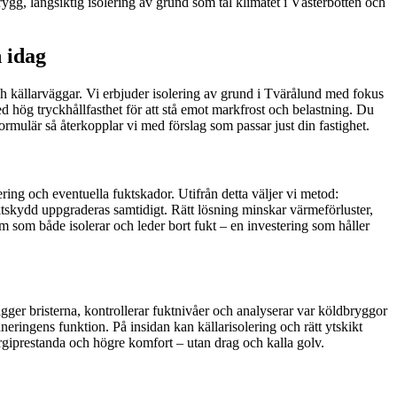
gg, långsiktig isolering av grund som tål klimatet i Västerbotten och
n idag
ch källarväggar. Vi erbjuder isolering av grund i Tvärålund med fokus
d hög tryckhållfasthet för att stå emot markfrost och belastning. Du
ormulär så återkopplar vi med förslag som passar just din fastighet.
ng och eventuella fuktskador. Utifrån detta väljer vi metod:
uktskydd uppgraderas samtidigt. Rätt lösning minskar värmeförluster,
 som både isolerar och leder bort fukt – en investering som håller
gger bristerna, kontrollerar fuktnivåer och analyserar var köldbryggor
eringens funktion. På insidan kan källarisolering och rätt ytskikt
giprestanda och högre komfort – utan drag och kalla golv.