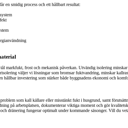
 får en smidig process och ett hållbart resultat:
vsystem
fekt
ystem
ergianvändning
aterial
om tål markfukt, frost och mekanisk påverkan. Utvändig isolering mins
risolering väljer vi lösningar som bromsar fuktvandring, minskar kallras
 en hållbar investering som stärker både byggnadens ekonomi och komfo
roblem som kall källare eller misstänkt fukt i husgrund, samt förutsättn
dning på arbetsplatsen, dokumenterar viktiga moment och gör kvalitetskont
 och dränering fungerar optimalt under kommande säsonger. Vill du veta