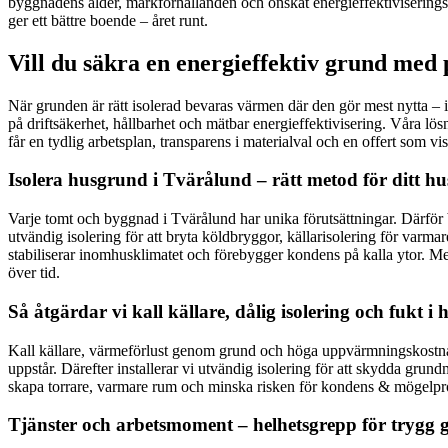
byggnadens ålder, markförhållanden och önskat energieffektiviseringsm
ger ett bättre boende – året runt.
Vill du säkra en energieffektiv grund med p
När grunden är rätt isolerad bevaras värmen där den gör mest nytta – 
på driftsäkerhet, hållbarhet och mätbar energieffektivisering. Våra lö
får en tydlig arbetsplan, transparens i materialval och en offert som v
Isolera husgrund i Tvärålund – rätt metod för ditt 
Varje tomt och byggnad i Tvärålund har unika förutsättningar. Därför
utvändig isolering för att bryta köldbryggor, källarisolering för varm
stabiliserar inomhusklimatet och förebygger kondens på kalla ytor. M
över tid.
Så åtgärdar vi kall källare, dålig isolering och fukt i
Kall källare, värmeförlust genom grund och höga uppvärmningskostnader 
uppstår. Därefter installerar vi utvändig isolering för att skydda gru
skapa torrare, varmare rum och minska risken för kondens & mögelprob
Tjänster och arbetsmoment – helhetsgrepp för trygg 