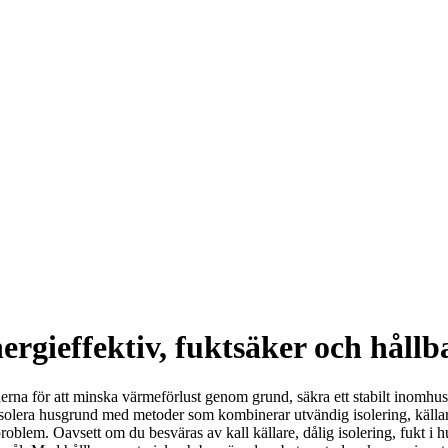
rgieffektiv, fuktsäker och hållb
derna för att minska värmeförlust genom grund, säkra ett stabilt inomhu
t isolera husgrund med metoder som kombinerar utvändig isolering, källa
oblem. Oavsett om du besväras av kall källare, dålig isolering, fukt i 