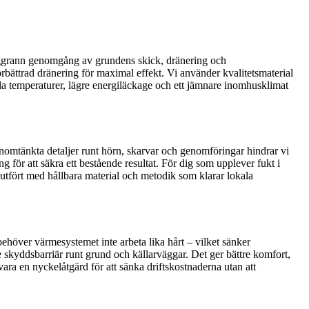
 noggrann genomgång av grundens skick, dränering och
rbättrad dränering för maximal effekt. Vi använder kvalitetsmaterial
la temperaturer, lägre energiläckage och ett jämnare inomhusklimat
nomtänkta detaljer runt hörn, skarvar och genomföringar hindrar vi
 för att säkra ett bestående resultat. För dig som upplever fukt i
 utfört med hållbara material och metodik som klarar lokala
ehöver värmesystemet inte arbeta lika hårt – vilket sänker
skyddsbarriär runt grund och källarväggar. Det ger bättre komfort,
ra en nyckelåtgärd för att sänka driftskostnaderna utan att