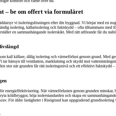
högre komfort och värde över tid.
t – be om offert via formuläret
skräddarsyr vi isoleringslösningen efter din byggnad. Vi börjar med en
dig isolering, källarisolering och fuktskydd – ofta tillsammans med fö
ställer en sammanhängande isolerskikt. Med rätt utförande får du stabi
livslängd
som kall källare, dålig isolering och värmeförlust genom grund. Med ge
tar hänsyn till ventilation, marklutning och skydd mot vatteninträngning
n stor när grunden får rätt isoleringsnivå och ett effektivt fuktskydd –
ngen
 för energieffektivisering. När värmeförlusten genom grunden minskar, b
bryta köldbryggor, höja isolerstandarden och skapa en sammanhängande 
av. För äldre fastigheter i Risögrund kan uppgraderad grundisolering va
r