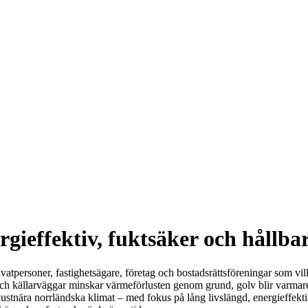
gieffektiv, fuktsäker och hållb
rivatpersoner, fastighetsägare, företag och bostadsrättsföreningar som
och källarväggar minskar värmeförlusten genom grund, golv blir varmar
stnära norrländska klimat – med fokus på lång livslängd, energieffektiv