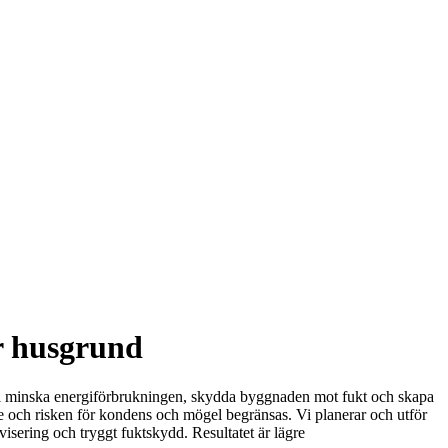
ar husgrund
 vill minska energiförbrukningen, skydda byggnaden mot fukt och skapa
e och risken för kondens och mögel begränsas. Vi planerar och utför
isering och tryggt fuktskydd. Resultatet är lägre