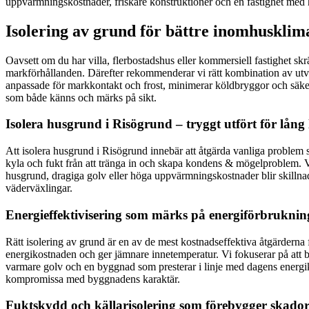
uppvärmningskostnader, friskare konstruktioner och en fastighet med 
Isolering av grund för bättre inomhusklima
Oavsett om du har villa, flerbostadshus eller kommersiell fastighet 
markförhållanden. Därefter rekommenderar vi rätt kombination av utvän
anpassade för markkontakt och frost, minimerar köldbryggor och säker
som både känns och märks på sikt.
Isolera husgrund i Risögrund – tryggt utfört för lång 
Att isolera husgrund i Risögrund innebär att åtgärda vanliga problem 
kyla och fukt från att tränga in och skapa kondens & mögelproblem. Vi 
husgrund, dragiga golv eller höga uppvärmningskostnader blir skillnade
väderväxlingar.
Energieffektivisering som märks på energiförbrukni
Rätt isolering av grund är en av de mest kostnadseffektiva åtgärderna
energikostnaden och ger jämnare innetemperatur. Vi fokuserar på att 
varmare golv och en byggnad som presterar i linje med dagens energikr
kompromissa med byggnadens karaktär.
Fuktskydd och källarisolering som förebygger skado