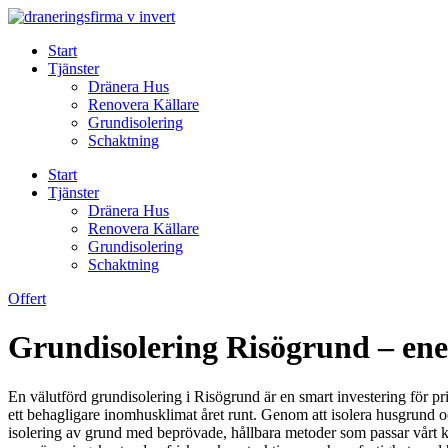
Skip
to
Start
content
Tjänster
Dränera Hus
Renovera Källare
Grundisolering
Schaktning
Start
Tjänster
Dränera Hus
Renovera Källare
Grundisolering
Schaktning
Offert
Grundisolering Risögrund – ener
En välutförd grundisolering i Risögrund är en smart investering för p
ett behagligare inomhusklimat året runt. Genom att isolera husgrund 
isolering av grund med beprövade, hållbara metoder som passar vårt ku