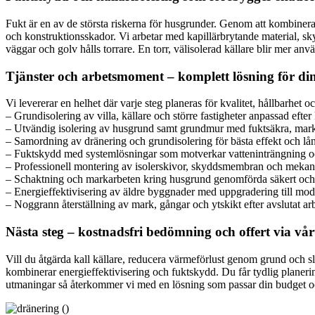
Fukt är en av de största riskerna för husgrunder. Genom att kombinera 
och konstruktionsskador. Vi arbetar med kapillärbrytande material, 
väggar och golv hålls torrare. En torr, välisolerad källare blir mer a
Tjänster och arbetsmoment – komplett lösning för din
Vi levererar en helhet där varje steg planeras för kvalitet, hållbarhet 
– Grundisolering av villa, källare och större fastigheter anpassad eft
– Utvändig isolering av husgrund samt grundmur med fuktsäkra, mar
– Samordning av dränering och grundisolering för bästa effekt och lå
– Fuktskydd med systemlösningar som motverkar vatteninträngning o
– Professionell montering av isolerskivor, skyddsmembran och mekanisk
– Schaktning och markarbeten kring husgrund genomförda säkert och 
– Energieffektivisering av äldre byggnader med uppgradering till mod
– Noggrann återställning av mark, gångar och ytskikt efter avslutat ar
Nästa steg – kostnadsfri bedömning och offert via vå
Vill du åtgärda kall källare, reducera värmeförlust genom grund och s
kombinerar energieffektivisering och fuktskydd. Du får tydlig planerin
utmaningar så återkommer vi med en lösning som passar din budget och