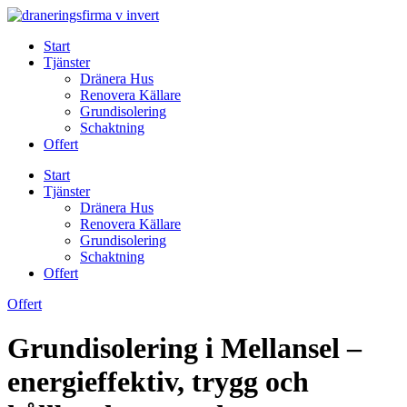
Skip
to
Start
content
Tjänster
Dränera Hus
Renovera Källare
Grundisolering
Schaktning
Offert
Start
Tjänster
Dränera Hus
Renovera Källare
Grundisolering
Schaktning
Offert
Offert
Grundisolering i Mellansel –
energieffektiv, trygg och