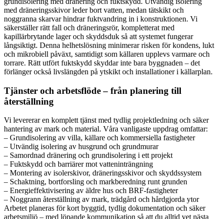
grundisolering med dränering och fuktskydd. Utvändig isolering
med dräneringsskivor leder bort vatten, medan tätskikt och
noggranna skarvar hindrar fuktvandring in i konstruktionen. Vi
säkerställer rätt fall och dräneringsrör, kompletterat med
kapillärbrytande lager och skyddsduk så att systemet fungerar
långsiktigt. Denna helhetslösning minimerar risken för kondens, lukt
och mikrobiell påväxt, samtidigt som källaren upplevs varmare och
torrare. Rätt utfört fuktskydd skyddar inte bara byggnaden – det
förlänger också livslängden på ytskikt och installationer i källarplan.
Tjänster och arbetsflöde – från planering till
återställning
Vi levererar en komplett tjänst med tydlig projektledning och säker
hantering av mark och material. Våra vanligaste uppdrag omfattar:
– Grundisolering av villa, källare och kommersiella fastigheter
– Utvändig isolering av husgrund och grundmurar
– Samordnad dränering och grundisolering i ett projekt
– Fuktskydd och barriärer mot vatteninträngning
– Montering av isolerskivor, dräneringsskivor och skyddssystem
– Schaktning, bortforsling och markberedning runt grunden
– Energieffektivisering av äldre hus och BRF-fastigheter
– Noggrann återställning av mark, trädgård och hårdgjorda ytor
Arbetet planeras för kort byggtid, tydlig dokumentation och säker
arbetsmiljö – med löpande kommunikation så att du alltid vet nästa