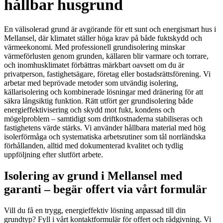
hållbar husgrund
En välisolerad grund är avgörande för ett sunt och energismart hus i
Mellansel, där klimatet ställer höga krav på både fuktskydd och
värmeekonomi. Med professionell grundisolering minskar
värmeförlusten genom grunden, källaren blir varmare och torrare,
och inomhusklimatet förbättras märkbart oavsett om du är
privatperson, fastighetsägare, företag eller bostadsrättsförening. Vi
arbetar med beprövade metoder som utvändig isolering,
källarisolering och kombinerade lösningar med dränering för att
säkra långsiktig funktion. Rätt utfört ger grundisolering både
energieffektivisering och skydd mot fukt, kondens och
mögelproblem – samtidigt som driftkostnaderna stabiliseras och
fastighetens värde stärks. Vi använder hållbara material med hög
isolerförmåga och systematiska arbetsrutiner som tål norrländska
förhållanden, alltid med dokumenterad kvalitet och tydlig
uppföljning efter slutfört arbete.
Isolering av grund i Mellansel med
garanti – begär offert via vårt formulär
Vill du få en trygg, energieffektiv lösning anpassad till din
grundtyp? Fyll i vårt kontaktformulär för offert och rådgivning. Vi