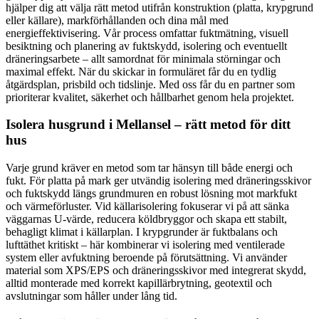
hjälper dig att välja rätt metod utifrån konstruktion (platta, krypgrund
eller källare), markförhållanden och dina mål med
energieffektivisering. Vår process omfattar fuktmätning, visuell
besiktning och planering av fuktskydd, isolering och eventuellt
dräneringsarbete – allt samordnat för minimala störningar och
maximal effekt. När du skickar in formuläret får du en tydlig
åtgärdsplan, prisbild och tidslinje. Med oss får du en partner som
prioriterar kvalitet, säkerhet och hållbarhet genom hela projektet.
Isolera husgrund i Mellansel – rätt metod för ditt
hus
Varje grund kräver en metod som tar hänsyn till både energi och
fukt. För platta på mark ger utvändig isolering med dräneringsskivor
och fuktskydd längs grundmuren en robust lösning mot markfukt
och värmeförluster. Vid källarisolering fokuserar vi på att sänka
väggarnas U-värde, reducera köldbryggor och skapa ett stabilt,
behagligt klimat i källarplan. I krypgrunder är fuktbalans och
lufttäthet kritiskt – här kombinerar vi isolering med ventilerade
system eller avfuktning beroende på förutsättning. Vi använder
material som XPS/EPS och dräneringsskivor med integrerat skydd,
alltid monterade med korrekt kapillärbrytning, geotextil och
avslutningar som håller under lång tid.