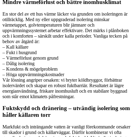
Mindre värmeförlust och bättre inomhusklimat
En stor del av ett hus värme läcker via grunden om isoleringen är
otillräcklig. Med ny eller uppgraderad isolering minskar
värmetappet, golvtemperaturen blir jämnare och
uppvärmningssystemet arbetar effektivare. Det märks i plånboken
och i komforten – särskilt under kalla perioder. Vanliga tecken på
behov av åtgärd är:
– Kall källare
– Fukt i husgrund
– Värmeförlust genom grund
– Dålig isolering
– Kondens & mögelproblem
– Höga uppvärmningskostnader
Vår lösning angriper orsaken: vi bryter köldbryggor, förbättrar
isolervärdet och skapar en robust fuktbarriär. Resultatet är lägre
energianvändning, friskare inomhusluft och en stabilare byggnad
som står emot klimatets påfrestningar.
Fuktskydd och dränering – utvändig isolering som
håller källaren torr
Markfukt och inträngande vatten är vanligt förekommande orsaker
till skador i grund och källarväggar. Därför kombinerar vi ofta