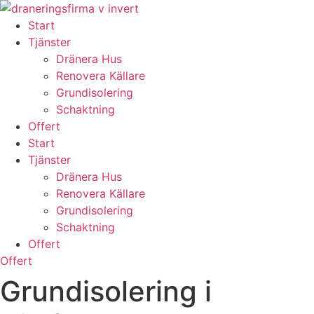
Skip
to
Start
content
Tjänster
Dränera Hus
Renovera Källare
Grundisolering
Schaktning
Offert
Start
Tjänster
Dränera Hus
Renovera Källare
Grundisolering
Schaktning
Offert
Offert
Grundisolering i