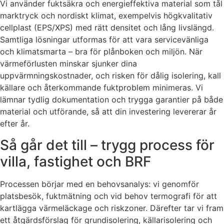
Vi använder fuktsäkra och energieffektiva material som tål
marktryck och nordiskt klimat, exempelvis högkvalitativ
cellplast (EPS/XPS) med rätt densitet och lång livslängd.
Samtliga lösningar utformas för att vara servicevänliga
och klimatsmarta – bra för plånboken och miljön. När
värmeförlusten minskar sjunker dina
uppvärmningskostnader, och risken för dålig isolering, kall
källare och återkommande fuktproblem minimeras. Vi
lämnar tydlig dokumentation och trygga garantier på både
material och utförande, så att din investering levererar år
efter år.
Så går det till – trygg process för
villa, fastighet och BRF
Processen börjar med en behovsanalys: vi genomför
platsbesök, fuktmätning och vid behov termografi för att
kartlägga värmeläckage och riskzoner. Därefter tar vi fram
ett åtgärdsförslag för grundisolering, källarisolering och